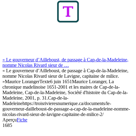
« Le gouverneur d’Ailleboust, de passage à Cap-de-la-Madeleine,
nomme Nicolas Rivard sieur de …
« Le gouverneur d’Ailleboust, de passage à Cap-de-la-Madeleine,
nomme Nicolas Rivard sieur de Lavigne, capitaine de milice.
»
Maurice Loranger
Texte
6 juin 1651
Maurice Loranger, La
chronique madelinoise 1651-2001 et les maires de Cap-de-la-
Madeleine, Cap-de-la-Madeleine, Société d'histoire du Cap-de-la-
Madeleine, 2001, p. 31.
Cap-de-la-
Madeleine
https://troisrivieresnumerique.ca/documents/le-
gouverneur-dailleboust-de-passage-a-cap-de-la-madeleine-nomme-
nicolas-rivard-sieur-de-lavigne-capitaine-de-milice-2/
Aperçu
Fiche
1685