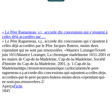
« Le Père Ragueneau, s.j., accorde dix concessions qui s’ajoutent à
celles déjà accordées par …
« Le Père Ragueneau, s.j., accorde dix concessions qui s’ajoutent à
celles déjà accordées par le Père Jacques Buteux, moins deux
cependant qui ne sont pas renouvelées. »
Maurice Loranger
Texte
6
juin 1651
Maurice Loranger, La chronique madelinoise 1651-2001 et
les maires de Cap-de-la-Madeleine, Cap-de-la-Madeleine, Société
d'histoire du Cap-de-la-Madeleine, 2001, p. 1.
Cap-de-la-
Madeleine
https://troisrivieresnumerique.ca/documents/le-pere-
ragueneau-s-j-accorde-dix-concessions-qui-sajoutent-a-celles-deja-
accordees-par-le-pere-jacques-buteux-moins-deux-cependant-qui-
ne-sont-pas-renouvelees-2/
Aperçu
Fiche
1845