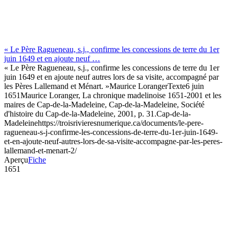
« Le Père Ragueneau, s.j., confirme les concessions de terre du 1er
juin 1649 et en ajoute neuf …
« Le Père Ragueneau, s.j., confirme les concessions de terre du 1er
juin 1649 et en ajoute neuf autres lors de sa visite, accompagné par
les Pères Lallemand et Ménart. »
Maurice Loranger
Texte
6 juin
1651
Maurice Loranger, La chronique madelinoise 1651-2001 et les
maires de Cap-de-la-Madeleine, Cap-de-la-Madeleine, Société
d'histoire du Cap-de-la-Madeleine, 2001, p. 31.
Cap-de-la-
Madeleine
https://troisrivieresnumerique.ca/documents/le-pere-
ragueneau-s-j-confirme-les-concessions-de-terre-du-1er-juin-1649-
et-en-ajoute-neuf-autres-lors-de-sa-visite-accompagne-par-les-peres-
lallemand-et-menart-2/
Aperçu
Fiche
1651