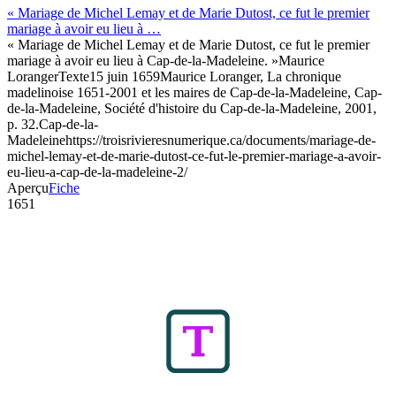
« Mariage de Michel Lemay et de Marie Dutost, ce fut le premier
mariage à avoir eu lieu à …
« Mariage de Michel Lemay et de Marie Dutost, ce fut le premier
mariage à avoir eu lieu à Cap-de-la-Madeleine. »
Maurice
Loranger
Texte
15 juin 1659
Maurice Loranger, La chronique
madelinoise 1651-2001 et les maires de Cap-de-la-Madeleine, Cap-
de-la-Madeleine, Société d'histoire du Cap-de-la-Madeleine, 2001,
p. 32.
Cap-de-la-
Madeleine
https://troisrivieresnumerique.ca/documents/mariage-de-
michel-lemay-et-de-marie-dutost-ce-fut-le-premier-mariage-a-avoir-
eu-lieu-a-cap-de-la-madeleine-2/
Aperçu
Fiche
1651