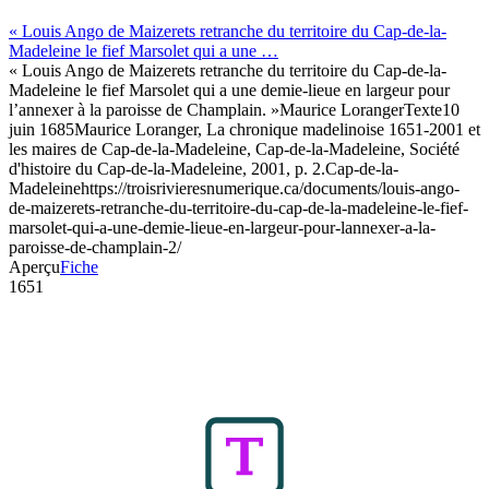
« Louis Ango de Maizerets retranche du territoire du Cap-de-la-
Madeleine le fief Marsolet qui a une …
« Louis Ango de Maizerets retranche du territoire du Cap-de-la-
Madeleine le fief Marsolet qui a une demie-lieue en largeur pour
l’annexer à la paroisse de Champlain. »
Maurice Loranger
Texte
10
juin 1685
Maurice Loranger, La chronique madelinoise 1651-2001 et
les maires de Cap-de-la-Madeleine, Cap-de-la-Madeleine, Société
d'histoire du Cap-de-la-Madeleine, 2001, p. 2.
Cap-de-la-
Madeleine
https://troisrivieresnumerique.ca/documents/louis-ango-
de-maizerets-retranche-du-territoire-du-cap-de-la-madeleine-le-fief-
marsolet-qui-a-une-demie-lieue-en-largeur-pour-lannexer-a-la-
paroisse-de-champlain-2/
Aperçu
Fiche
1651