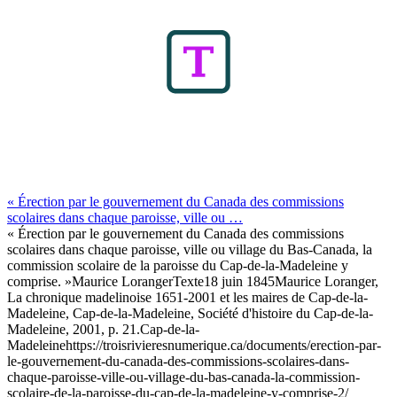
« Érection par le gouvernement du Canada des commissions
scolaires dans chaque paroisse, ville ou …
« Érection par le gouvernement du Canada des commissions
scolaires dans chaque paroisse, ville ou village du Bas-Canada, la
commission scolaire de la paroisse du Cap-de-la-Madeleine y
comprise. »
Maurice Loranger
Texte
18 juin 1845
Maurice Loranger,
La chronique madelinoise 1651-2001 et les maires de Cap-de-la-
Madeleine, Cap-de-la-Madeleine, Société d'histoire du Cap-de-la-
Madeleine, 2001, p. 21.
Cap-de-la-
Madeleine
https://troisrivieresnumerique.ca/documents/erection-par-
le-gouvernement-du-canada-des-commissions-scolaires-dans-
chaque-paroisse-ville-ou-village-du-bas-canada-la-commission-
scolaire-de-la-paroisse-du-cap-de-la-madeleine-y-comprise-2/