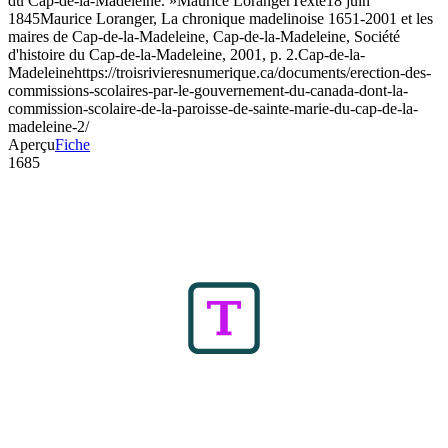
du Cap-de-la-Madeleine. »
Maurice Loranger
Texte
18 juin
1845
Maurice Loranger, La chronique madelinoise 1651-2001 et les
maires de Cap-de-la-Madeleine, Cap-de-la-Madeleine, Société
d'histoire du Cap-de-la-Madeleine, 2001, p. 2.
Cap-de-la-
Madeleine
https://troisrivieresnumerique.ca/documents/erection-des-
commissions-scolaires-par-le-gouvernement-du-canada-dont-la-
commission-scolaire-de-la-paroisse-de-sainte-marie-du-cap-de-la-
madeleine-2/
Aperçu
Fiche
1685