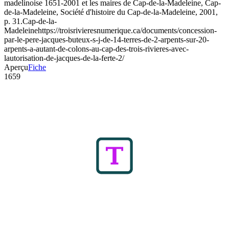
madelinoise 1651-2001 et les maires de Cap-de-la-Madeleine, Cap-
de-la-Madeleine, Société d'histoire du Cap-de-la-Madeleine, 2001,
p. 31.
Cap-de-la-
Madeleine
https://troisrivieresnumerique.ca/documents/concession-
par-le-pere-jacques-buteux-s-j-de-14-terres-de-2-arpents-sur-20-
arpents-a-autant-de-colons-au-cap-des-trois-rivieres-avec-
lautorisation-de-jacques-de-la-ferte-2/
Aperçu
Fiche
1659