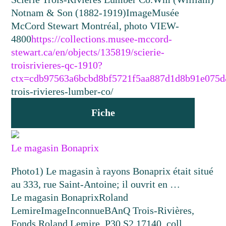
Notnam & Son (1882-1919)
Image
Musée
McCord Stewart Montréal, photo VIEW-
4800
https://collections.musee-mccord-
stewart.ca/en/objects/135819/scierie-
troisrivieres-qc-1910?
ctx=cdb97563a6bcbd8bf5721f5aa887d1d8b91e075
trois-rivieres-lumber-co/
Fiche
Le magasin Bonaprix
Photo1) Le magasin à rayons Bonaprix était situé
au 333, rue Saint-Antoine; il ouvrit en …
Le magasin Bonaprix
Roland
Lemire
Image
Inconnue
BAnQ Trois-Rivières,
Fonds Roland Lemire, P30,S2,17140, coll.