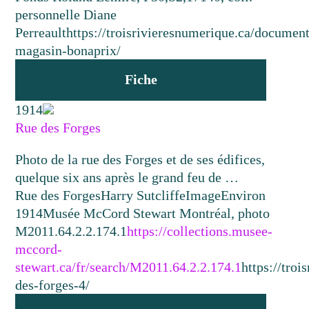
personnelle Diane
Perreault
https://troisrivieresnumerique.ca/document
magasin-bonaprix/
Fiche
1914
Rue des Forges
Photo de la rue des Forges et de ses édifices,
quelque six ans après le grand feu de …
Rue des Forges
Harry Sutcliffe
Image
Environ
1914
Musée McCord Stewart Montréal, photo
M2011.64.2.2.174.1
https://collections.musee-
mccord-
stewart.ca/fr/search/M2011.64.2.2.174.1
https://tro
des-forges-4/