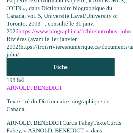
Paquette
Texte
Normand Paquette, « ANTROBUS,
JOHN », dans Dictionnaire biographique du
Canada, vol. 5, Université Laval/University of
Toronto, 2003– , consulté le 31 janv.
2026
https://www.biographi.ca/fr/bio/antrobus_john
Rivières (avant le 1er janvier
2002)
https://troisrivieresnumerique.ca/documents/a
john/
Fiche
1983
ARNOLD, BENEDICT
Texte tiré du Dictionnaire biographique du
Canada.
ARNOLD, BENEDICT
Curtis Fahey
Texte
Curtis
Fahey, « ARNOLD, BENEDICT », dans