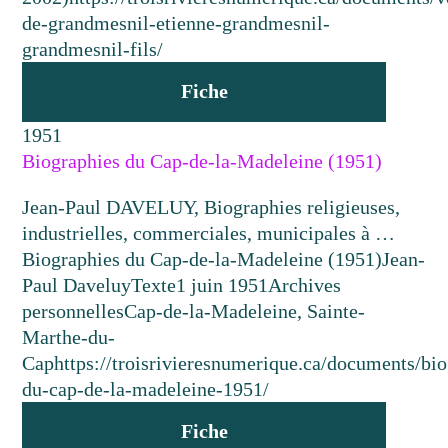
de-grandmesnil-etienne-grandmesnil-
grandmesnil-fils/
Fiche
1951
Biographies du Cap-de-la-Madeleine (1951)
Jean-Paul DAVELUY, Biographies religieuses,
industrielles, commerciales, municipales à …
Biographies du Cap-de-la-Madeleine (1951)
Jean-
Paul Daveluy
Texte
1 juin 1951
Archives
personnelles
Cap-de-la-Madeleine, Sainte-
Marthe-du-
Cap
https://troisrivieresnumerique.ca/documents/bi
du-cap-de-la-madeleine-1951/
Fiche