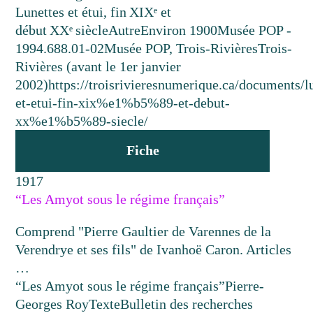
Lunettes et étui, fin XIXᵉ et
début XXᵉ siècle
Autre
Environ 1900
Musée POP -
1994.688.01-02
Musée POP, Trois-Rivières
Trois-
Rivières (avant le 1er janvier
2002)
https://troisrivieresnumerique.ca/documents/l
et-etui-fin-xix%e1%b5%89-et-debut-
xx%e1%b5%89-siecle/
Fiche
1917
“Les Amyot sous le régime français”
Comprend "Pierre Gaultier de Varennes de la
Verendrye et ses fils" de Ivanhoë Caron. Articles
…
“Les Amyot sous le régime français”
Pierre-
Georges Roy
Texte
Bulletin des recherches