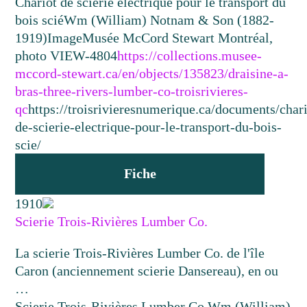
Chariot de scierie électrique pour le transport du
bois scié
Wm (William) Notnam & Son (1882-
1919)
Image
Musée McCord Stewart Montréal,
photo VIEW-4804
https://collections.musee-
mccord-stewart.ca/en/objects/135823/draisine-a-
bras-three-rivers-lumber-co-troisrivieres-
qc
https://troisrivieresnumerique.ca/documents/chari
de-scierie-electrique-pour-le-transport-du-bois-
scie/
Fiche
1910
Scierie Trois-Rivières Lumber Co.
La scierie Trois-Rivières Lumber Co. de l'île
Caron (anciennement scierie Dansereau), en ou
…
Scierie Trois-Rivières Lumber Co.
Wm (William)