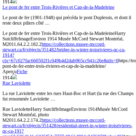
1914
Le pont de fer entre Trois-Rivières et Cap-de-la-Madeleine
Le pont de fer (1901-1948) qui précéda le pont Duplessis, et dont il
reste deux piliers côté …
Le pont de fer entre Trois-Rivières et Cap-de-la-Madeleine
Harry
Sutcliffe
Image
Environ 1914
Musée McCord Stewart Montréal,
M2011.64.2.2.182.2
https://collections.musee-mccord-
stewart.ca/fr/objects/351482/bridge-in-winter-troisrivieres-qc-ca-
1914?
ctx=67c027fac660502f1c049b4d2dab965cc941c26e&idx=0
https://t
pont-de-fer-entre-trois-rivieres-et-cap-de-la-madeleine/
Aperçu
Fiche
1914
Rue Laviolette
La rue Laviolette entre les rues Haut-Boc et Hart (la rue des Champs
fut renommée Laviolette …
Rue Laviolette
Harry Sutcliffe
Image
Environ 1914
Musée McCord
Stewart Montréal, photo
M2011.64.2.2.174.2
https://collections.musee-mccord-
stewart.ca/fr/objects/351428/residential-street-in-winter-troisrivieres-
qc-ca-191?