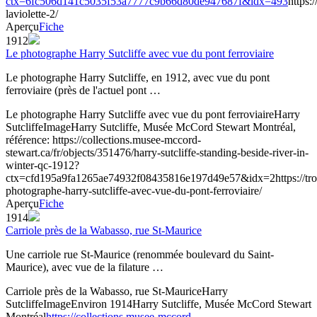
ctx=6fc506d141c5035f53a7777c9b66d80de947687f&idx=493
https:
laviolette-2/
Aperçu
Fiche
1912
Le photographe Harry Sutcliffe avec vue du pont ferroviaire
Le photographe Harry Sutcliffe, en 1912, avec vue du pont
ferroviaire (près de l'actuel pont …
Le photographe Harry Sutcliffe avec vue du pont ferroviaire
Harry
Sutcliffe
Image
Harry Sutcliffe, Musée McCord Stewart Montréal,
référence: https://collections.musee-mccord-
stewart.ca/fr/objects/351476/harry-sutcliffe-standing-beside-river-in-
winter-qc-1912?
ctx=cfd195a9fa1265ae74932f08435816e197d49e57&idx=2
https://t
photographe-harry-sutcliffe-avec-vue-du-pont-ferroviaire/
Aperçu
Fiche
1914
Carriole près de la Wabasso, rue St-Maurice
Une carriole rue St-Maurice (renommée boulevard du Saint-
Maurice), avec vue de la filature …
Carriole près de la Wabasso, rue St-Maurice
Harry
Sutcliffe
Image
Environ 1914
Harry Sutcliffe, Musée McCord Stewart
Montréal
https://collections.musee-mccord-