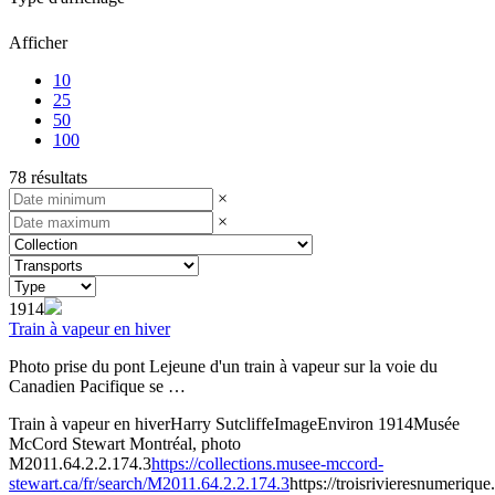
Afficher
10
25
50
100
78 résultats
×
×
1914
Train à vapeur en hiver
Photo prise du pont Lejeune d'un train à vapeur sur la voie du
Canadien Pacifique se …
Train à vapeur en hiver
Harry Sutcliffe
Image
Environ 1914
Musée
McCord Stewart Montréal, photo
M2011.64.2.2.174.3
https://collections.musee-mccord-
stewart.ca/fr/search/M2011.64.2.2.174.3
https://troisrivieresnumerique