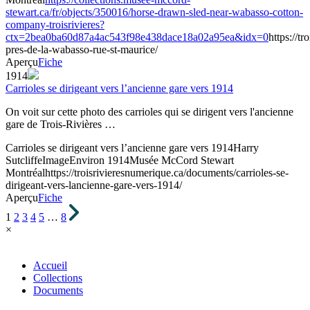
stewart.ca/fr/objects/350016/horse-drawn-sled-near-wabasso-cotton-
company-troisrivieres?
ctx=2bea0ba60d87a4ac543f98e438dace18a02a95ea&idx=0
https://t
pres-de-la-wabasso-rue-st-maurice/
Aperçu
Fiche
1914
Carrioles se dirigeant vers l’ancienne gare vers 1914
On voit sur cette photo des carrioles qui se dirigent vers l'ancienne
gare de Trois-Rivières …
Carrioles se dirigeant vers l’ancienne gare vers 1914
Harry
Sutcliffe
Image
Environ 1914
Musée McCord Stewart
Montréal
https://troisrivieresnumerique.ca/documents/carrioles-se-
dirigeant-vers-lancienne-gare-vers-1914/
Aperçu
Fiche
1
2
3
4
5
…
8
×
Accueil
Collections
Documents