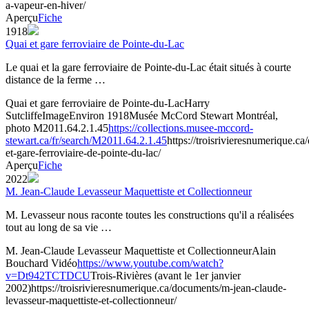
a-vapeur-en-hiver/
Aperçu
Fiche
1918
Quai et gare ferroviaire de Pointe-du-Lac
Le quai et la gare ferroviaire de Pointe-du-Lac était situés à courte
distance de la ferme …
Quai et gare ferroviaire de Pointe-du-Lac
Harry
Sutcliffe
Image
Environ 1918
Musée McCord Stewart Montréal,
photo M2011.64.2.1.45
https://collections.musee-mccord-
stewart.ca/fr/search/M2011.64.2.1.45
https://troisrivieresnumerique.c
et-gare-ferroviaire-de-pointe-du-lac/
Aperçu
Fiche
2022
M. Jean-Claude Levasseur Maquettiste et Collectionneur
M. Levasseur nous raconte toutes les constructions qu'il a réalisées
tout au long de sa vie …
M. Jean-Claude Levasseur Maquettiste et Collectionneur
Alain
Bouchard
Vidéo
https://www.youtube.com/watch?
v=Dt942TCTDCU
Trois-Rivières (avant le 1er janvier
2002)
https://troisrivieresnumerique.ca/documents/m-jean-claude-
levasseur-maquettiste-et-collectionneur/