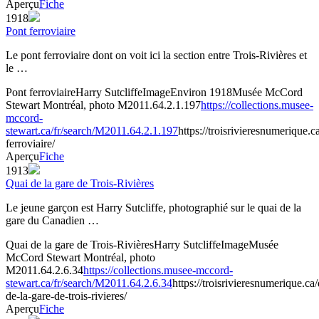
Aperçu
Fiche
1918
Pont ferroviaire
Le pont ferroviaire dont on voit ici la section entre Trois-Rivières et
le …
Pont ferroviaire
Harry Sutcliffe
Image
Environ 1918
Musée McCord
Stewart Montréal, photo M2011.64.2.1.197
https://collections.musee-
mccord-
stewart.ca/fr/search/M2011.64.2.1.197
https://troisrivieresnumerique.
ferroviaire/
Aperçu
Fiche
1913
Quai de la gare de Trois-Rivières
Le jeune garçon est Harry Sutcliffe, photographié sur le quai de la
gare du Canadien …
Quai de la gare de Trois-Rivières
Harry Sutcliffe
Image
Musée
McCord Stewart Montréal, photo
M2011.64.2.6.34
https://collections.musee-mccord-
stewart.ca/fr/search/M2011.64.2.6.34
https://troisrivieresnumerique.c
de-la-gare-de-trois-rivieres/
Aperçu
Fiche