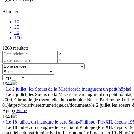
Afficher
10
25
50
100
1269 résultats
×
×
1944
« Le 2 juillet, les Sœurs de la Miséricorde inaugurent un petit hôpital
« Le 2 juillet, les Sœurs de la Miséricorde inaugurent un petit hôpital,
2009, Chronologie essentielle du patrimoine bâti », Patrimoine Triflu
01)
https://troisrivieresnumerique.ca/documents/le-2-juillet-les-soeurs-
Aperçu
Fiche
1940
« Le 18 juillet, on inaugure le parc Saint-Philippe (Pie-XII, depuis 19
« Le 18 juillet, on inaugure le parc Saint-Philippe (Pie-XII, depuis 19
essentielle du patrimoine bâti », Patrimoine Trifluvien, no 19 (Numéro