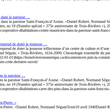
, dans la paroisse …
 dans la paroisse Saint-François-d’Assise. »
Daniel Robert, Normand S
vien, no 19 (Numéro spécial « 375e anniversaire de Trois-Rivières »), 2
-cooperative-dhabitations-centre-mauricien-dans-la-paroisse-saint-franco
treprend de doter la jeunesse …
prend de doter la jeunesse trifluvienne d’un centre de culture et d’une b
d Séguin, « Trois-Rivières, 1634-2009, Chronologie essentielle du pat
002-01-01)
https://troisrivieresnumerique.ca/documents/en-juin-la-commis
ire-cette-derniere-ouvrir/
ans la paroisse …
ns la paroisse Saint-François-d’Assise. »
Daniel Robert, Normand Ségu
vien, no 19 (Numéro spécial « 375e anniversaire de Trois-Rivières »), 2
cooperative-dhabitations-carre-des-pins-dans-la-paroisse-saint-francois-
nt-Pierre. »
nt-Pierre. »
Daniel Robert, Normand Séguin
Texte
10 avril 1940
Daniel R