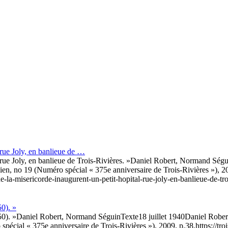
, rue Joly, en banlieue de …
 rue Joly, en banlieue de Trois-Rivières. »
Daniel Robert, Normand Ségu
vien, no 19 (Numéro spécial « 375e anniversaire de Trois-Rivières »), 2
de-la-misericorde-inaugurent-un-petit-hopital-rue-joly-en-banlieue-de-troi
50). »
50). »
Daniel Robert, Normand Séguin
Texte
18 juillet 1940
Daniel Rober
 spécial « 375e anniversaire de Trois-Rivières »), 2009, p.38.
https://tr