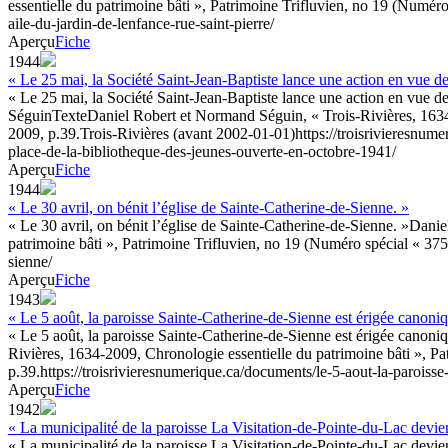
essentielle du patrimoine bâti », Patrimoine Trifluvien, no 19 (Numéro
aile-du-jardin-de-lenfance-rue-saint-pierre/
Aperçu
Fiche
1944
« Le 25 mai, la Société Saint-Jean-Baptiste lance une action en vue d
« Le 25 mai, la Société Saint-Jean-Baptiste lance une action en vue de
Séguin
Texte
Daniel Robert et Normand Séguin, « Trois-Rivières, 1634-
2009, p.39.
Trois-Rivières (avant 2002-01-01)
https://troisrivieresnum
place-de-la-bibliotheque-des-jeunes-ouverte-en-octobre-1941/
Aperçu
Fiche
1944
« Le 30 avril, on bénit l’église de Sainte-Catherine-de-Sienne. »
« Le 30 avril, on bénit l’église de Sainte-Catherine-de-Sienne. »
Danie
patrimoine bâti », Patrimoine Trifluvien, no 19 (Numéro spécial « 375
sienne/
Aperçu
Fiche
1943
« Le 5 août, la paroisse Sainte-Catherine-de-Sienne est érigée canoni
« Le 5 août, la paroisse Sainte-Catherine-de-Sienne est érigée canoni
Rivières, 1634-2009, Chronologie essentielle du patrimoine bâti », Pa
p.39.
https://troisrivieresnumerique.ca/documents/le-5-aout-la-paroiss
Aperçu
Fiche
1942
« La municipalité de la paroisse La Visitation-de-Pointe-du-Lac devie
« La municipalité de la paroisse La Visitation-de-Pointe-du-Lac devien