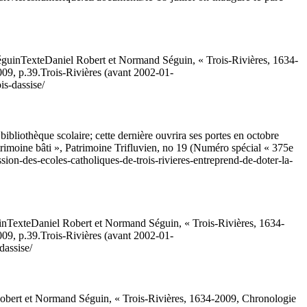
éguin
Texte
Daniel Robert et Normand Séguin, « Trois-Rivières, 1634-
009, p.39.
Trois-Rivières (avant 2002-01-
is-dassise/
ibliothèque scolaire; cette dernière ouvrira ses portes en octobre
rimoine bâti », Patrimoine Trifluvien, no 19 (Numéro spécial « 375e
sion-des-ecoles-catholiques-de-trois-rivieres-entreprend-de-doter-la-
in
Texte
Daniel Robert et Normand Séguin, « Trois-Rivières, 1634-
009, p.39.
Trois-Rivières (avant 2002-01-
dassise/
obert et Normand Séguin, « Trois-Rivières, 1634-2009, Chronologie