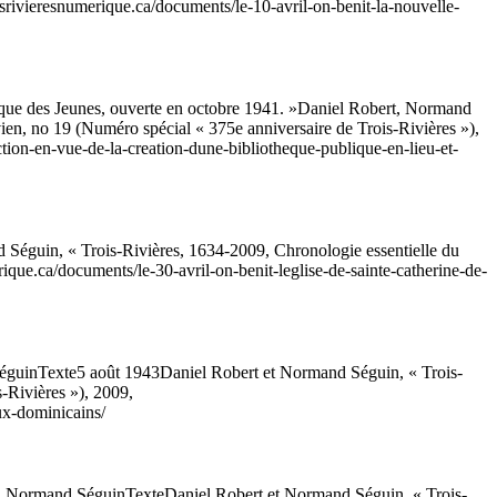
oisrivieresnumerique.ca/documents/le-10-avril-on-benit-la-nouvelle-
èque des Jeunes, ouverte en octobre 1941. »
Daniel Robert, Normand
ien, no 19 (Numéro spécial « 375e anniversaire de Trois-Rivières »),
ction-en-vue-de-la-creation-dune-bibliotheque-publique-en-lieu-et-
 Séguin, « Trois-Rivières, 1634-2009, Chronologie essentielle du
erique.ca/documents/le-30-avril-on-benit-leglise-de-sainte-catherine-de-
éguin
Texte
5 août 1943
Daniel Robert et Normand Séguin, « Trois-
-Rivières »), 2009,
aux-dominicains/
, Normand Séguin
Texte
Daniel Robert et Normand Séguin, « Trois-