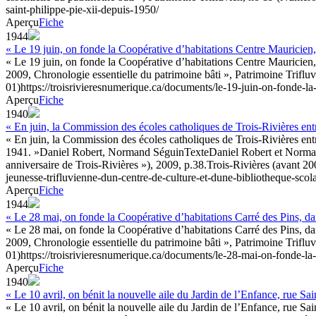
saint-philippe-pie-xii-depuis-1950/
Aperçu
Fiche
1944
« Le 19 juin, on fonde la Coopérative d’habitations Centre Mauricien
« Le 19 juin, on fonde la Coopérative d’habitations Centre Mauricien,
2009, Chronologie essentielle du patrimoine bâti », Patrimoine Triflu
01)
https://troisrivieresnumerique.ca/documents/le-19-juin-on-fonde-la
Aperçu
Fiche
1940
« En juin, la Commission des écoles catholiques de Trois-Rivières en
« En juin, la Commission des écoles catholiques de Trois-Rivières entre
1941. »
Daniel Robert, Normand Séguin
Texte
Daniel Robert et Norman
anniversaire de Trois-Rivières »), 2009, p.38.
Trois-Rivières (avant 2
jeunesse-trifluvienne-dun-centre-de-culture-et-dune-bibliotheque-scola
Aperçu
Fiche
1944
« Le 28 mai, on fonde la Coopérative d’habitations Carré des Pins, d
« Le 28 mai, on fonde la Coopérative d’habitations Carré des Pins, da
2009, Chronologie essentielle du patrimoine bâti », Patrimoine Triflu
01)
https://troisrivieresnumerique.ca/documents/le-28-mai-on-fonde-la-
Aperçu
Fiche
1940
« Le 10 avril, on bénit la nouvelle aile du Jardin de l’Enfance, rue Sai
« Le 10 avril, on bénit la nouvelle aile du Jardin de l’Enfance, rue Sai