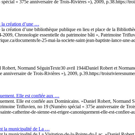
 spécial « 375e anniversaire de Trois-Rivières »), 2009, p.38.
https://tr
e la création d’une …
 la création d’une bibliothèque publique en lieu et place de la Biblioth
2009, Chronologie essentielle du patrimoine bâti », Patrimoine Trifluv
erique.ca/documents/le-25-mai-la-societe-saint-jean-baptiste-lance-une-a
l Robert, Normand Séguin
Texte
30 avril 1944
Daniel Robert et Normand
e anniversaire de Trois-Rivières »), 2009, p.39.
https://troisrivieresnum
quement. Elle est confiée aux …
quement. Elle est confiée aux Dominicains. »
Daniel Robert, Normand S
trimoine Trifluvien, no 19 (Numéro spécial « 375e anniversaire de Trois
e-sainte-catherine-de-sienne-est-erigee-canoniquement-elle-est-confiee-
nt la municipalité de La …
t la municipalité de La Visitation-de-la-Pointe-du-Lac. »
Daniel Robert