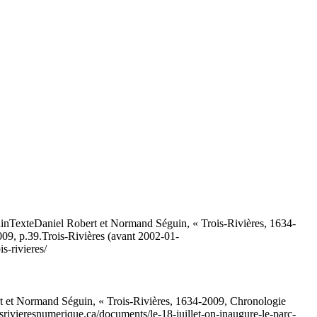
in
Texte
Daniel Robert et Normand Séguin, « Trois-Rivières, 1634-
009, p.39.
Trois-Rivières (avant 2002-01-
s-rivieres/
t et Normand Séguin, « Trois-Rivières, 1634-2009, Chronologie
oisrivieresnumerique.ca/documents/le-18-juillet-on-inaugure-le-parc-