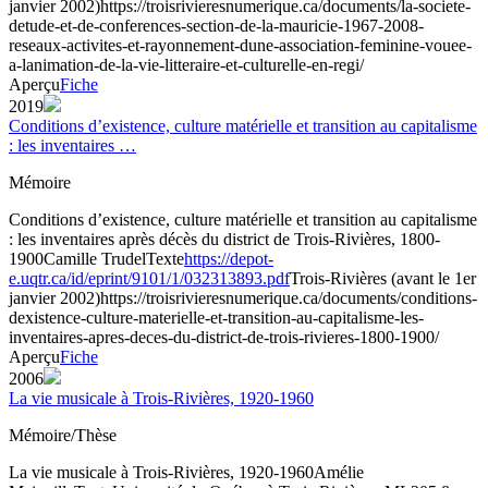
janvier 2002)
https://troisrivieresnumerique.ca/documents/la-societe-
detude-et-de-conferences-section-de-la-mauricie-1967-2008-
reseaux-activites-et-rayonnement-dune-association-feminine-vouee-
a-lanimation-de-la-vie-litteraire-et-culturelle-en-regi/
Aperçu
Fiche
2019
Conditions d’existence, culture matérielle et transition au capitalisme
: les inventaires …
Mémoire
Conditions d’existence, culture matérielle et transition au capitalisme
: les inventaires après décès du district de Trois-Rivières, 1800-
1900
Camille Trudel
Texte
https://depot-
e.uqtr.ca/id/eprint/9101/1/032313893.pdf
Trois-Rivières (avant le 1er
janvier 2002)
https://troisrivieresnumerique.ca/documents/conditions-
dexistence-culture-materielle-et-transition-au-capitalisme-les-
inventaires-apres-deces-du-district-de-trois-rivieres-1800-1900/
Aperçu
Fiche
2006
La vie musicale à Trois-Rivières, 1920-1960
Mémoire/Thèse
La vie musicale à Trois-Rivières, 1920-1960
Amélie