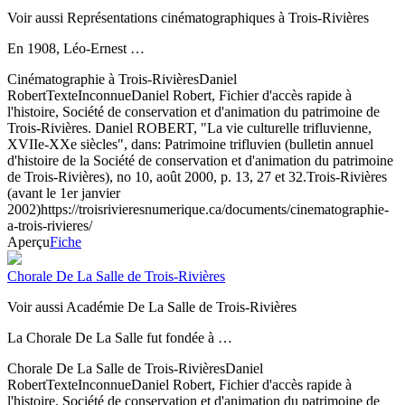
Voir aussi Représentations cinématographiques à Trois-Rivières
En 1908, Léo-Ernest …
Cinématographie à Trois-Rivières
Daniel
Robert
Texte
Inconnue
Daniel Robert, Fichier d'accès rapide à
l'histoire, Société de conservation et d'animation du patrimoine de
Trois-Rivières. Daniel ROBERT, "La vie culturelle trifluvienne,
XVIIe-XXe siècles", dans: Patrimoine trifluvien (bulletin annuel
d'histoire de la Société de conservation et d'animation du patrimoine
de Trois-Rivières), no 10, août 2000, p. 13, 27 et 32.
Trois-Rivières
(avant le 1er janvier
2002)
https://troisrivieresnumerique.ca/documents/cinematographie-
a-trois-rivieres/
Aperçu
Fiche
Chorale De La Salle de Trois-Rivières
Voir aussi Académie De La Salle de Trois-Rivières
La Chorale De La Salle fut fondée à …
Chorale De La Salle de Trois-Rivières
Daniel
Robert
Texte
Inconnue
Daniel Robert, Fichier d'accès rapide à
l'histoire, Société de conservation et d'animation du patrimoine de