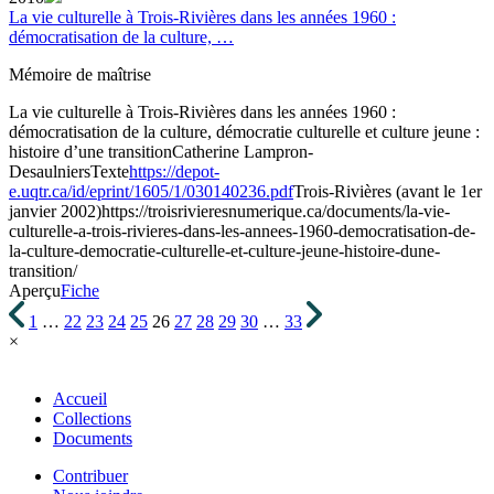
La vie culturelle à Trois-Rivières dans les années 1960 :
démocratisation de la culture, …
Mémoire de maîtrise
La vie culturelle à Trois-Rivières dans les années 1960 :
démocratisation de la culture, démocratie culturelle et culture jeune :
histoire d’une transition
Catherine Lampron-
Desaulniers
Texte
https://depot-
e.uqtr.ca/id/eprint/1605/1/030140236.pdf
Trois-Rivières (avant le 1er
janvier 2002)
https://troisrivieresnumerique.ca/documents/la-vie-
culturelle-a-trois-rivieres-dans-les-annees-1960-democratisation-de-
la-culture-democratie-culturelle-et-culture-jeune-histoire-dune-
transition/
Aperçu
Fiche
1
…
22
23
24
25
26
27
28
29
30
…
33
×
Accueil
Collections
Documents
Contribuer