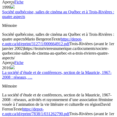
Aperçu
Fiche
1999
Société québécoise, salles de cinéma au Québec et à Trois-Rivières :
quatre aspects
Mémoire
Société québécoise, salles de cinéma au Québec et à Trois-Rivières :
quatre aspects
Mario Bergeron
Texte
https://depot-
e.uqtr.ca/id/eprint/3127/1/000664912.pdf
Trois-Rivières (avant le 1er
janvier 2002)
https://troisrivieresnumerique.ca/documents/societe-
quebecoise-salles-de-cinema-au-quebec-et-a-trois-rivieres-quatre-
aspects/
Aperçu
Fiche
2016
La société d’étude et de conférences, section de la Mauricie, 1967-
2008 : réseaux, …
Mémoire
La société d’étude et de conférences, section de la Mauricie, 1967-
2008 : réseaux, activités et rayonnement d’une association féminine
vouée à l’animation de la vie littéraire et culturelle en région
David
Ferron
Texte
https://depot-
e.uqtr.ca/id/eprint/7838/1/031262790.pdf
Trois-Rivières (avant le 1er