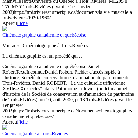
Mainville
Texte
Université du Québec à Trois-Rivières, ML205.8
T76 M351
Trois-Rivières (avant le 1er janvier
2002)
https://troisrivieresnumerique.ca/documents/la-vie-musicale-a-
trois-rivieres-1920-1960/
Aperçu
Fiche
Cinématographie canadienne et québécoise
Voir aussi Cinématographie à Trois-Rivières
La cinématographie est un procédé qui …
Cinématographie canadienne et québécoise
Daniel
Robert
Texte
Inconnue
Daniel Robert, Fichier d'accès rapide à
l'histoire, Société de conservation et d'animation du patrimoine de
Trois-Rivières. Daniel ROBERT, "La vie culturelle trifluvienne,
XVIIe-XXe siècles", dans: Patrimoine trifluvien (bulletin annuel
d'histoire de la Société de conservation et d'animation du patrimoine
de Trois-Rivières), no 10, août 2000, p. 13.
Trois-Rivières (avant le
1er janvier
2002)
https://troisrivieresnumerique.ca/documents/cinematographie-
canadienne-et-quebecoise/
Aperçu
Fiche
Cinématographie à Trois-Rivières