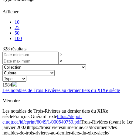
Afficher
10
25
50
100
328 résultats
×
×
1984
Les notables de Trois-Rivières au dernier tiers du XIXe siècle
Mémoire
Les notables de Trois-Rivières au dernier tiers du XIXe
siècle
François Guérard
Texte
https://depot-
e.uqtr.ca/id/eprint/6049/1/000540759.pdf
Trois-Rivières (avant le 1er
janvier 2002)
https://troisrivieresnumerique.ca/documents/les-
notables-de-trois-rivieres-au-dernier-tiers-du-xixe-siecle/