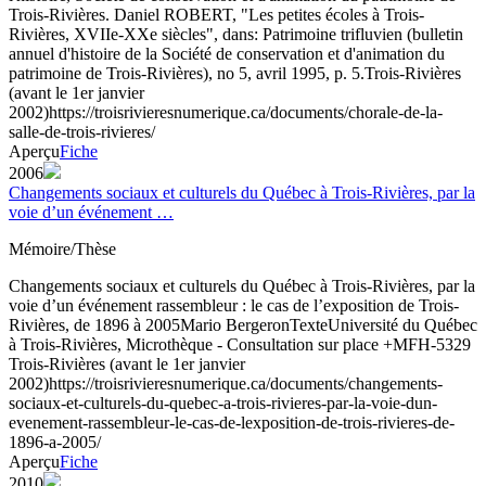
Trois-Rivières. Daniel ROBERT, "Les petites écoles à Trois-
Rivières, XVIIe-XXe siècles", dans: Patrimoine trifluvien (bulletin
annuel d'histoire de la Société de conservation et d'animation du
patrimoine de Trois-Rivières), no 5, avril 1995, p. 5.
Trois-Rivières
(avant le 1er janvier
2002)
https://troisrivieresnumerique.ca/documents/chorale-de-la-
salle-de-trois-rivieres/
Aperçu
Fiche
2006
Changements sociaux et culturels du Québec à Trois-Rivières, par la
voie d’un événement …
Mémoire/Thèse
Changements sociaux et culturels du Québec à Trois-Rivières, par la
voie d’un événement rassembleur : le cas de l’exposition de Trois-
Rivières, de 1896 à 2005
Mario Bergeron
Texte
Université du Québec
à Trois-Rivières, Microthèque - Consultation sur place +MFH-5329
Trois-Rivières (avant le 1er janvier
2002)
https://troisrivieresnumerique.ca/documents/changements-
sociaux-et-culturels-du-quebec-a-trois-rivieres-par-la-voie-dun-
evenement-rassembleur-le-cas-de-lexposition-de-trois-rivieres-de-
1896-a-2005/
Aperçu
Fiche
2010