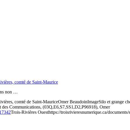
ivières, comté de Saint-Maurice
 fins non …
ivières, comté de Saint-Maurice
Omer Beaudoin
Image
Silo et grange c
 et des Communications, (03Q,E6,S7,SS1,D2,P96918), Omer
017342
Trois-Rivières Ouest
https://troisrivieresnumerique.ca/documents/