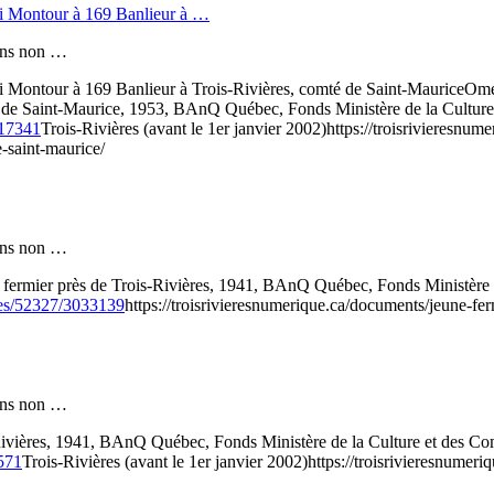
ri Montour à 169 Banlieur à …
 fins non …
i Montour à 169 Banlieur à Trois-Rivières, comté de Saint-Maurice
Ome
té de Saint-Maurice, 1953, BAnQ Québec, Fonds Ministère de la Cult
017341
Trois-Rivières (avant le 1er janvier 2002)
https://troisrivieresnu
-saint-maurice/
 fins non …
 fermier près de Trois-Rivières, 1941, BAnQ Québec, Fonds Ministère
ives/52327/3033139
https://troisrivieresnumerique.ca/documents/jeune-ferm
 fins non …
Rivières, 1941, BAnQ Québec, Fonds Ministère de la Culture et des
9571
Trois-Rivières (avant le 1er janvier 2002)
https://troisrivieresnumeri