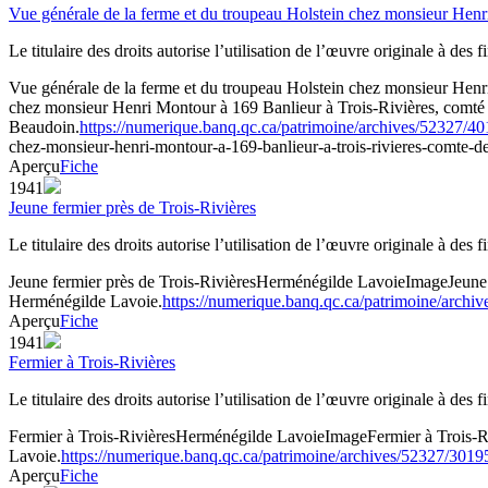
Vue générale de la ferme et du troupeau Holstein chez monsieur Hen
Le titulaire des droits autorise l’utilisation de l’œuvre originale à des
Vue générale de la ferme et du troupeau Holstein chez monsieur Henr
chez monsieur Henri Montour à 169 Banlieur à Trois-Rivières, com
Beaudoin.
https://numerique.banq.qc.ca/patrimoine/archives/52327/4
chez-monsieur-henri-montour-a-169-banlieur-a-trois-rivieres-comte-de
Aperçu
Fiche
1941
Jeune fermier près de Trois-Rivières
Le titulaire des droits autorise l’utilisation de l’œuvre originale à des
Jeune fermier près de Trois-Rivières
Herménégilde Lavoie
Image
Jeune
Herménégilde Lavoie.
https://numerique.banq.qc.ca/patrimoine/arch
Aperçu
Fiche
1941
Fermier à Trois-Rivières
Le titulaire des droits autorise l’utilisation de l’œuvre originale à des
Fermier à Trois-Rivières
Herménégilde Lavoie
Image
Fermier à Trois-
Lavoie.
https://numerique.banq.qc.ca/patrimoine/archives/52327/301
Aperçu
Fiche