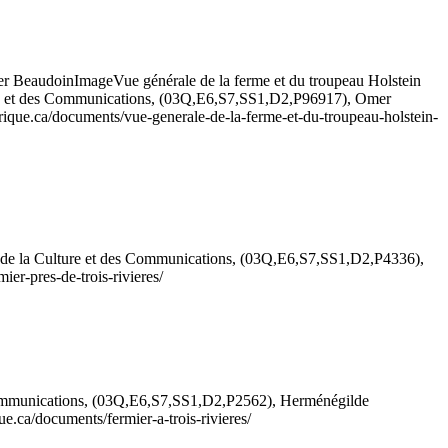
r Beaudoin
Image
Vue générale de la ferme et du troupeau Holstein
ure et des Communications, (03Q,E6,S7,SS1,D2,P96917), Omer
merique.ca/documents/vue-generale-de-la-ferme-et-du-troupeau-holstein-
 de la Culture et des Communications, (03Q,E6,S7,SS1,D2,P4336),
ier-pres-de-trois-rivieres/
 Communications, (03Q,E6,S7,SS1,D2,P2562), Herménégilde
que.ca/documents/fermier-a-trois-rivieres/