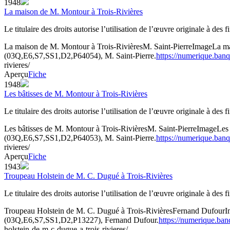
1948
La maison de M. Montour à Trois-Rivières
Le titulaire des droits autorise l’utilisation de l’œuvre originale à des
La maison de M. Montour à Trois-Rivières
M. Saint-Pierre
Image
La ma
(03Q,E6,S7,SS1,D2,P64054), M. Saint-Pierre.
https://numerique.ban
rivieres/
Aperçu
Fiche
1948
Les bâtisses de M. Montour à Trois-Rivières
Le titulaire des droits autorise l’utilisation de l’œuvre originale à des
Les bâtisses de M. Montour à Trois-Rivières
M. Saint-Pierre
Image
Les
(03Q,E6,S7,SS1,D2,P64053), M. Saint-Pierre.
https://numerique.ban
rivieres/
Aperçu
Fiche
1943
Troupeau Holstein de M. C. Dugué à Trois-Rivières
Le titulaire des droits autorise l’utilisation de l’œuvre originale à des
Troupeau Holstein de M. C. Dugué à Trois-Rivières
Fernand Dufour
I
(03Q,E6,S7,SS1,D2,P13227), Fernand Dufour.
https://numerique.ba
holstein-de-m-c-dugue-a-trois-rivieres/