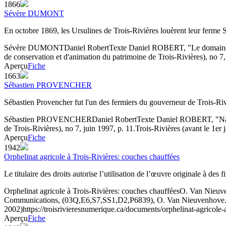
1866
Sévère DUMONT
En octobre 1869, les Ursulines de Trois-Rivières louèrent leur ferme
Sévère DUMONT
Daniel Robert
Texte
Daniel ROBERT, "Le domaine des
de conservation et d'animation du patrimoine de Trois-Rivières), no 7,
Aperçu
Fiche
1663
Sébastien PROVENCHER
Sébastien Provencher fut l'un des fermiers du gouverneur de Trois-Ri
Sébastien PROVENCHER
Daniel Robert
Texte
Daniel ROBERT, "Naissa
de Trois-Rivières), no 7, juin 1997, p. 11.
Trois-Rivières (avant le 1er 
Aperçu
Fiche
1942
Orphelinat agricole à Trois-Rivières: couches chauffées
Le titulaire des droits autorise l’utilisation de l’œuvre originale à des
Orphelinat agricole à Trois-Rivières: couches chauffées
O. Van Nieuv
Communications, (03Q,E6,S7,SS1,D2,P6839), O. Van Nieuvenhove
2002)
https://troisrivieresnumerique.ca/documents/orphelinat-agricole-
Aperçu
Fiche