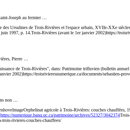
 Saint-Joseph au fermier …
 Ursulines de Trois-Rivières et l'espace urbain, XVIIe-XXe siècles", d
 juin 1997, p. 14.
Trois-Rivières (avant le 1er janvier 2002)
https://troi
vières, Pierre …
nce de Trois-Rivières", dans: Patrimoine trifluvien (bulletin annuel d
janvier 2002)
https://troisrivieresnumerique.ca/documents/sebastien-prov
 fins non …
enhove
Image
Orphelinat agricole à Trois-Rivières: couches chauffées,
.
https://numerique.banq.qc.ca/patrimoine/archives/52327/3042374
Trois
a-trois-rivieres-couches-chauffees/