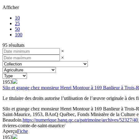
Afficher
10
25
50
100
95 résultats
×
×
1953
Silo et grange chez monsieur Henri Montour à 169 Banlieur à Trois-R
Le titulaire des droits autorise l’utilisation de l’œuvre originale à des
Silo et grange chez monsieur Henri Montour à 169 Banlieur à Trois-R
Saint-Maurice, 1953, BAnQ Québec, Fonds Ministère de la Culture
Beaudoin.
https://numerique.banq.qc.ca/patrimoine/archives/52327/4
rivieres-comte-de-saint-maurice/
Aperçu
Fiche
1953