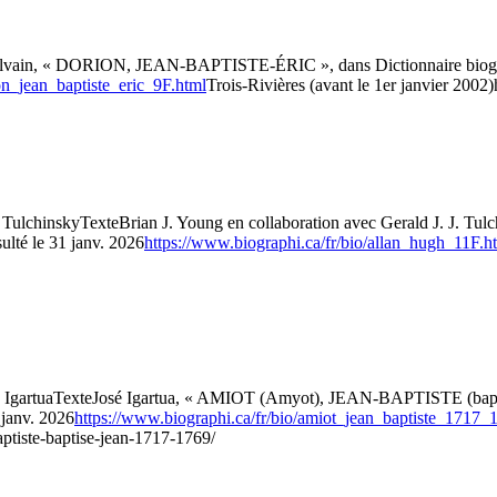
ylvain, « DORION, JEAN-BAPTISTE-ÉRIC », dans Dictionnaire biograph
on_jean_baptiste_eric_9F.html
Trois-Rivières (avant le 1er janvier 2002)
. Tulchinsky
Texte
Brian J. Young en collaboration avec Gerald J. J. T
ulté le 31 janv. 2026
https://www.biographi.ca/fr/bio/allan_hugh_11F.h
 Igartua
Texte
José Igartua, « AMIOT (Amyot), JEAN-BAPTISTE (baptis
 janv. 2026
https://www.biographi.ca/fr/bio/amiot_jean_baptiste_1717
aptiste-baptise-jean-1717-1769/