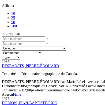
Afficher
10
25
50
100
779 résultats
×
×
1987
DESBARATS, PIERRE-ÉDOUARD
Texte tiré du Dictionnaire biographique du Canada.
DESBARATS, PIERRE-ÉDOUARD
Jean-Marie Lebel avec la colla
Dictionnaire biographique du Canada, vol. 6, Université Laval/Univers
1er janvier 2002)
https://troisrivieresnumerique.ca/documents/desbarat
Aperçu
Fiche
1977
DORION, JEAN-BAPTISTE-ÉRIC