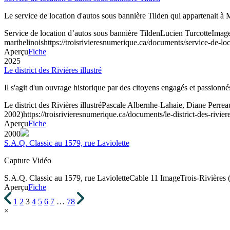
Le service de location d'autos sous bannière Tilden qui appartenait 
Service de location d’autos sous bannière Tilden
Lucien Turcotte
Imag
marthelinois
https://troisrivieresnumerique.ca/documents/service-de-lo
Aperçu
Fiche
2025
Le district des Rivières illustré
Il s'agit d'un ouvrage historique par des citoyens engagés et passionn
Le district des Rivières illustré
Pascale Albernhe-Lahaie, Diane Perreau
2002)
https://troisrivieresnumerique.ca/documents/le-district-des-rivieres
Aperçu
Fiche
2000
S.A.Q. Classic au 1579, rue Laviolette
Capture Vidéo
S.A.Q. Classic au 1579, rue Laviolette
Cable 11
Image
Trois-Rivières 
Aperçu
Fiche
1
2
3
4
5
6
7
…
78
×