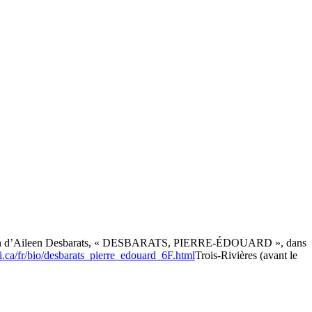
ation d’Aileen Desbarats, « DESBARATS, PIERRE-ÉDOUARD », dans
.ca/fr/bio/desbarats_pierre_edouard_6F.html
Trois-Rivières (avant le