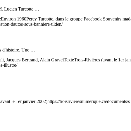
à M. Lucien Turcotte …
e
Environ 1960
Percy Turcotte, dans le groupe Facebook Souvenirs made
cation-dautos-sous-banniere-tilden/
és d'histoire. Une …
lt, Jacques Bertrand, Alain Gravel
Texte
Trois-Rivières (avant le 1er jan
-illustre/
(avant le 1er janvier 2002)
https://troisrivieresnumerique.ca/documents/s-