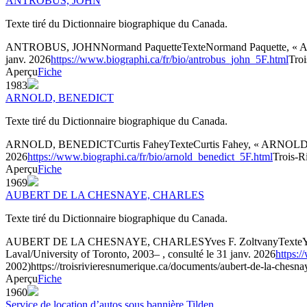
ANTROBUS, JOHN
Texte tiré du Dictionnaire biographique du Canada.
ANTROBUS, JOHN
Normand Paquette
Texte
Normand Paquette, « A
janv. 2026
https://www.biographi.ca/fr/bio/antrobus_john_5F.html
Troi
Aperçu
Fiche
1983
ARNOLD, BENEDICT
Texte tiré du Dictionnaire biographique du Canada.
ARNOLD, BENEDICT
Curtis Fahey
Texte
Curtis Fahey, « ARNOLD, 
2026
https://www.biographi.ca/fr/bio/arnold_benedict_5F.html
Trois-Ri
Aperçu
Fiche
1969
AUBERT DE LA CHESNAYE, CHARLES
Texte tiré du Dictionnaire biographique du Canada.
AUBERT DE LA CHESNAYE, CHARLES
Yves F. Zoltvany
Texte
Laval/University of Toronto, 2003– , consulté le 31 janv. 2026
https:
2002)
https://troisrivieresnumerique.ca/documents/aubert-de-la-chesna
Aperçu
Fiche
1960
Service de location d’autos sous bannière Tilden