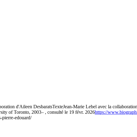
boration d'Aileen Desbarats
Texte
Jean-Marie Lebel avec la collabor
ity of Toronto, 2003– , consulté le 19 févr. 2026
https://www.biographi
s-pierre-edouard/