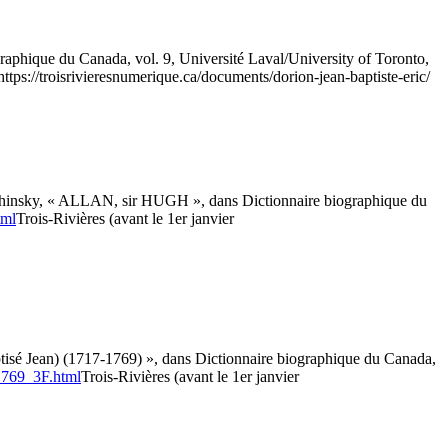
ique du Canada, vol. 9, Université Laval/University of Toronto,
https://troisrivieresnumerique.ca/documents/dorion-jean-baptiste-eric/
ulchinsky, « ALLAN, sir HUGH », dans Dictionnaire biographique du
tml
Trois-Rivières (avant le 1er janvier
é Jean) (1717-1769) », dans Dictionnaire biographique du Canada,
_1769_3F.html
Trois-Rivières (avant le 1er janvier