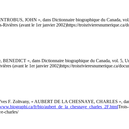
NTROBUS, JOHN », dans Dictionnaire biographique du Canada, vol. 5, 
s-Rivières (avant le 1er janvier 2002)
https://troisrivieresnumerique.ca/
BENEDICT », dans Dictionnaire biographique du Canada, vol. 5, Univer
vières (avant le 1er janvier 2002)
https://troisrivieresnumerique.ca/doc
Yves F. Zoltvany, « AUBERT DE LA CHESNAYE, CHARLES », dans Dict
//www.biographi.ca/fr/bio/aubert_de_la_chesnaye_charles_2F.html
Trois-
ye-charles/