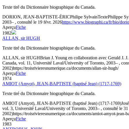
Texte tiré du Dictionnaire biographique du Canada.
DORION, JEAN-BAPTISTE-ÉRIC
Philipe Sylvain
Texte
Philippe S
2003– , consulté le 19 févr. 2026
https://www.biographi.ca/fr/bio/dori
Aperçu
Fiche
1982
ALLAN, sir HUGH
Texte tiré du Dictionnaire biographique du Canada.
ALLAN, sir HUGH
Brian J. Young en collaboration avec Gerald J. J
Canada, vol. 11, Université Laval/University of Toronto, 2003– , cons
2002)
https://troisrivieresnumerique.ca/documents/allan-sir-hugh/
Aperçu
Fiche
1974
AMIOT (Amyot), JEAN-BAPTISTE (baptisé Jean) (1717-1769)
Texte tiré du Dictionnaire biographique du Canada.
AMIOT (Amyot), JEAN-BAPTISTE (baptisé Jean) (1717-1769)
José
vol. 3, Université Laval/University of Toronto, 2003– , consulté le 31
2002)
https://troisrivieresnumerique.ca/documents/amiot-amyot-jean-b
Aperçu
Fiche
1983