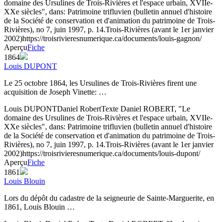
domaine des Ursulines de Trois-Rivières et l'espace urbain, XVIIe-
XXe siècles", dans: Patrimoine trifluvien (bulletin annuel d'histoire
de la Société de conservation et d'animation du patrimoine de Trois-
Rivières), no 7, juin 1997, p. 14.
Trois-Rivières (avant le 1er janvier
2002)
https://troisrivieresnumerique.ca/documents/louis-gagnon/
Aperçu
Fiche
1864
Louis DUPONT
Le 25 octobre 1864, les Ursulines de Trois-Rivières firent une
acquisition de Joseph Vinette: …
Louis DUPONT
Daniel Robert
Texte
Daniel ROBERT, "Le
domaine des Ursulines de Trois-Rivières et l'espace urbain, XVIIe-
XXe siècles", dans: Patrimoine trifluvien (bulletin annuel d'histoire
de la Société de conservation et d'animation du patrimoine de Trois-
Rivières), no 7, juin 1997, p. 14.
Trois-Rivières (avant le 1er janvier
2002)
https://troisrivieresnumerique.ca/documents/louis-dupont/
Aperçu
Fiche
1861
Louis Blouin
Lors du dépôt du cadastre de la seigneurie de Sainte-Marguerite, en
1861, Louis Blouin …