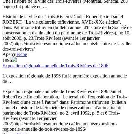
Une Histoire de la ville des Trois-Rivières (Montréal, Sénécal, 208
pages) fut publiée en …
Histoire de la ville des Trois-Rivières
Daniel Robert
Texte
Daniel
ROBERT, "La vie culturelle trifluvienne, XVIIe-XXe siècles",
dans: Patrimoine trifluvien (bulletin annuel d'histoire de la Société de
conservation et d'animation du patrimoine de Trois-Rivières), no 10,
août 2000, p. 23.
Trois-Rivières (avant le 1er janvier
2002)
https://troisrivieresnumerique.ca/documents/histoire-de-la-ville-
des-trois-rivieres/
Aperçu
Fiche
1896
Exposition régionale annuelle de Trois-Rivières de 1896
L'exposition régionale de 1896 fut la première exposition annuelle
de …
Exposition régionale annuelle de Trois-Rivières de 1896
Daniel
Robert
Texte
En collaboration, "Le terrain de l'exposition de Trois-
Rivières: d'une crise à l'autre" dans: Patrimoine trifluvien (bulletin
annuel d'histoire de la Société de conservation et d'animation du
patrimoine de Trois-Rivières), no 2, avril 1992, p. 5 et 6.
Trois-
Rivières (avant le 1er janvier
2002)
https://troisrivieresnumerique.ca/documents/exposition-
regionale-annuelle-de-trois-rivieres-de-1896/