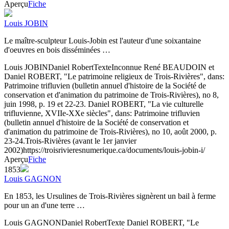
Aperçu
Fiche
Louis JOBIN
Le maître-sculpteur Louis-Jobin est l'auteur d'une soixantaine
d'oeuvres en bois disséminées …
Louis JOBIN
Daniel Robert
Texte
Inconnue
René BEAUDOIN et
Daniel ROBERT, "Le patrimoine religieux de Trois-Rivières", dans:
Patrimoine trifluvien (bulletin annuel d'histoire de la Société de
conservation et d'animation du patrimoine de Trois-Rivières), no 8,
juin 1998, p. 19 et 22-23. Daniel ROBERT, "La vie culturelle
trifluvienne, XVIIe-XXe siècles", dans: Patrimoine trifluvien
(bulletin annuel d'histoire de la Société de conservation et
d'animation du patrimoine de Trois-Rivières), no 10, août 2000, p.
23-24.
Trois-Rivières (avant le 1er janvier
2002)
https://troisrivieresnumerique.ca/documents/louis-jobin-i/
Aperçu
Fiche
1853
Louis GAGNON
En 1853, les Ursulines de Trois-Rivières signèrent un bail à ferme
pour un an d'une terre …
Louis GAGNON
Daniel Robert
Texte
Daniel ROBERT, "Le