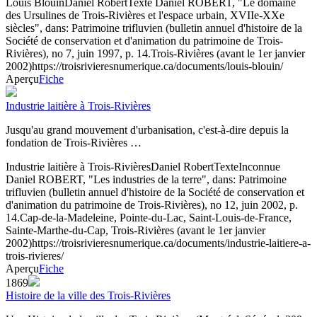
Louis Blouin
Daniel Robert
Texte
Daniel ROBERT, "Le domaine
des Ursulines de Trois-Rivières et l'espace urbain, XVIIe-XXe
siècles", dans: Patrimoine trifluvien (bulletin annuel d'histoire de la
Société de conservation et d'animation du patrimoine de Trois-
Rivières), no 7, juin 1997, p. 14.
Trois-Rivières (avant le 1er janvier
2002)
https://troisrivieresnumerique.ca/documents/louis-blouin/
Aperçu
Fiche
Industrie laitière à Trois-Rivières
Jusqu'au grand mouvement d'urbanisation, c'est-à-dire depuis la
fondation de Trois-Rivières …
Industrie laitière à Trois-Rivières
Daniel Robert
Texte
Inconnue
Daniel ROBERT, "Les industries de la terre", dans: Patrimoine
trifluvien (bulletin annuel d'histoire de la Société de conservation et
d'animation du patrimoine de Trois-Rivières), no 12, juin 2002, p.
14.
Cap-de-la-Madeleine, Pointe-du-Lac, Saint-Louis-de-France,
Sainte-Marthe-du-Cap, Trois-Rivières (avant le 1er janvier
2002)
https://troisrivieresnumerique.ca/documents/industrie-laitiere-a-
trois-rivieres/
Aperçu
Fiche
1869
Histoire de la ville des Trois-Rivières