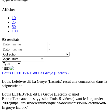
Afficher
10
25
50
100
95 résultats
×
×
1662
Louis LEFEBVRE dit La Groye (Lacroix)
Louis Lefebvre dit La Groye (Lacroix) reçut une concession dans la
seigneurie de …
Louis LEFEBVRE dit La Groye (Lacroix)
Daniel
Robert
Texte
aucune suggestion
Trois-Rivières (avant le 1er janvier
2002)
https://troisrivieresnumerique.ca/documents/louis-lefebvre-dit-
la-groye-lacroix/