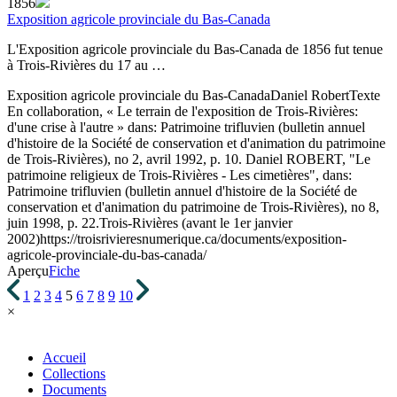
1856
Exposition agricole provinciale du Bas-Canada
L'Exposition agricole provinciale du Bas-Canada de 1856 fut tenue
à Trois-Rivières du 17 au …
Exposition agricole provinciale du Bas-Canada
Daniel Robert
Texte
En collaboration, « Le terrain de l'exposition de Trois-Rivières:
d'une crise à l'autre » dans: Patrimoine trifluvien (bulletin annuel
d'histoire de la Société de conservation et d'animation du patrimoine
de Trois-Rivières), no 2, avril 1992, p. 10. Daniel ROBERT, "Le
patrimoine religieux de Trois-Rivières - Les cimetières", dans:
Patrimoine trifluvien (bulletin annuel d'histoire de la Société de
conservation et d'animation du patrimoine de Trois-Rivières), no 8,
juin 1998, p. 22.
Trois-Rivières (avant le 1er janvier
2002)
https://troisrivieresnumerique.ca/documents/exposition-
agricole-provinciale-du-bas-canada/
Aperçu
Fiche
1
2
3
4
5
6
7
8
9
10
×
Accueil
Collections
Documents