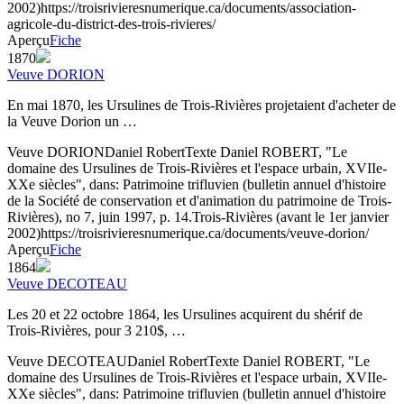
2002)
https://troisrivieresnumerique.ca/documents/association-
agricole-du-district-des-trois-rivieres/
Aperçu
Fiche
1870
Veuve DORION
En mai 1870, les Ursulines de Trois-Rivières projetaient d'acheter de
la Veuve Dorion un …
Veuve DORION
Daniel Robert
Texte
Daniel ROBERT, "Le
domaine des Ursulines de Trois-Rivières et l'espace urbain, XVIIe-
XXe siècles", dans: Patrimoine trifluvien (bulletin annuel d'histoire
de la Société de conservation et d'animation du patrimoine de Trois-
Rivières), no 7, juin 1997, p. 14.
Trois-Rivières (avant le 1er janvier
2002)
https://troisrivieresnumerique.ca/documents/veuve-dorion/
Aperçu
Fiche
1864
Veuve DECOTEAU
Les 20 et 22 octobre 1864, les Ursulines acquirent du shérif de
Trois-Rivières, pour 3 210$, …
Veuve DECOTEAU
Daniel Robert
Texte
Daniel ROBERT, "Le
domaine des Ursulines de Trois-Rivières et l'espace urbain, XVIIe-
XXe siècles", dans: Patrimoine trifluvien (bulletin annuel d'histoire