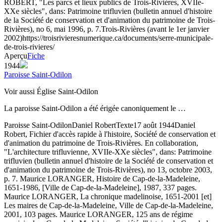
ROBERT, "Les parcs et lieux publics de Trois-Rivières, XVIIe-
XXe siècles", dans: Patrimoine trifluvien (bulletin annuel d'histoire
de la Société de conservation et d'animation du patrimoine de Trois-
Rivières), no 6, mai 1996, p. 7.
Trois-Rivières (avant le 1er janvier
2002)
https://troisrivieresnumerique.ca/documents/serre-municipale-
de-trois-rivieres/
Aperçu
Fiche
1944
Paroisse Saint-Odilon
Voir aussi Église Saint-Odilon
La paroisse Saint-Odilon a été érigée canoniquement le …
Paroisse Saint-Odilon
Daniel Robert
Texte
17 août 1944
Daniel
Robert, Fichier d'accès rapide à l'histoire, Société de conservation et
d'animation du patrimoine de Trois-Rivières. En collaboration,
"L'architecture trifluvienne, XVIIe-XXe siècles", dans: Patrimoine
trifluvien (bulletin annuel d'histoire de la Société de conservation et
d'animation du patrimoine de Trois-Rivières), no 13, octobre 2003,
p. 7. Maurice LORANGER, Histoire de Cap-de-la-Madeleine,
1651-1986, [Ville de Cap-de-la-Madeleine], 1987, 337 pages.
Maurice LORANGER, La chronique madelinoise, 1651-2001 [et]
Les maires de Cap-de-la-Madeleine, Ville de Cap-de-la-Madeleine,
2001, 103 pages. Maurice LORANGER, 125 ans de régime