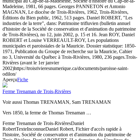
municipal au Cap-de-la-Madeleine, Société d'histoire du Cap-de-la-
Madeleine, 1981, 66 pages. Georges PANNETON et Antonio
MAGNAN, Le diocèse de Trois-Rivières, 1962, Trois-Rivières,
Éditions du Bien public, 1962, 513 pages. Daniel ROBERT, "Les
industries de la terre", dans: Patrimoine trifluvien (bulletin annuel
d'histoire de la Société de conservation et d'animation du patrimoine
de Trois-Rivières), no 12, juin 2002, p. 15 et 16. Jean ROY, Daniel
ROBERT et Louise VERREAULT-ROY, Les populations
municipales et paroissiales de la Mauricie. Dossier statistique: 1850-
1971, Publication du Groupe de recherche sur la Mauricie, Cahier
no 3, Université du Québec à Trois-Rivières, 1980, 236 pages.
Trois-
Rivières (avant le 1er janvier
2002)
https://troisrivieresnumerique.ca/documents/paroisse-saint-
odilon/
Aperçu
Fiche
Ferme Trenaman de Trois-Rivières
Voir aussi Thomas TRENAMAN, Sam TRENAMAN
Vers 1850, la ferme de Thomas Trenaman …
Ferme Trenaman de Trois-Rivières
Daniel
Robert
Texte
Inconnue
Daniel Robert, Fichier d'accès rapide à
l'histoire, Société de conservation et d'animation du patrimoine de