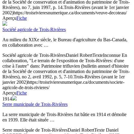
de la Société de conservation et d'animation du patrimoine de Trois-
Rivières), no 7, juin 1997, p. 14.
Trois-Rivières (avant le 1er janvier
2002)
https://troisrivieresnumerique.ca/documents/veuve-decoteau/
Aperçu
Fiche
Société agricole de Trois-Rivières
Au milieu du XIXe siècle, le Bureau d'agriculture du Bas-Canada,
en collaboration avec …
Société agricole de Trois-Rivières
Daniel Robert
Texte
Inconnue
En
collaboration, "Le terrain de l'exposition de Trois-Rivières: d'une
crise à l'autre" dans: Patrimoine trifluvien (bulletin annuel d'histoire
de la Société de conservation et d'animation du patrimoine de Trois-
Rivières), no 2, avril 1992, p. 5, 7-10.
Trois-Rivières (avant le 1er
janvier 2002)
https://troisrivieresnumerique.ca/documents/societe-
agricole-de-trois-rivieres/
Aperçu
Fiche
1914
Serre municipale de Trois-Rivières
La serre municipale de Trois-Rivières fut bâtie en 1914 et démolie
en 1939. Elle était située …
Serre municipale de Trois-Rivières
Daniel Robert
Texte
Daniel