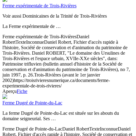
Ferme expérimentale de Trois-Rivières
Voir aussi Dominicaines de la Trinité de Trois-Rivières
La Ferme expérimentale de …
Ferme expérimentale de Trois-Rivières
Daniel
Robert
Texte
Inconnue
Daniel Robert, Fichier d'accès rapide à
l'histoire, Société de conservation et d'animation du patrimoine de
Trois-Rivières. Daniel ROBERT, "Le domaine des Ursulines de
Trois-Rivières et l'espace urbain, XVIIe-XXe siècles", dans:
Patrimoine trifluvien (bulletin annuel d'histoire de la Société de
conservation et d'animation du patrimoine de Trois-Rivières), no 7,
juin 1997, p. 26.
Trois-Rivières (avant le 1er janvier
2002)
https://troisrivieresnumerique.ca/documents/ferme-
experimentale-de-trois-rivieres/
Aperçu
Fiche
Ferme Dugré de Pointe-du-Lac
La ferme Dugré de Pointe-du-Lac est située sur les abouts du
domaine seigneurial. Ses …
Ferme Dugré de Pointe-du-Lac
Daniel Robert
Texte
Inconnue
Daniel
Robert, Fichier d'accès rapide à l'histoire, Société de conservation et