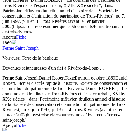
Trois-Rivières. Daniel ROBERT, "Le domaine des Ursulines de
Trois-Rivières et l'espace urbain, XVIIe-XXe siècles", dans:
Patrimoine trifluvien (bulletin annuel d'histoire de la Société de
conservation et d'animation du patrimoine de Trois-Rivières), no 7,
juin 1997, p. 8 et 18.
Trois-Rivières (avant le 1er janvier
2002)
https://troisrivieresnumerique.ca/documents/ferme-trenaman-
de-trois-rivieres/
Aperçu
Fiche
1869
Ferme Saint-Joseph
Voir aussi Terre de la banlieue
Devenues seigneuresses d'un fief à Rivière-du-Loup …
Ferme Saint-Joseph
Daniel Robert
Texte
Environ octobre 1869
Daniel
Robert, Fichier d'accès rapide à l'histoire, Société de conservation et
d'animation du patrimoine de Trois-Rivières. Daniel ROBERT, "Le
domaine des Ursulines de Trois-Rivières et l'espace urbain, XVIIe-
XXe siècles", dans: Patrimoine trifluvien (bulletin annuel d'histoire
de la Société de conservation et d'animation du patrimoine de Trois-
Rivières), no 7, juin 1997, p. 13 et 14.
Trois-Rivières (avant le 1er
janvier 2002)
https://troisrivieresnumerique.ca/documents/ferme-
saint-joseph/
Aperçu
Fiche