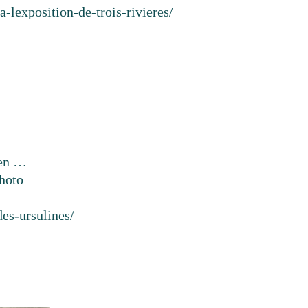
-lexposition-de-trois-rivieres/
 en …
hoto
es-ursulines/