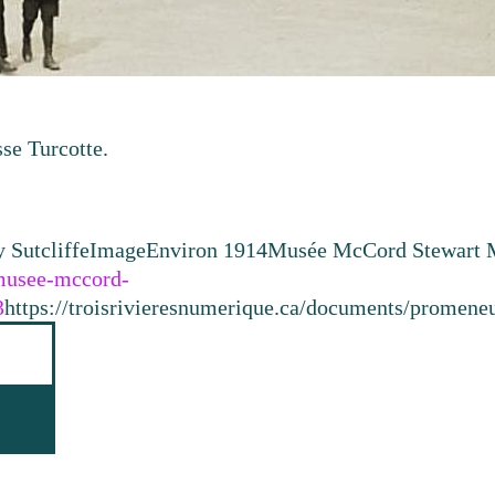
se Turcotte.
 Sutcliffe
Image
Environ 1914
Musée McCord Stewart M
.musee-mccord-
3
https://troisrivieresnumerique.ca/documents/promeneur