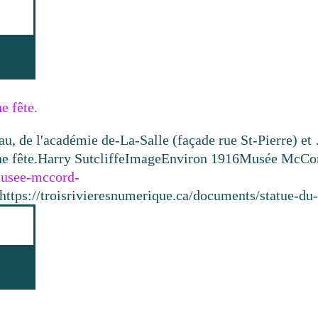
e fête.
au, de l'académie de-La-Salle (façade rue St-Pierre) et
e fête.
Harry Sutcliffe
Image
Environ 1916
Musée McCord
.musee-mccord-
https://troisrivieresnumerique.ca/documents/statue-du