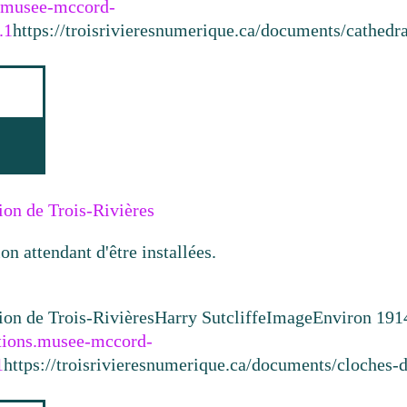
ns.musee-mccord-
.1
https://troisrivieresnumerique.ca/documents/cathedr
ion de Trois-Rivières
n attendant d'être installées.
ion de Trois-Rivières
Harry Sutcliffe
Image
Environ 191
ctions.musee-mccord-
1
https://troisrivieresnumerique.ca/documents/cloches-