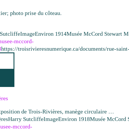
ier; photo prise du côteau.
Sutcliffe
Image
Environ 1914
Musée McCord Stewart Mo
.musee-mccord-
3
https://troisrivieresnumerique.ca/documents/rue-saint
ères
’Exposition de Trois‑Rivières, manège circulaire …
ères
Harry Sutcliffe
Image
Environ 1918
Musée McCord S
.musee-mccord-