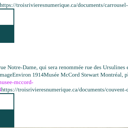
https://troisrivieresnumerique.ca/documents/carrousel-a
, rue Notre-Dame, qui sera renommée rue des Ursulines
Image
Environ 1914
Musée McCord Stewart Montréal, p
.musee-mccord-
4
https://troisrivieresnumerique.ca/documents/couvent-d