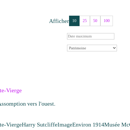
Afficher
10
25
50
100
te-Vierge
Assomption vers l'ouest.
te-Vierge
Harry Sutcliffe
Image
Environ 1914
Musée McC