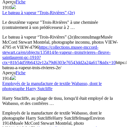
Aperçu
Fiche
1910
Le bateau à vapeur “Trois-Rivières” (2e)
Le deuxième vapeur "Trois-Rivières" à une cheminée
(contrairement à son prédécesseur à 2 …
Le bateau à vapeur “Trois-Rivières” (2e)
Inconnu
Image
Musée
McCord Stewart Montréal, photographe inconnu, photos VIEW-
4795 et VIEW-4796
https://collections.musee-mccord-
stewart.ca/en/objects/135814/le-vapeur--troisrivieres--fleuve-
saintlaurent-qc-1910?
ctx=81b54d59b6432e12a79d6303e76543dd2a24a617&idx=10
https:
bateau-a-vapeur-trois-rivieres-2e/
Aperçu
Fiche
1914
Employés de la manufacture de textile Wabasso, dont le
photographe Harry Sutcliffe
Harry Stucliffe, au pliage de tissu, lorsqu'il était employé de la
Wabasso, et des confrères …
Employés de la manufacture de textile Wabasso, dont le
photographe Harry Sutcliffe
Harry Sutcliffe
Image
Environ
1914
Musée McCord Stewart Montréal, photo