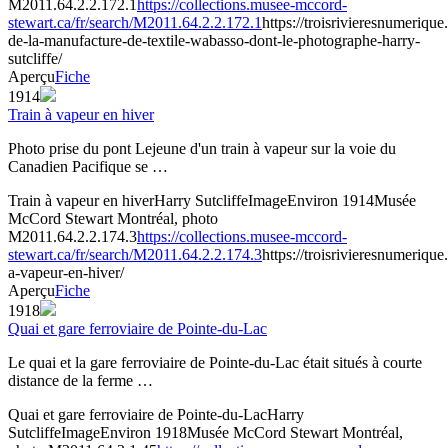
M2011.64.2.2.172.1
https://collections.musee-mccord-
stewart.ca/fr/search/M2011.64.2.2.172.1
https://troisrivieresnumeriq
de-la-manufacture-de-textile-wabasso-dont-le-photographe-harry-
sutcliffe/
Aperçu
Fiche
1914
Train à vapeur en hiver
Photo prise du pont Lejeune d'un train à vapeur sur la voie du
Canadien Pacifique se …
Train à vapeur en hiver
Harry Sutcliffe
Image
Environ 1914
Musée
McCord Stewart Montréal, photo
M2011.64.2.2.174.3
https://collections.musee-mccord-
stewart.ca/fr/search/M2011.64.2.2.174.3
https://troisrivieresnumerique
a-vapeur-en-hiver/
Aperçu
Fiche
1918
Quai et gare ferroviaire de Pointe-du-Lac
Le quai et la gare ferroviaire de Pointe-du-Lac était situés à courte
distance de la ferme …
Quai et gare ferroviaire de Pointe-du-Lac
Harry
Sutcliffe
Image
Environ 1918
Musée McCord Stewart Montréal,