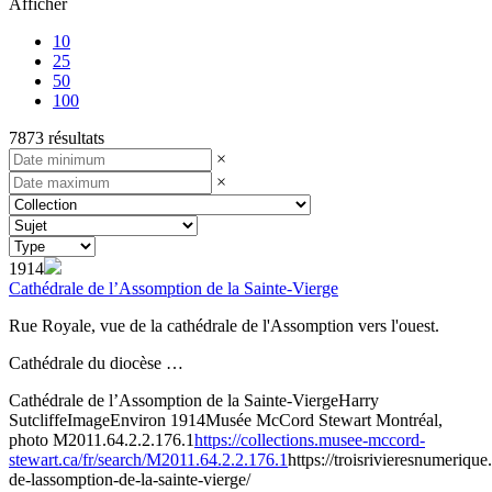
Afficher
10
25
50
100
7873 résultats
×
×
1914
Cathédrale de l’Assomption de la Sainte-Vierge
Rue Royale, vue de la cathédrale de l'Assomption vers l'ouest.
Cathédrale du diocèse …
Cathédrale de l’Assomption de la Sainte-Vierge
Harry
Sutcliffe
Image
Environ 1914
Musée McCord Stewart Montréal,
photo M2011.64.2.2.176.1
https://collections.musee-mccord-
stewart.ca/fr/search/M2011.64.2.2.176.1
https://troisrivieresnumeriqu
de-lassomption-de-la-sainte-vierge/