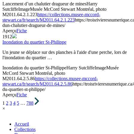
Lancement d’un chalutier dragueur de mines
Harry
Sutcliffe
Image
Musée McCord Stewart Montréal, photo
M2011.64.2.1.223
https://collections.musee-mccord-
stewart.ca/fr/search/M2011.64.2.1.223
https://troisrivieresnumerique
dun-chalutier-dragueur-de-mines/
Aperçu
Fiche
1912
Inondation du quartier St-Philippe
Un jeune se déplace sur des planches à l'aide d'une perche, lors de
l'inondation du quartier …
Inondation du quartier St-Philippe
Harry Sutcliffe
Image
Musée
McCord Stewart Montréal, photo
M2011.64.2.5.86
https://collections.musee-mccord-
stewart.ca/fr/search/M2011.64.2.5.86
https://troisrivieresnumerique.c
du-quartier-st-philippe/
Aperçu
Fiche
1
2
3
4
5
…
788
×
Accueil
Collections