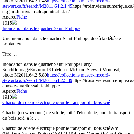
photo M2011.64.2.1.45
https://collections.musee-mccord-
stewart.ca/fr/search/M2011.64.2.1.45
https://troisrivieresnumerique.c
et-gare-ferroviaire-de-pointe-du-lac/
Aperçu
Fiche
1915
Inondation dans le quartier Saint-Philippe
Une inondation dans le quartier Saint-Philippe due à la débâcle
printanière.
Titre …
Inondation dans le quartier Saint-Philippe
Harry
Sutcliffe
Image
Environ 1915
Musée McCord Stewart Montréal,
photo M2011.64.2.5.89
https://collections.musee-mccord-
stewart.ca/fr/search/M2011.64.2.5.89
https://troisrivieresnumerique.c
dans-le-quartier-saint-philippe/
Aperçu
Fiche
1910
Chariot de scierie électrique pour le transport du bois scié
Chariot (ou wagonnet) de scierie, mû à l'électricité, pour le transport
du bois scié, à la …
Chariot de scierie électrique pour le transport du bois scié
Wm
(William) Notnam & Son (1882-1919)
Image
Musée McCord Stewart