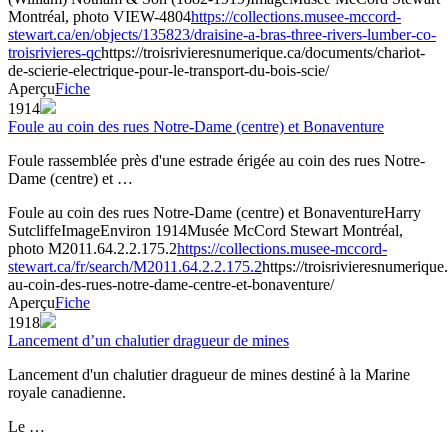
Montréal, photo VIEW-4804
https://collections.musee-mccord-
stewart.ca/en/objects/135823/draisine-a-bras-three-rivers-lumber-co-
troisrivieres-qc
https://troisrivieresnumerique.ca/documents/chariot-
de-scierie-electrique-pour-le-transport-du-bois-scie/
Aperçu
Fiche
1914
Foule au coin des rues Notre-Dame (centre) et Bonaventure
Foule rassemblée près d'une estrade érigée au coin des rues Notre-
Dame (centre) et …
Foule au coin des rues Notre-Dame (centre) et Bonaventure
Harry
Sutcliffe
Image
Environ 1914
Musée McCord Stewart Montréal,
photo M2011.64.2.2.175.2
https://collections.musee-mccord-
stewart.ca/fr/search/M2011.64.2.2.175.2
https://troisrivieresnumeriqu
au-coin-des-rues-notre-dame-centre-et-bonaventure/
Aperçu
Fiche
1918
Lancement d’un chalutier dragueur de mines
Lancement d'un chalutier dragueur de mines destiné à la Marine
royale canadienne.
Le …