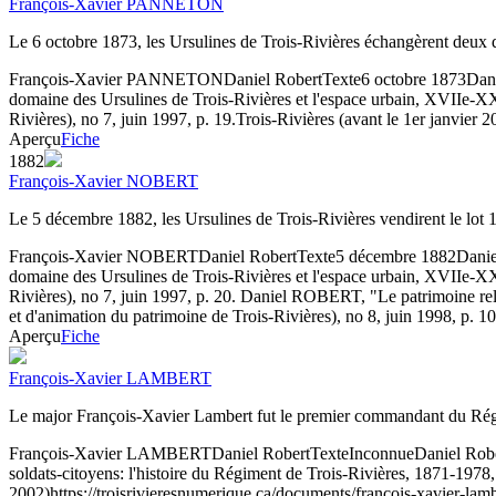
François-Xavier PANNETON
Le 6 octobre 1873, les Ursulines de Trois-Rivières échangèrent deux d
François-Xavier PANNETON
Daniel Robert
Texte
6 octobre 1873
Dani
domaine des Ursulines de Trois-Rivières et l'espace urbain, XVIIe-XXe 
Rivières), no 7, juin 1997, p. 19.
Trois-Rivières (avant le 1er janvier 2
Aperçu
Fiche
1882
François-Xavier NOBERT
Le 5 décembre 1882, les Ursulines de Trois-Rivières vendirent le lot
François-Xavier NOBERT
Daniel Robert
Texte
5 décembre 1882
Danie
domaine des Ursulines de Trois-Rivières et l'espace urbain, XVIIe-XXe 
Rivières), no 7, juin 1997, p. 20. Daniel ROBERT, "Le patrimoine relig
et d'animation du patrimoine de Trois-Rivières), no 8, juin 1998, p. 10
Aperçu
Fiche
François-Xavier LAMBERT
Le major François-Xavier Lambert fut le premier commandant du Rég
François-Xavier LAMBERT
Daniel Robert
Texte
Inconnue
Daniel Robe
soldats-citoyens: l'histoire du Régiment de Trois-Rivières, 1871-1978
2002)
https://troisrivieresnumerique.ca/documents/francois-xavier-lamb