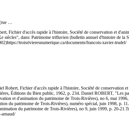
 (rue …
ert, Fichier d'accès rapide à l'histoire, Société de conservation et d'
siècles", dans: Patrimoine trifluvien (bulletin annuel d'histoire de la 
002)
https://troisrivieresnumerique.ca/documents/francois-xavier-trudel/
el Robert, Fichier d'accès rapide à l'histoire, Société de conservati
res, Éditions du Bien public, 1962, p. 234. Daniel ROBERT, "Les parcs
nservation et d'animation du patrimoine de Trois-Rivières), no 6, mai 1
imation du patrimoine de Trois-Rivières), numéro spécial, juin 1998, p.
d'animation du patrimoine de Trois-Rivières), no 9, juin 1999, p. 20-21.
T
t-arnaud/