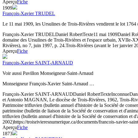
Aperçu
Fiche
1909
François-Xavier TRUDEL
Le 11 mai 1909, les Ursulines de Trois-Rivières vendirent le lot 1764
François-Xavier TRUDEL
Daniel Robert
Texte
11 mai 1909
Daniel Rob
domaine des Ursulines de Trois-Rivières et l'espace urbain, XVIIe-XXe 
Rivières), no 7, juin 1997, p. 24.
Trois-Rivières (avant le 1er janvier 2
Aperçu
Fiche
François-Xavier SAINT-ARNAUD
Voir aussi Pavillon Monseigneur-Saint-Arnaud
Monseigneur François-Xavier Saint-Arnaud …
François-Xavier SAINT-ARNAUD
Daniel Robert
Texte
Inconnue
Dani
et Antonio MAGNAN, Le diocèse de Trois-Rivières, 1962, Trois-Riviè
Patrimoine trifluvien (bulletin annuel d'histoire de la Société de co
patrimoine (bulletin de liaison de la Société de conservation et d'an
trifluvien (bulletin annuel d'histoire de la Société de conservation et 
2002)
https://troisrivieresnumerique.ca/documents/francois-xavier-sain
Aperçu
Fiche
1873