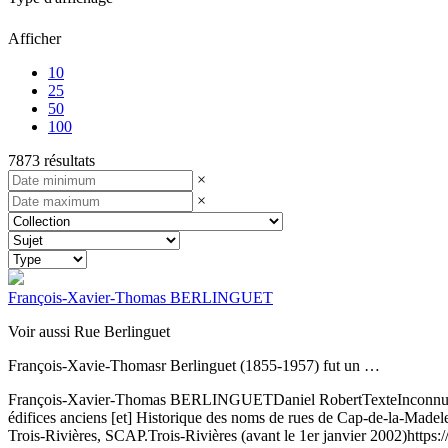
Afficher
10
25
50
100
7873 résultats
×
×
François-Xavier-Thomas BERLINGUET
Voir aussi Rue Berlinguet
François-Xavie-Thomasr Berlinguet (1855-1957) fut un …
François-Xavier-Thomas BERLINGUET
Daniel Robert
Texte
Inconn
édifices anciens [et] Historique des noms de rues de Cap-de-la-Mad
Trois-Rivières, SCAP.
Trois-Rivières (avant le 1er janvier 2002)
https: