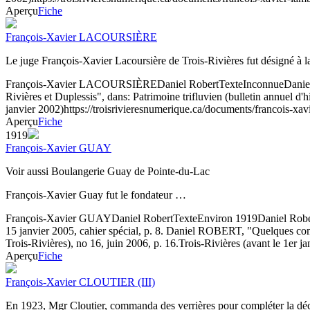
Aperçu
Fiche
François-Xavier LACOURSIÈRE
Le juge François-Xavier Lacoursière de Trois-Rivières fut désigné à l
François-Xavier LACOURSIÈRE
Daniel Robert
Texte
Inconnue
Daniel
Rivières et Duplessis", dans: Patrimoine trifluvien (bulletin annuel d'h
janvier 2002)
https://troisrivieresnumerique.ca/documents/francois-xavi
Aperçu
Fiche
1919
François-Xavier GUAY
Voir aussi Boulangerie Guay de Pointe-du-Lac
François-Xavier Guay fut le fondateur …
François-Xavier GUAY
Daniel Robert
Texte
Environ 1919
Daniel Rober
15 janvier 2005, cahier spécial, p. 8. Daniel ROBERT, "Quelques comme
Trois-Rivières), no 16, juin 2006, p. 16.
Trois-Rivières (avant le 1er j
Aperçu
Fiche
François-Xavier CLOUTIER (III)
En 1923, Mgr Cloutier, commanda des verrières pour compléter la déc