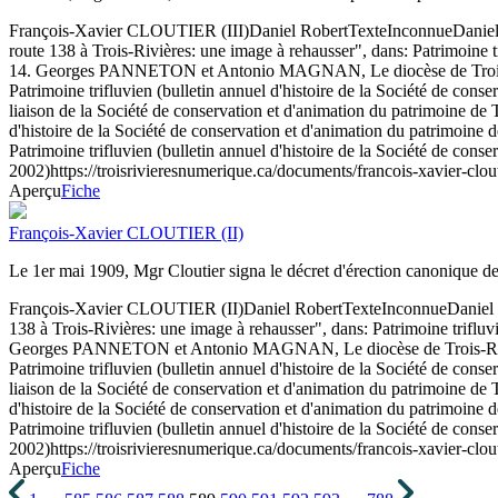
François-Xavier CLOUTIER (III)
Daniel Robert
Texte
Inconnue
Daniel
route 138 à Trois-Rivières: une image à rehausser", dans: Patrimoine t
14. Georges PANNETON et Antonio MAGNAN, Le diocèse de Trois-Riviè
Patrimoine trifluvien (bulletin annuel d'histoire de la Société de con
liaison de la Société de conservation et d'animation du patrimoine de 
d'histoire de la Société de conservation et d'animation du patrimoine
Patrimoine trifluvien (bulletin annuel d'histoire de la Société de conse
2002)
https://troisrivieresnumerique.ca/documents/francois-xavier-clouti
Aperçu
Fiche
François-Xavier CLOUTIER (II)
Le 1er mai 1909, Mgr Cloutier signa le décret d'érection canonique d
François-Xavier CLOUTIER (II)
Daniel Robert
Texte
Inconnue
Daniel 
138 à Trois-Rivières: une image à rehausser", dans: Patrimoine trifluv
Georges PANNETON et Antonio MAGNAN, Le diocèse de Trois-Rivières
Patrimoine trifluvien (bulletin annuel d'histoire de la Société de con
liaison de la Société de conservation et d'animation du patrimoine de 
d'histoire de la Société de conservation et d'animation du patrimoine
Patrimoine trifluvien (bulletin annuel d'histoire de la Société de conse
2002)
https://troisrivieresnumerique.ca/documents/francois-xavier-clouti
Aperçu
Fiche