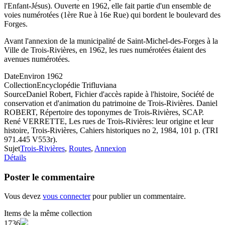
l'Enfant-Jésus). Ouverte en 1962, elle fait partie d'un ensemble de
voies numérotées (1ère Rue à 16e Rue) qui bordent le boulevard des
Forges.
Avant l'annexion de la municipalité de Saint-Michel-des-Forges à la
Ville de Trois-Rivières, en 1962, les rues numérotées étaient des
avenues numérotées.
Date
Environ 1962
Collection
Encyclopédie Trifluviana
Source
Daniel Robert, Fichier d'accès rapide à l'histoire, Société de
conservation et d'animation du patrimoine de Trois-Rivières. Daniel
ROBERT, Répertoire des toponymes de Trois-Rivières, SCAP.
René VERRETTE, Les rues de Trois-Rivières: leur origine et leur
histoire, Trois-Rivières, Cahiers historiques no 2, 1984, 101 p. (TRI
971.445 V553r).
Sujet
Trois-Rivières
,
Routes
,
Annexion
Détails
Poster le commentaire
Vous devez
vous connecter
pour publier un commentaire.
Items de la même collection
1736