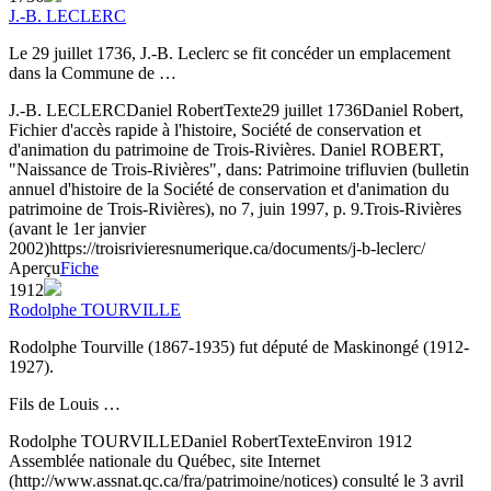
J.-B. LECLERC
Le 29 juillet 1736, J.-B. Leclerc se fit concéder un emplacement
dans la Commune de …
J.-B. LECLERC
Daniel Robert
Texte
29 juillet 1736
Daniel Robert,
Fichier d'accès rapide à l'histoire, Société de conservation et
d'animation du patrimoine de Trois-Rivières. Daniel ROBERT,
"Naissance de Trois-Rivières", dans: Patrimoine trifluvien (bulletin
annuel d'histoire de la Société de conservation et d'animation du
patrimoine de Trois-Rivières), no 7, juin 1997, p. 9.
Trois-Rivières
(avant le 1er janvier
2002)
https://troisrivieresnumerique.ca/documents/j-b-leclerc/
Aperçu
Fiche
1912
Rodolphe TOURVILLE
Rodolphe Tourville (1867-1935) fut député de Maskinongé (1912-
1927).
Fils de Louis …
Rodolphe TOURVILLE
Daniel Robert
Texte
Environ 1912
Assemblée nationale du Québec, site Internet
(http://www.assnat.qc.ca/fra/patrimoine/notices) consulté le 3 avril