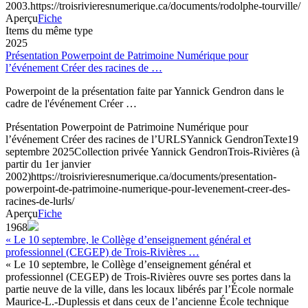
2003.
https://troisrivieresnumerique.ca/documents/rodolphe-tourville/
Aperçu
Fiche
Items du même type
2025
Présentation Powerpoint de Patrimoine Numérique pour
l’événement Créer des racines de …
Powerpoint de la présentation faite par Yannick Gendron dans le
cadre de l'événement Créer …
Présentation Powerpoint de Patrimoine Numérique pour
l’événement Créer des racines de l’URLS
Yannick Gendron
Texte
19
septembre 2025
Collection privée Yannick Gendron
Trois-Rivières (à
partir du 1er janvier
2002)
https://troisrivieresnumerique.ca/documents/presentation-
powerpoint-de-patrimoine-numerique-pour-levenement-creer-des-
racines-de-lurls/
Aperçu
Fiche
1968
« Le 10 septembre, le Collège d’enseignement général et
professionnel (CEGEP) de Trois-Rivières …
« Le 10 septembre, le Collège d’enseignement général et
professionnel (CEGEP) de Trois-Rivières ouvre ses portes dans la
partie neuve de la ville, dans les locaux libérés par l’École normale
Maurice-L.-Duplessis et dans ceux de l’ancienne École technique