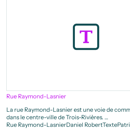
Rue Raymond-Lasnier
La rue Raymond-Lasnier est une voie de com
dans le centre-ville de Trois-Rivières. …
Rue Raymond-Lasnier
Daniel Robert
Texte
Patr