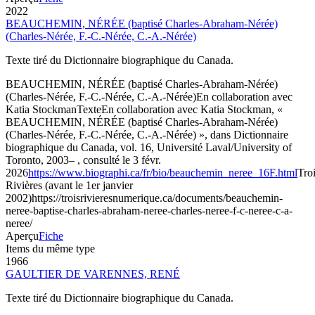
2022
BEAUCHEMIN, NÉRÉE (baptisé Charles-Abraham-Nérée)
(Charles-Nérée, F.-C.-Nérée, C.-A.-Nérée)
Texte tiré du Dictionnaire biographique du Canada.
BEAUCHEMIN, NÉRÉE (baptisé Charles-Abraham-Nérée)
(Charles-Nérée, F.-C.-Nérée, C.-A.-Nérée)
En collaboration avec
Katia Stockman
Texte
En collaboration avec Katia Stockman, «
BEAUCHEMIN, NÉRÉE (baptisé Charles-Abraham-Nérée)
(Charles-Nérée, F.-C.-Nérée, C.-A.-Nérée) », dans Dictionnaire
biographique du Canada, vol. 16, Université Laval/University of
Toronto, 2003– , consulté le 3 févr.
2026
https://www.biographi.ca/fr/bio/beauchemin_neree_16F.html
Troi
Rivières (avant le 1er janvier
2002)
https://troisrivieresnumerique.ca/documents/beauchemin-
neree-baptise-charles-abraham-neree-charles-neree-f-c-neree-c-a-
neree/
Aperçu
Fiche
Items du même type
1966
GAULTIER DE VARENNES, RENÉ
Texte tiré du Dictionnaire biographique du Canada.