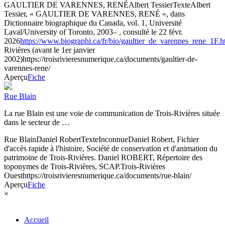
GAULTIER DE VARENNES, RENÉ
Albert Tessier
Texte
Albert
Tessier, « GAULTIER DE VARENNES, RENÉ », dans
Dictionnaire biographique du Canada, vol. 1, Université
Laval/University of Toronto, 2003– , consulté le 22 févr.
2026
https://www.biographi.ca/fr/bio/gaultier_de_varennes_rene_1F.h
Rivières (avant le 1er janvier
2002)
https://troisrivieresnumerique.ca/documents/gaultier-de-
varennes-rene/
Aperçu
Fiche
Rue Blain
La rue Blain est une voie de communication de Trois-Rivières située
dans le secteur de …
Rue Blain
Daniel Robert
Texte
Inconnue
Daniel Robert, Fichier
d'accès rapide à l'histoire, Société de conservation et d'animation du
patrimoine de Trois-Rivières. Daniel ROBERT, Répertoire des
toponymes de Trois-Rivières, SCAP.
Trois-Rivières
Ouest
https://troisrivieresnumerique.ca/documents/rue-blain/
Aperçu
Fiche
×
Accueil