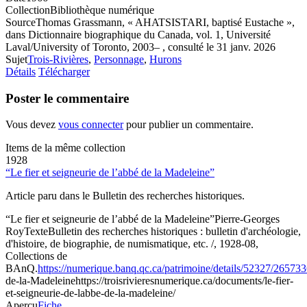
Collection
Bibliothèque numérique
Source
Thomas Grassmann, « AHATSISTARI, baptisé Eustache »,
dans Dictionnaire biographique du Canada, vol. 1, Université
Laval/University of Toronto, 2003– , consulté le 31 janv. 2026
Sujet
Trois-Rivières
,
Personnage
,
Hurons
Détails
Télécharger
Poster le commentaire
Vous devez
vous connecter
pour publier un commentaire.
Items de la même collection
1928
“Le fier et seigneurie de l’abbé de la Madeleine”
Article paru dans le Bulletin des recherches historiques.
“Le fier et seigneurie de l’abbé de la Madeleine”
Pierre-Georges
Roy
Texte
Bulletin des recherches historiques : bulletin d'archéologie,
d'histoire, de biographie, de numismatique, etc. /, 1928-08,
Collections de
BAnQ.
https://numerique.banq.qc.ca/patrimoine/details/52327/26573
de-la-Madeleine
https://troisrivieresnumerique.ca/documents/le-fier-
et-seigneurie-de-labbe-de-la-madeleine/
Aperçu
Fiche