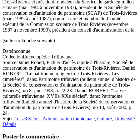
Trois-Rivières et président fondateur du Service de garde en milieu
scolaire (mai 1984 à novembre 1987), président de la Société de
conservation et d'animation du patrimoine (SCAP) de Trois-Rivières
(mars 1985 à août 1987), commissaire et membre du Comité
exécutif de la Commission scolaire de Trois-Rivières (novembre
1987 à novembre 1990), président du conseil d'administration de la
(suite sur la fiche suivante)
Date
Inconnue
Collection
Encyclopédie Trifluviana
Source
Daniel Robert, Fichier d'accès rapide à l'histoire, Société de
conservation et d'animation du patrimoine de Trois-Rivières. Daniel
ROBERT, "Le patrimoine religieux de Trois-Rivières - Les
cimetières", dans: Patrimoine trifluvien (bulletin annuel d'histoire de
la Société de conservation et d'animation du patrimoine de Trois-
Rivières), no 8, juin 1998, p. 22-23. Daniel ROBERT, "La vie
culturelle trifluvienne, XVIIe-XXe siècles", dans: Patrimoine
trifluvien (bulletin annuel d'histoire de la Société de conservation et
d'animation du patrimoine de Trois-Rivières), no 10, août 2000, p.
24.
Sujet
Trois-Rivières
,
Administration municipale
,
Culture
,
Université
Détails
Poster le commentaire