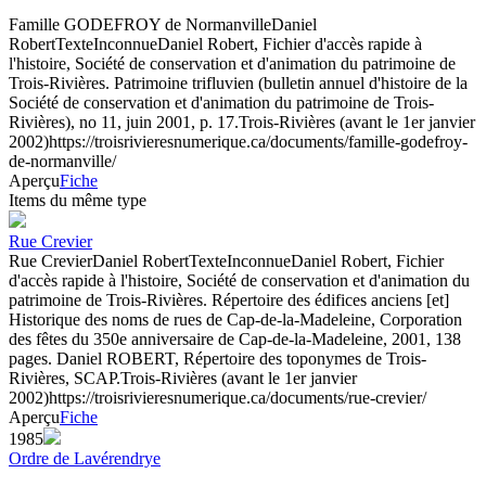
Famille GODEFROY de Normanville
Daniel
Robert
Texte
Inconnue
Daniel Robert, Fichier d'accès rapide à
l'histoire, Société de conservation et d'animation du patrimoine de
Trois-Rivières. Patrimoine trifluvien (bulletin annuel d'histoire de la
Société de conservation et d'animation du patrimoine de Trois-
Rivières), no 11, juin 2001, p. 17.
Trois-Rivières (avant le 1er janvier
2002)
https://troisrivieresnumerique.ca/documents/famille-godefroy-
de-normanville/
Aperçu
Fiche
Items du même type
Rue Crevier
Rue Crevier
Daniel Robert
Texte
Inconnue
Daniel Robert, Fichier
d'accès rapide à l'histoire, Société de conservation et d'animation du
patrimoine de Trois-Rivières. Répertoire des édifices anciens [et]
Historique des noms de rues de Cap-de-la-Madeleine, Corporation
des fêtes du 350e anniversaire de Cap-de-la-Madeleine, 2001, 138
pages. Daniel ROBERT, Répertoire des toponymes de Trois-
Rivières, SCAP.
Trois-Rivières (avant le 1er janvier
2002)
https://troisrivieresnumerique.ca/documents/rue-crevier/
Aperçu
Fiche
1985
Ordre de Lavérendrye