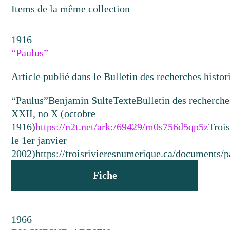
Items de la même collection
1916
“Paulus”
Article publié dans le Bulletin des recherches histor
“Paulus”
Benjamin Sulte
Texte
Bulletin des recherche
XXII, no X (octobre
1916)
https://n2t.net/ark:/69429/m0s756d5qp5z
Trois
le 1er janvier
2002)
https://troisrivieresnumerique.ca/documents/p
Fiche
1966