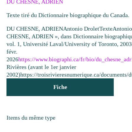
DU CHESNE, ADRIEN
Texte tiré du Dictionnaire biographique du Canada.
DU CHESNE, ADRIEN
Antonio Drolet
Texte
Antonio
CHESNE, ADRIEN », dans Dictionnaire biographiq
vol. 1, Université Laval/University of Toronto, 2003
févr.
2026
https://www.biographi.ca/fr/bio/du_chesne_ad
Rivières (avant le 1er janvier
2002)
https://troisrivieresnumerique.ca/documents/d
Fiche
Items du même type