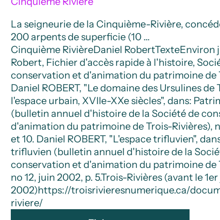
Cinquième Rivière
La seigneurie de la Cinquième-Rivière, concéd
200 arpents de superficie (10 …
Cinquième Rivière
Daniel Robert
Texte
Environ 
Robert, Fichier d'accès rapide à l'histoire, Soci
conservation et d'animation du patrimoine de T
Daniel ROBERT, "Le domaine des Ursulines de T
l'espace urbain, XVIIe-XXe siècles", dans: Patri
(bulletin annuel d'histoire de la Société de co
d'animation du patrimoine de Trois-Rivières), no 
et 10. Daniel ROBERT, "L'espace trifluvien", dan
trifluvien (bulletin annuel d'histoire de la Soci
conservation et d'animation du patrimoine de T
no 12, juin 2002, p. 5.
Trois-Rivières (avant le 1er
2002)
https://troisrivieresnumerique.ca/doc
riviere/