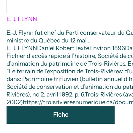
E. J. FLYNN
E.-J. Flynn fut chef du Parti conservateur du 
ministre du Québec du 12 mai …
E. J. FLYNN
Daniel Robert
Texte
Environ 1896
Da
Fichier d'accès rapide à l'histoire, Société de 
d'animation du patrimoine de Trois-Rivières. E
"Le terrain de l'exposition de Trois-Rivières: d'u
dans: Patrimoine trifluvien (bulletin annuel d'hi
Société de conservation et d'animation du pat
Rivières), no 2, avril 1992, p. 6.
Trois-Rivières (ava
2002)
https://troisrivieresnumerique.ca/docum
Fiche