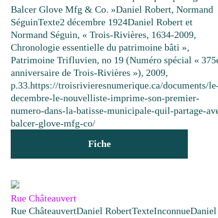
Balcer Glove Mfg & Co. »
Daniel Robert, Normand
Séguin
Texte
2 décembre 1924
Daniel Robert et
Normand Séguin, « Trois-Rivières, 1634-2009,
Chronologie essentielle du patrimoine bâti »,
Patrimoine Trifluvien, no 19 (Numéro spécial « 375
anniversaire de Trois-Rivières »), 2009,
p.33.
https://troisrivieresnumerique.ca/documents/le
decembre-le-nouvelliste-imprime-son-premier-
numero-dans-la-batisse-municipale-quil-partage-av
balcer-glove-mfg-co/
Fiche
Rue Châteauvert
Rue Châteauvert
Daniel Robert
Texte
Inconnue
Daniel