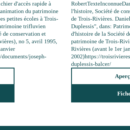
chier d'accès rapide à
Robert
Texte
Inconnue
Dan
 d'animation du patrimoine
l'histoire, Société de co
s petites écoles à Trois-
de Trois-Rivières. Dani
atrimoine trifluvien
Duplessis", dans: Patrimo
té de conservation et
d'histoire de la Société 
ières), no 5, avril 1995,
patrimoine de Trois-Riviè
janvier
Rivières (avant le 1er ja
ca/documents/joseph-
2002)
https://troisrivie
duplessis-balcer/
Aperç
Fich