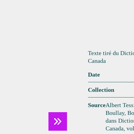
Texte tiré du Dict
Canada
Date
Collection
Source
Albert Tes
Boullay, B
dans Dictio
Canada, vol