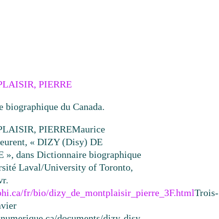
PLAISIR, PIERRE
re biographique du Canada.
PLAISIR, PIERRE
Maurice
eurent, « DIZY (Disy) DE
, dans Dictionnaire biographique
rsité Laval/University of Toronto,
vr.
hi.ca/fr/bio/dizy_de_montplaisir_pierre_3F.html
Trois-
nvier
resnumerique.ca/documents/dizy-disy-