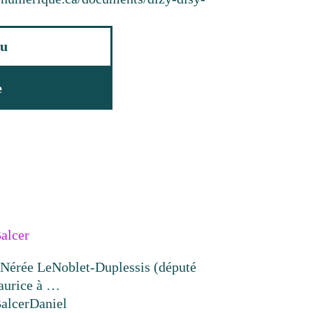
u
e
alcer
-Nérée LeNoblet-Duplessis (député
aurice à …
alcer
Daniel