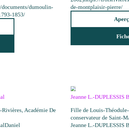
ca/documents/dumoulin-
de-montplaisir-pierre/
-1793-1853/
Aperç
Fich
al
Jeanne L.-DUPLESSIS B
is-Rivières, Académie De
Fille de Louis-Théodule
conservateur de Saint-M
al
Daniel
Jeanne L.-DUPLESSIS B