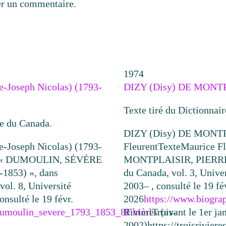
er un commentaire.
1974
Joseph Nicolas) (1793-
DIZY (Disy) DE MONT
Texte tiré du Dictionnai
ue du Canada.
DIZY (Disy) DE MONT
Joseph Nicolas) (1793-
Fleurent
Texte
Maurice Fl
e, « DUMOULIN, SÉVÈRE
MONTPLAISIR, PIERRE »
-1853) », dans
du Canada, vol. 3, Unive
vol. 8, Université
2003– , consulté le 19 fé
onsulté le 19 févr.
2026
https://www.biograp
o/dumoulin_severe_1793_1853_8F.html
Rivières (avant le 1er ja
Trois-
2002)
https://troisrivie