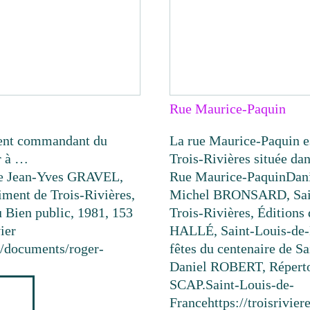
Rue Maurice-Paquin
ment commandant du
La rue Maurice-Paquin e
r à …
Trois-Rivières située da
e
Jean-Yves GRAVEL,
Rue Maurice-Paquin
Dan
giment de Trois-Rivières,
Michel BRONSARD, Sain
u Bien public, 1981, 153
Trois-Rivières, Éditions
ier
HALLÉ, Saint-Louis-de-F
ca/documents/roger-
fêtes du centenaire de S
Daniel ROBERT, Répertoi
SCAP.
Saint-Louis-de-
France
https://troisrivi