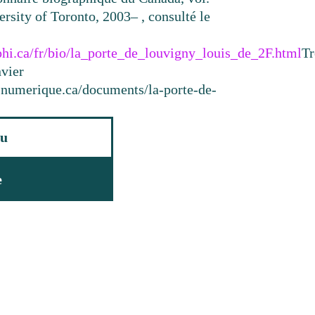
rsity of Toronto, 2003– , consulté le
phi.ca/fr/bio/la_porte_de_louvigny_louis_de_2F.html
Tr
nvier
resnumerique.ca/documents/la-porte-de-
u
e