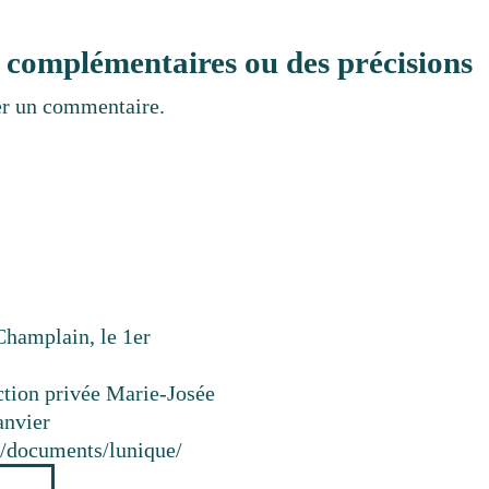
 complémentaires ou des précisions
er un commentaire.
Champlain, le 1er
ction privée Marie-Josée
anvier
ca/documents/lunique/