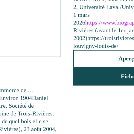
2, Université Laval/Unive
1 mars
2026
https://www.biogra
Rivières (avant le 1er ja
2002)
https://troisrivie
louvigny-louis-de/
Aperç
Fich
 commerce de …
Environ 1904
Daniel
ire, Société de
ine de Trois-Rivières.
de quel bois elle se
Rivières), 23 août 2004,