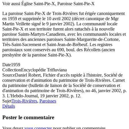
Voir aussi Église Saint-Pie-X, Paroisse Saint-Pie-X
La paroisse Saint-Pie-X de Trois-Rivières fut érigée canoniquement
en 1959 et supprimée le 10 avril 2002 (décret canonique de Mgr
Martin Veillette signé le 9 janvier 2002). La communauté locale
Saint-Pie-X et son territoire furent alors rattachés à la nouvelle
paroisse Saints-Martyrs-Canadiens, avec les communautés locales et
territoires des anciennes paroisses Sainte-Marguerite-de-Cortone,
Très-Saint-Sacrement et Saint-Jean-de-Brébeuf. Les registres
paroissiaux sont conservés au 690, boul. des Récollets (ancien
presbytère de la paroisse Saint-Pie-X).
Date
1959
Collection
Encyclopédie Trifluviana
Source
Daniel Robert, Fichier d'accès rapide à l'histoire, Société de
conservation et d'animation du patrimoine de Trois-Rivières. Carnet
du patrimoine (bulletin de liaison de la Société de conservation et
d'animation du patrimoine de Trois-Rivières), no 46, janvier 2002, p.
3. L'Hebdo-Journal, 19 janvier 2002, p. 12.
Sujet
Trois-Rivières
,
Paroisses
Détails
Poster le commentaire
Vous devez
vous connecter
pour publier un commentaire.