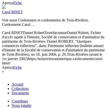
Aperçu
Fiche
Carol BINET
Voir aussi Cordonniers et cordonneries de Trois-Rivières,
Cordonnerie Carol …
Carol BINET
Daniel Robert
Texte
Inconnue
Daniel Robert, Fichier
d'accès rapide à l'histoire, Société de conservation et d'animation du
patrimoine de Trois-Rivières. Daniel ROBERT, "Quelques
commerces trifluviens", dans: Patrimoine trifluvien (bulletin annuel
d'histoire de la Société de conservation et d'animation du patrimoine
de Trois-Rivières), no 16, juin 2006, p. 20.
Trois-Rivières (avant le
1er janvier 2002)
https://troisrivieresnumerique.ca/documents/carol-
binet/
Aperçu
Fiche
×
Accueil
Collections
Documents
Contribuer
Nous joindre