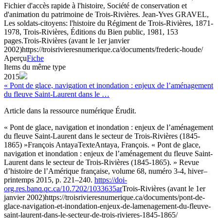
Fichier d'accès rapide à l'histoire, Société de conservation et
d'animation du patrimoine de Trois-Rivières. Jean-Yves GRAVEL,
Les soldats-citoyens: l'histoire du Régiment de Trois-Rivières, 1871-
1978, Trois-Rivières, Éditions du Bien public, 1981, 153
pages.
Trois-Rivières (avant le 1er janvier
2002)
https://troisrivieresnumerique.ca/documents/frederic-houde/
Aperçu
Fiche
Items du même type
2015
« Pont de glace, navigation et inondation : enjeux de l’aménagement
du fleuve Saint-Laurent dans le …
Article dans la ressource numérique Érudit.
« Pont de glace, navigation et inondation : enjeux de l’aménagement
du fleuve Saint-Laurent dans le secteur de Trois-Rivières (1845-
1865) »
François Antaya
Texte
Antaya, François. « Pont de glace,
navigation et inondation : enjeux de l’aménagement du fleuve Saint-
Laurent dans le secteur de Trois-Rivières (1845-1865). » Revue
d’histoire de l’Amérique française, volume 68, numéro 3-4, hiver–
printemps 2015, p. 221–240.
https://doi-
org.res.banq.qc.ca/10.7202/1033635ar
Trois-Rivières (avant le 1er
janvier 2002)
https://troisrivieresnumerique.ca/documents/pont-de-
glace-navigation-et-inondation-enjeux-de-lamenagement-du-fleuve-
saint-laurent-dans-le-secteur-de-trois-rivieres-1845-1865/