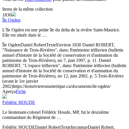
Items de la même collection
1830
Île Ogden
L'île Ogden est une petite île du delta de la rivière Saint-Maurice.
Elle est située dans le …
Île Ogden
Daniel Robert
Texte
Environ 1830
Daniel ROBERT,
"Naissance de Trois-Rivières", dans: Patrimoine trifluvien (bulletin
annuel d'histoire de la Société de conservation et d'animation du
patrimoine de Trois-Rivières), no 7, juin 1997, p. 11. Daniel
ROBERT, "L'espace trifluvien", dans: Patrimoine trifluvien (bulletin
annuel d'histoire de la Société de conservation et d'animation du
patrimoine de Trois-Rivières), no 12, juin 2002, p. 5.
Trois-Rivières
(avant le 1er janvier
2002)
https://troisrivieresnumerique.ca/documents/ile-ogden/
Aperçu
Fiche
Frédéric HOUDE
Le lieutenant-colonel Frédéric Houde, MP, fut le deuxième
commandant du Régiment de …
Frédéric HOUDE
Daniel Robert
Texte
Inconnue
Daniel Robert,