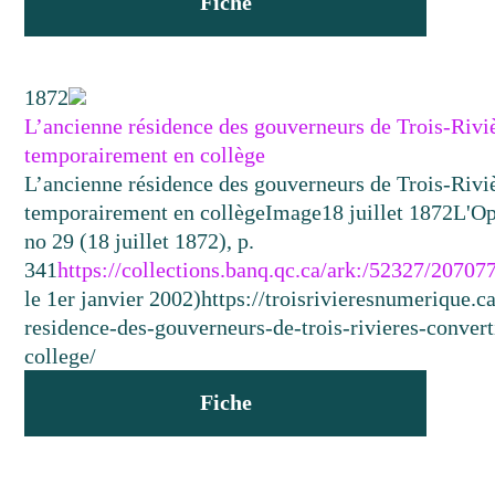
Fiche
1872
L’ancienne résidence des gouverneurs de Trois-Riviè
temporairement en collège
L’ancienne résidence des gouverneurs de Trois-Riviè
temporairement en collège
Image
18 juillet 1872
L'Op
no 29 (18 juillet 1872), p.
341
https://collections.banq.qc.ca/ark:/52327/20707
le 1er janvier 2002)
https://troisrivieresnumerique.
residence-des-gouverneurs-de-trois-rivieres-conver
college/
Fiche