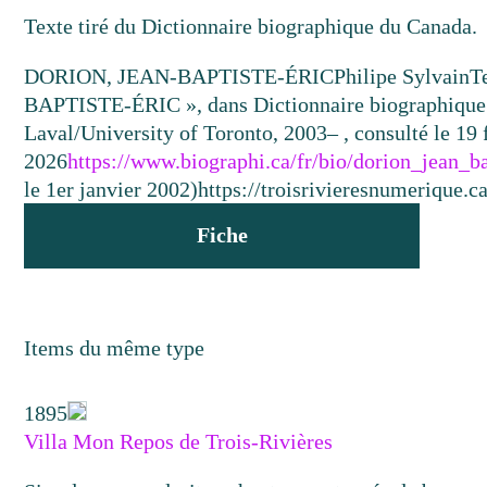
Texte tiré du Dictionnaire biographique du Canada.
DORION, JEAN-BAPTISTE-ÉRIC
Philipe Sylvain
T
BAPTISTE-ÉRIC », dans Dictionnaire biographique d
Laval/University of Toronto, 2003– , consulté le 19 
2026
https://www.biographi.ca/fr/bio/dorion_jean_b
le 1er janvier 2002)
https://troisrivieresnumerique.c
Fiche
Items du même type
1895
Villa Mon Repos de Trois-Rivières