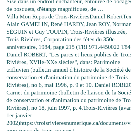
Sise dans un endroit enchanteur, entourée de bocage
de bosquets, d'étangs magnifiques, de …
Villa Mon Repos de Trois-Rivières
Daniel Robert
Tex
Alain GAMELIN, René HARDY, Jean ROY, Norma
SÉGUIN et Guy TOUPIN, Trois-Rivières illustrée,
Trois-Rivières, Corporation des fêtes du 350e
anniversaire, 1984, page 215 (TRI 971.4450022 T84
Daniel ROBERT, "Les parcs et lieux publics de Troi
Rivières, XVIIe-XXe siècles", dans: Patrimoine
trifluvien (bulletin annuel d'histoire de la Société de
conservation et d'animation du patrimoine de Trois-
Rivières), no 6, mai 1996, p. 9 et 10. Daniel ROBER
Carnet du patrimoine (bulletin de liaison de la Socié
de conservation et d'animation du patrimoine de Tro
Rivières), no 18, juin 1997, p. 4.
Trois-Rivières (avan
1er janvier
2002)
https://troisrivieresnumerique.ca/documents/vi
mon-repos-de-trois-rivieres/