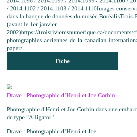
2014.1096 / 2014.1097 / 2014.1099 / 2014.1100 / 2
/ 2014.1102 / 2014.1103 / 2014.1110
Images conserv
dans la banque de données du musée Boréalis
Trois-
(avant le 1er janvier
2002)
https://troisrivieresnumerique.ca/documents/c
photographies-aeriennes-de-la-canadian-internation
paper/
Fiche
Drave : Photographie d’Henri et Joe Corbin
Photographie d'Henri et Joe Corbin dans une embarc
de type "Alligator".
Drave : Photographie d’Henri et Joe