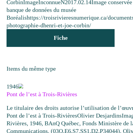
Corbin
Image
Inconnue
N2017.02.14
Image conservée 
banque de données du musée
Boréalis
https://troisrivieresnumerique.ca/document
photographie-dhenri-et-joe-corbin/
Fiche
Items du même type
1946
Pont de l’est à Trois-Rivières
Le titulaire des droits autorise l’utilisation de l’œu
Pont de l’est à Trois-Rivières
Olivier Desjardins
Ima
Rivières, 1946, BAnQ Québec, Fonds Ministère de la
Communications, (03Q,E6,S7,SS1,D2,P34044), Oliv