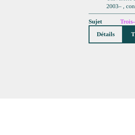
2003– , con
Sujet
Trois
Détails
T