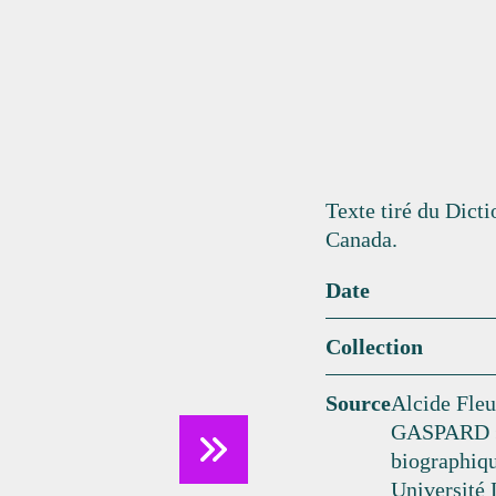
Texte tiré du Dict
Canada.
Date
Collection
Source
Alcide Fl
GASPARD »,
biographiqu
Université 