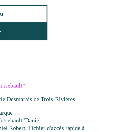
u
e
utsebault”
cle Desmarais de Trois-Rivières
marque …
utsebault”
Daniel
iel Robert, Fichier d'accès rapide à