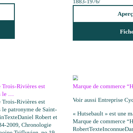
1883-1976/
Aperç
Fich
 Trois-Rivières est
Marque de commerce “H
s le …
Voir aussi Entreprise Cy
 Trois-Rivières est
 le patronyme de Saint-
« Hutsebault » est une 
in
Texte
Daniel Robert et
Marque de commerce “H
34-2009, Chronologie
Robert
Texte
Inconnue
Dan
moine Trifluvien, no 19