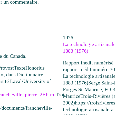
er un commentaire.
1976
La technologie artisanal
1883 (1976)
ue du Canada.
Rapport inédit numérisé
Provost
Texte
Honorius
rapport inédit numéro 
, dans Dictionnaire
La technologie artisanal
rsité Laval/University of
1883 (1976)
Serge Saint-
Forges St-Maurice, FO-
francheville_pierre_2F.html
Trois-
Maurice
Trois-Rivières (
2002)
https://troisrivie
a/documents/francheville-
technologie-artisanale-