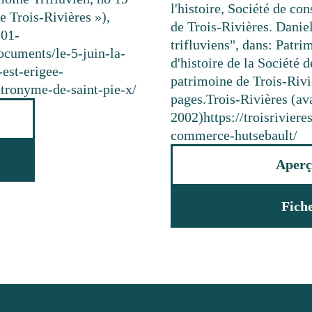
l'histoire, Société de co
e Trois-Rivières »),
de Trois-Rivières. Dani
-01-
trifluviens", dans: Patri
documents/le-5-juin-la-
d'histoire de la Société 
-est-erigee-
patrimoine de Trois-Riviè
tronyme-de-saint-pie-x/
pages.
Trois-Rivières (ava
2002)
https://troisrivie
commerce-hutsebault/
Aperç
Fich