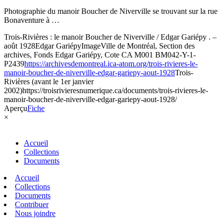
Photographie du manoir Boucher de Niverville se trouvant sur la rue
Bonaventure à …
Trois-Rivières : le manoir Boucher de Niverville / Edgar Gariépy . –
août 1928
Edgar Gariépy
Image
Ville de Montréal, Section des
archives, Fonds Edgar Gariépy, Cote CA M001 BM042-Y-1-
P2439
https://archivesdemontreal.ica-atom.org/trois-rivieres-le-
manoir-boucher-de-niverville-edgar-gariepy-aout-1928
Trois-
Rivières (avant le 1er janvier
2002)
https://troisrivieresnumerique.ca/documents/trois-rivieres-le-
manoir-boucher-de-niverville-edgar-gariepy-aout-1928/
Aperçu
Fiche
×
Accueil
Collections
Documents
Accueil
Collections
Documents
Contribuer
Nous joindre