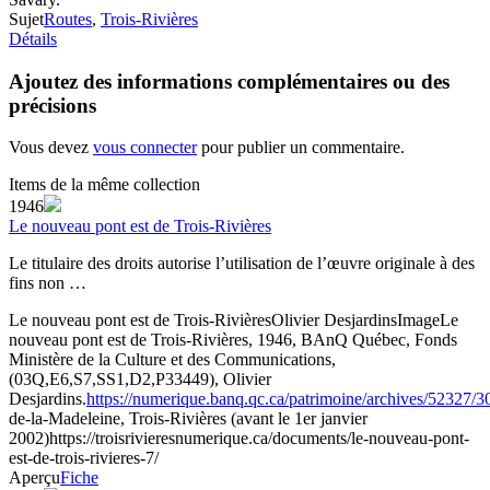
Sujet
Routes
,
Trois-Rivières
Détails
Ajoutez des informations complémentaires ou des
précisions
Vous devez
vous connecter
pour publier un commentaire.
Items de la même collection
1946
Le nouveau pont est de Trois-Rivières
Le titulaire des droits autorise l’utilisation de l’œuvre originale à des
fins non …
Le nouveau pont est de Trois-Rivières
Olivier Desjardins
Image
Le
nouveau pont est de Trois-Rivières, 1946, BAnQ Québec, Fonds
Ministère de la Culture et des Communications,
(03Q,E6,S7,SS1,D2,P33449), Olivier
Desjardins.
https://numerique.banq.qc.ca/patrimoine/archives/52327/
de-la-Madeleine, Trois-Rivières (avant le 1er janvier
2002)
https://troisrivieresnumerique.ca/documents/le-nouveau-pont-
est-de-trois-rivieres-7/
Aperçu
Fiche