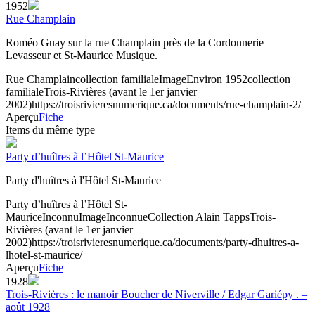
1952
Rue Champlain
Roméo Guay sur la rue Champlain près de la Cordonnerie
Levasseur et St-Maurice Musique.
Rue Champlain
collection familiale
Image
Environ 1952
collection
familiale
Trois-Rivières (avant le 1er janvier
2002)
https://troisrivieresnumerique.ca/documents/rue-champlain-2/
Aperçu
Fiche
Items du même type
Party d’huîtres à l’Hôtel St-Maurice
Party d'huîtres à l'Hôtel St-Maurice
Party d’huîtres à l’Hôtel St-
Maurice
Inconnu
Image
Inconnue
Collection Alain Tapps
Trois-
Rivières (avant le 1er janvier
2002)
https://troisrivieresnumerique.ca/documents/party-dhuitres-a-
lhotel-st-maurice/
Aperçu
Fiche
1928
Trois-Rivières : le manoir Boucher de Niverville / Edgar Gariépy . –
août 1928