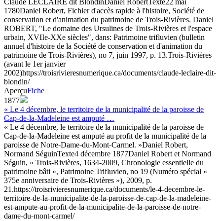
Claude LECLAIRE dit Blondin
Daniel Robert
Texte
22 mai
1780
Daniel Robert, Fichier d'accès rapide à l'histoire, Société de
conservation et d'animation du patrimoine de Trois-Rivières. Daniel
ROBERT, "Le domaine des Ursulines de Trois-Rivières et l'espace
urbain, XVIIe-XXe siècles", dans: Patrimoine trifluvien (bulletin
annuel d'histoire de la Société de conservation et d'animation du
patrimoine de Trois-Rivières), no 7, juin 1997, p. 13.
Trois-Rivières
(avant le 1er janvier
2002)
https://troisrivieresnumerique.ca/documents/claude-leclaire-dit-
blondin/
Aperçu
Fiche
1877
« Le 4 décembre, le territoire de la municipalité de la paroisse de
Cap-de-la-Madeleine est amputé …
« Le 4 décembre, le territoire de la municipalité de la paroisse de
Cap-de-la-Madeleine est amputé au profit de la municipalité de la
paroisse de Notre-Dame-du-Mont-Carmel. »
Daniel Robert,
Normand Séguin
Texte
4 décembre 1877
Daniel Robert et Normand
Séguin, « Trois-Rivières, 1634-2009, Chronologie essentielle du
patrimoine bâti », Patrimoine Trifluvien, no 19 (Numéro spécial «
375e anniversaire de Trois-Rivières »), 2009, p.
21.
https://troisrivieresnumerique.ca/documents/le-4-decembre-le-
territoire-de-la-municipalite-de-la-paroisse-de-cap-de-la-madeleine-
est-ampute-au-profit-de-la-municipalite-de-la-paroisse-de-notre-
dame-du-mont-carmel/