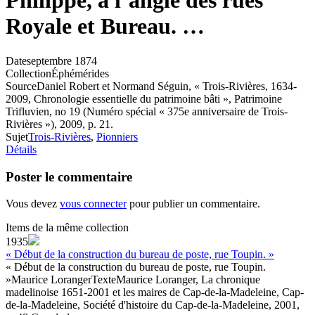
Philippe, à l’angle des rues
Royale et Bureau. …
Date
septembre 1874
Collection
Éphémérides
Source
Daniel Robert et Normand Séguin, « Trois-Rivières, 1634-
2009, Chronologie essentielle du patrimoine bâti », Patrimoine
Trifluvien, no 19 (Numéro spécial « 375e anniversaire de Trois-
Rivières »), 2009, p. 21.
Sujet
Trois-Rivières
,
Pionniers
Détails
Poster le commentaire
Vous devez
vous connecter
pour publier un commentaire.
Items de la même collection
1935
« Début de la construction du bureau de poste, rue Toupin. »
« Début de la construction du bureau de poste, rue Toupin.
»
Maurice Loranger
Texte
Maurice Loranger, La chronique
madelinoise 1651-2001 et les maires de Cap-de-la-Madeleine, Cap-
de-la-Madeleine, Société d'histoire du Cap-de-la-Madeleine, 2001,