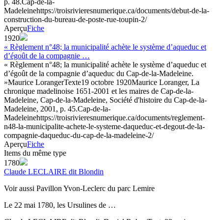
p. 48.
Cap-de-la-
Madeleine
https://troisrivieresnumerique.ca/documents/debut-de-la-
construction-du-bureau-de-poste-rue-toupin-2/
Aperçu
Fiche
1920
« Règlement n°48; la municipalité achète le système d’aqueduc et
d’égoût de la compagnie …
« Règlement n°48; la municipalité achète le système d’aqueduc et
d’égoût de la compagnie d’aqueduc du Cap-de-la-Madeleine.
»
Maurice Loranger
Texte
19 octobre 1920
Maurice Loranger, La
chronique madelinoise 1651-2001 et les maires de Cap-de-la-
Madeleine, Cap-de-la-Madeleine, Société d'histoire du Cap-de-la-
Madeleine, 2001, p. 45.
Cap-de-la-
Madeleine
https://troisrivieresnumerique.ca/documents/reglement-
n48-la-municipalite-achete-le-systeme-daqueduc-et-degout-de-la-
compagnie-daqueduc-du-cap-de-la-madeleine-2/
Aperçu
Fiche
Items du même type
1780
Claude LECLAIRE dit Blondin
Voir aussi Pavillon Yvon-Leclerc du parc Lemire
Le 22 mai 1780, les Ursulines de …