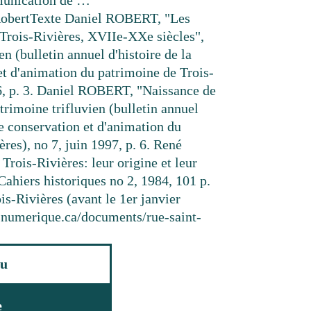
munication de …
obert
Texte
Daniel ROBERT, "Les
e Trois-Rivières, XVIIe-XXe siècles",
en (bulletin annuel d'histoire de la
et d'animation du patrimoine de Trois-
6, p. 3. Daniel ROBERT, "Naissance de
trimoine trifluvien (bulletin annuel
de conservation et d'animation du
res), no 7, juin 1997, p. 6. René
ois-Rivières: leur origine et leur
 Cahiers historiques no 2, 1984, 101 p.
is-Rivières (avant le 1er janvier
resnumerique.ca/documents/rue-saint-
u
e