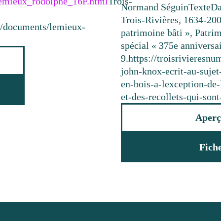
/lemieux_rodolphe_16F.html
Trois-
Normand Séguin
Texte
Da
Trois-Rivières, 1634-200
ca/documents/lemieux-
patrimoine bâti », Patri
spécial « 375e anniversai
9.
https://troisrivieresn
john-knox-ecrit-au-sujet
en-bois-a-lexception-de-
et-des-recollets-qui-son
Aperç
Fich