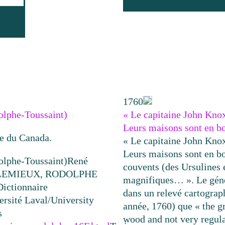
1760
phe-Toussaint)
« Le capitaine John Knox 
Leurs maisons sont en b
ue du Canada.
« Le capitaine John Knox 
Leurs maisons sont en boi
phe-Toussaint)
René
couvents (des Ursulines e
 « LEMIEUX, RODOLPHE
magnifiques… ». Le gén
Dictionnaire
dans un relevé cartogra
ersité Laval/University
année, 1760) que « the gr
s
wood and not very regula