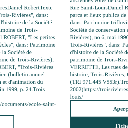
anciennes voies de com
res
Daniel Robert
Texte
Rue Saint-Louis
Daniel R
ois-Rivières", dans:
parcs et lieux publics d
d'histoire de la Société
dans: Patrimoine trifluvi
rimoine de Trois-
Société de conservation 
iel ROBERT, "Les petites
Rivières), no 6, mai 199
ècles", dans: Patrimoine
Trois-Rivières", dans: Pa
e la Société de
d'histoire de la Société 
ine de Trois-Rivières),
patrimoine de Trois-Riviè
ROBERT, "Trois-Rivières
VERRETTE, Les rues de Tr
ien (bulletin annuel
histoire, Trois-Rivières,
n et d'animation du
(TRI 971.445 V553r).
Tro
in 1999, p. 24.
Trois-
2002)
https://troisrivie
louis/
a/documents/ecole-saint-
Aperç
Fich