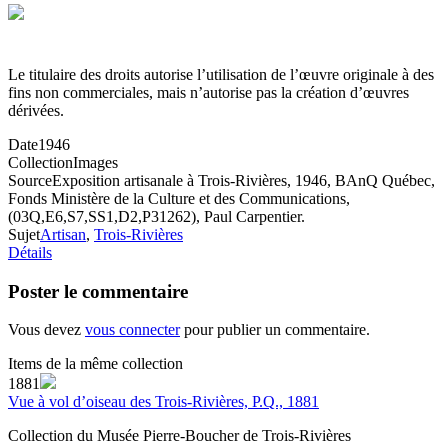
Le titulaire des droits autorise l’utilisation de l’œuvre originale à des
fins non commerciales, mais n’autorise pas la création d’œuvres
dérivées.
Date
1946
Collection
Images
Source
Exposition artisanale à Trois-Rivières, 1946, BAnQ Québec,
Fonds Ministère de la Culture et des Communications,
(03Q,E6,S7,SS1,D2,P31262), Paul Carpentier.
Sujet
Artisan
,
Trois-Rivières
Détails
Poster le commentaire
Vous devez
vous connecter
pour publier un commentaire.
Items de la même collection
1881
Vue à vol d’oiseau des Trois-Rivières, P.Q., 1881
Collection du Musée Pierre-Boucher de Trois-Rivières