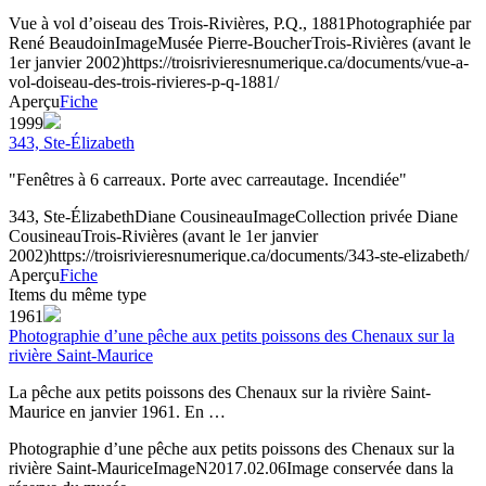
Vue à vol d’oiseau des Trois-Rivières, P.Q., 1881
Photographiée par
René Beaudoin
Image
Musée Pierre-Boucher
Trois-Rivières (avant le
1er janvier 2002)
https://troisrivieresnumerique.ca/documents/vue-a-
vol-doiseau-des-trois-rivieres-p-q-1881/
Aperçu
Fiche
1999
343, Ste-Élizabeth
"Fenêtres à 6 carreaux. Porte avec carreautage. Incendiée"
343, Ste-Élizabeth
Diane Cousineau
Image
Collection privée Diane
Cousineau
Trois-Rivières (avant le 1er janvier
2002)
https://troisrivieresnumerique.ca/documents/343-ste-elizabeth/
Aperçu
Fiche
Items du même type
1961
Photographie d’une pêche aux petits poissons des Chenaux sur la
rivière Saint-Maurice
La pêche aux petits poissons des Chenaux sur la rivière Saint-
Maurice en janvier 1961. En …
Photographie d’une pêche aux petits poissons des Chenaux sur la
rivière Saint-Maurice
Image
N2017.02.06
Image conservée dans la