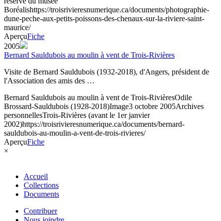
réserve du musée
Boréalis
https://troisrivieresnumerique.ca/documents/photographie-
dune-peche-aux-petits-poissons-des-chenaux-sur-la-riviere-saint-
maurice/
Aperçu
Fiche
2005
Bernard Sauldubois au moulin à vent de Trois-Rivières
Visite de Bernard Sauldubois (1932-2018), d'Angers, président de
l'Association des amis des …
Bernard Sauldubois au moulin à vent de Trois-Rivières
Odile
Brossard-Sauldubois (1928-2018)
Image
3 octobre 2005
Archives
personnelles
Trois-Rivières (avant le 1er janvier
2002)
https://troisrivieresnumerique.ca/documents/bernard-
sauldubois-au-moulin-a-vent-de-trois-rivieres/
Aperçu
Fiche
×
Accueil
Collections
Documents
Contribuer
Nous joindre