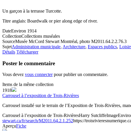
Un garçon à la terrasse Turcotte.
Titre anglais: Boardwalk or pier along edge of river.
Date
Environ 1914
Collection
Collections muséales
Source
Musée McCord Stewart Montréal, photo M2011.64.2.2.76.3
Sujet
Administration municipale
,
Architecture
,
Espaces publics
,
Loisir
Détails
Télécharger
Poster le commentaire
Vous devez
vous connecter
pour publier un commentaire.
Items de la même collection
1918
Carrousel à l’exposition de Trois-Rivières
Carrousel installé sur le terrain de l’Exposition de Trois‑Rivières, ma
Carrousel à l’exposition de Trois-Rivières
Harry Sutcliffe
Image
Enviro
stewart.ca/fr/search/M2011.64.2.1.252
https://troisrivieresnumerique.c
Aperçu
Fiche