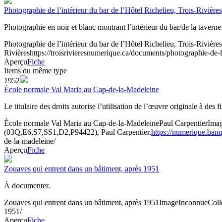
Photographie de l’intérieur du bar de l’Hôtel Richelieu, Trois-Rivière
Photographie en noir et blanc montrant l’intérieur du bar/de la tavern
Photographie de l’intérieur du bar de l’Hôtel Richelieu, Trois-Rivière
Rivières
https://troisrivieresnumerique.ca/documents/photographie-de-
Aperçu
Fiche
Items du même type
1952
École normale Val Maria au Cap-de-la-Madeleine
Le titulaire des droits autorise l’utilisation de l’œuvre originale à des
École normale Val Maria au Cap-de-la-Madeleine
Paul Carpentier
Ima
(03Q,E6,S7,SS1,D2,P94422), Paul Carpentier.
https://numerique.ban
de-la-madeleine/
Aperçu
Fiche
Zouaves qui entrent dans un bâtiment, après 1951
À documenter.
Zouaves qui entrent dans un bâtiment, après 1951
Image
Inconnue
Coll
1951/
Aperçu
Fiche