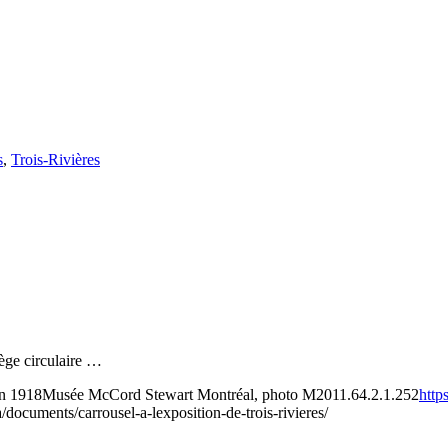
s
,
Trois-Rivières
nège circulaire …
n 1918
Musée McCord Stewart Montréal, photo M2011.64.2.1.252
http
a/documents/carrousel-a-lexposition-de-trois-rivieres/