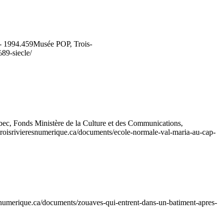
- 1994.459
Musée POP, Trois-
%89-siecle/
c, Fonds Ministère de la Culture et des Communications,
/troisrivieresnumerique.ca/documents/ecole-normale-val-maria-au-cap-
resnumerique.ca/documents/zouaves-qui-entrent-dans-un-batiment-apres-