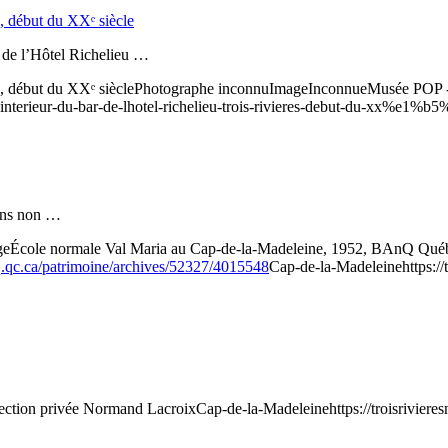
s, début du XXᵉ siècle
e de l’Hôtel Richelieu …
s, début du XXᵉ siècle
Photographe inconnu
Image
Inconnue
Musée POP 
linterieur-du-bar-de-lhotel-richelieu-trois-rivieres-debut-du-xx%e1%b5
 fins non …
ge
École normale Val Maria au Cap-de-la-Madeleine, 1952, BAnQ Québe
q.qc.ca/patrimoine/archives/52327/4015548
Cap-de-la-Madeleine
https:/
ection privée Normand Lacroix
Cap-de-la-Madeleine
https://troisrivie