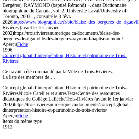
Bergères), RAYMOND (baptisé Rémond) », dans Dictionnaire
biographique du Canada, vol. 2, Université Laval/University of
Toronto, 2003– , consulté le 3 févr.
2026
https://www.biographi.ca/fr/bio/blaise_des_bergeres_de_rigauv
Rivières (avant le 1er janvier
2002)
https://troisrivieresnumerique.ca/documents/blaise-des-
bergeres-de-rigauville-des-bergeres-raymond-baptise-remond/
Aperçu
Fiche
1996
Concept global d’interprétation, Histoire et patrimoine de Trois-
Rivières
Ce travail a été commandé par la Ville de Trois-Rivières.
La liste des membres de …
Concept global d’interprétation, Histoire et patrimoine de Trois-
Rivières
Nicole Catellier et autres
Texte
Centre des ressources
didactiques du Collège Laflèche
Trois-Rivières (avant le 1er janvier
2002)
https://troisrivieresnumerique.ca/documents/concept-global-
dinterpretation-histoire-et-patrimoine-de-trois-rivieres/
Aperçu
Fiche
Items du même type
1912