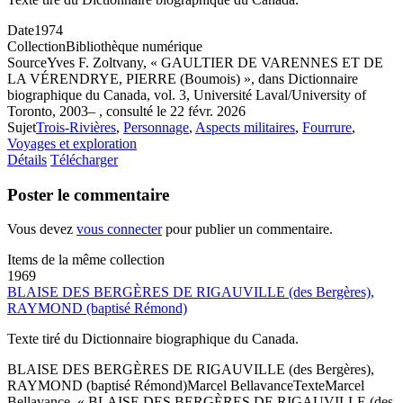
Date
1974
Collection
Bibliothèque numérique
Source
Yves F. Zoltvany, « GAULTIER DE VARENNES ET DE
LA VÉRENDRYE, PIERRE (Boumois) », dans Dictionnaire
biographique du Canada, vol. 3, Université Laval/University of
Toronto, 2003– , consulté le 22 févr. 2026
Sujet
Trois-Rivières
,
Personnage
,
Aspects militaires
,
Fourrure
,
Voyages et exploration
Détails
Télécharger
Poster le commentaire
Vous devez
vous connecter
pour publier un commentaire.
Items de la même collection
1969
BLAISE DES BERGÈRES DE RIGAUVILLE (des Bergères),
RAYMOND (baptisé Rémond)
Texte tiré du Dictionnaire biographique du Canada.
BLAISE DES BERGÈRES DE RIGAUVILLE (des Bergères),
RAYMOND (baptisé Rémond)
Marcel Bellavance
Texte
Marcel
Bellavance, « BLAISE DES BERGÈRES DE RIGAUVILLE (des