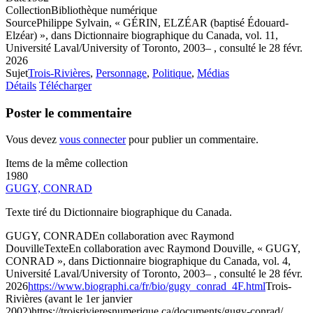
Collection
Bibliothèque numérique
Source
Philippe Sylvain, « GÉRIN, ELZÉAR (baptisé Édouard-
Elzéar) », dans Dictionnaire biographique du Canada, vol. 11,
Université Laval/University of Toronto, 2003– , consulté le 28 févr.
2026
Sujet
Trois-Rivières
,
Personnage
,
Politique
,
Médias
Détails
Télécharger
Poster le commentaire
Vous devez
vous connecter
pour publier un commentaire.
Items de la même collection
1980
GUGY, CONRAD
Texte tiré du Dictionnaire biographique du Canada.
GUGY, CONRAD
En collaboration avec Raymond
Douville
Texte
En collaboration avec Raymond Douville, « GUGY,
CONRAD », dans Dictionnaire biographique du Canada, vol. 4,
Université Laval/University of Toronto, 2003– , consulté le 28 févr.
2026
https://www.biographi.ca/fr/bio/gugy_conrad_4F.html
Trois-
Rivières (avant le 1er janvier
2002)
https://troisrivieresnumerique.ca/documents/gugy-conrad/