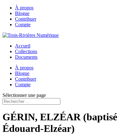
À propos
Blogue
Contribuer
Compte
Accueil
Collections
Documents
À propos
Blogue
Contribuer
Compte
Sélectionner une page
GÉRIN, ELZÉAR (baptisé
Édouard-Elzéar)