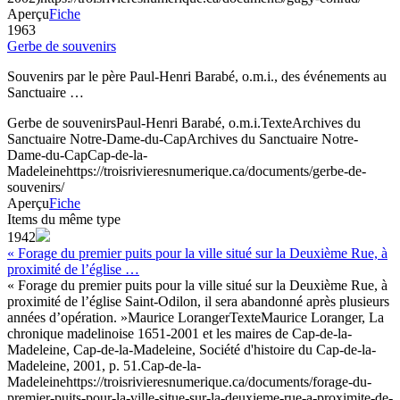
Aperçu
Fiche
1963
Gerbe de souvenirs
Souvenirs par le père Paul-Henri Barabé, o.m.i., des événements au
Sanctuaire …
Gerbe de souvenirs
Paul-Henri Barabé, o.m.i.
Texte
Archives du
Sanctuaire Notre-Dame-du-Cap
Archives du Sanctuaire Notre-
Dame-du-Cap
Cap-de-la-
Madeleine
https://troisrivieresnumerique.ca/documents/gerbe-de-
souvenirs/
Aperçu
Fiche
Items du même type
1942
« Forage du premier puits pour la ville situé sur la Deuxième Rue, à
proximité de l’église …
« Forage du premier puits pour la ville situé sur la Deuxième Rue, à
proximité de l’église Saint-Odilon, il sera abandonné après plusieurs
années d’opération. »
Maurice Loranger
Texte
Maurice Loranger, La
chronique madelinoise 1651-2001 et les maires de Cap-de-la-
Madeleine, Cap-de-la-Madeleine, Société d'histoire du Cap-de-la-
Madeleine, 2001, p. 51.
Cap-de-la-
Madeleine
https://troisrivieresnumerique.ca/documents/forage-du-
premier-puits-pour-la-ville-situe-sur-la-deuxieme-rue-a-proximite-de-