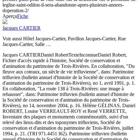
leglise-saint-odilon-il-sera-abandonne-apres-plusieurs-annees-
doperation-2/
Aperçu
Fiche
Jacques CARTIER
Voir aussi Hôtel Jacques-Cartier, Pavillon Jacques-Cartier, Rue
Jacques-Cartier, Salle …
Jacques CARTIER
Daniel Robert
Texte
Inconnue
Daniel Robert,
Fichier d'accès rapide à l'histoire, Société de conservation et
d'animation du patrimoine de Trois-Rivières. En collaboration, "Du
fleuve aux coteaux, un siècle de vie trifluvienne", dans: Patrimoine
trifluvien (bulletin annuel d'histoire de la Société de conservation et
d'animation du patrimoine de Trois-Rivières), no 1, avril 1991, p. 1.
En collaboration, "La route 138 à Trois-Rivières: une image à
rehausser", dans: Patrimoine trifluvien (bulletin annuel d'histoire de
la Société de conservation et d'animation du patrimoine de Trois-
Rivières), no 14, novembre 2004, p. 16. Hélène GÉLINAS, Daniel
ROBERT, Louise VERREAULT-ROY et René VERRETTE,
Inventaire des plaques et monuments commémoratifs, suivi d'un
relevé des lieux-dits et des toponymes trifluviens, Société de
conservation et d'animation du patrimoine de Trois-Rivières, juillet
1994, p. 21. (TRI 971.4451 I62). Patrimoine trifluvien (bulletin
annuel d'histoire de la Société de conservation et d'animation du