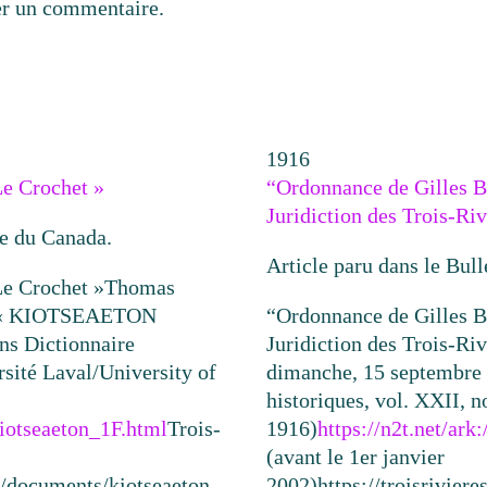
er un commentaire.
1916
e Crochet »
“Ordonnance de Gilles B
Juridiction des Trois-Ri
ue du Canada.
Article paru dans le Bull
e Crochet »
Thomas
 « KIOTSEAETON
“Ordonnance de Gilles B
ans Dictionnaire
Juridiction des Trois-Riv
rsité Laval/University of
dimanche, 15 septembre
historiques, vol. XXII, 
kiotseaeton_1F.html
Trois-
1916)
https://n2t.net/ar
(avant le 1er janvier
ca/documents/kiotseaeton-
2002)
https://troisrivie