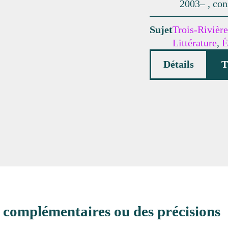
2003– , con
Sujet
Trois-Rivière
Littérature
,
É
Détails
T
 complémentaires ou des précisions