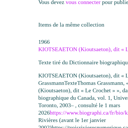
Vous devez
vous connecter
pour publi
Items de la même collection
1966
KIOTSEAETON (Kioutsaeton), dit « L
Texte tiré du Dictionnaire biographiq
KIOTSEAETON (Kioutsaeton), dit « L
Grassmann
Texte
Thomas Grassmann,
(Kioutsaeton), dit « Le Crochet » », d
biographique du Canada, vol. 1, Unive
Toronto, 2003– , consulté le 1 mars
2026
https://www.biographi.ca/fr/bio/
Rivières (avant le 1er janvier
2002)
https://troisrivieresnumerique.