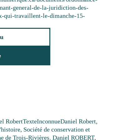
nant-general-de-la-juridiction-des-
ux-qui-travaillent-le-dimanche-15-
u
e
el Robert
Texte
Inconnue
Daniel Robert,
'histoire, Société de conservation et
ne de Trois-Rivières. Daniel ROBERT,