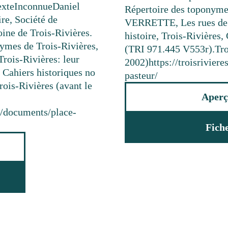
exte
Inconnue
Daniel
Répertoire des toponyme
ire, Société de
VERRETTE, Les rues de Tr
ine de Trois-Rivières.
histoire, Trois-Rivières,
ymes de Trois-Rivières,
(TRI 971.445 V553r).
Tro
ois-Rivières: leur
2002)
https://troisrivie
, Cahiers historiques no
pasteur/
rois-Rivières (avant le
Aperç
ca/documents/place-
Fich