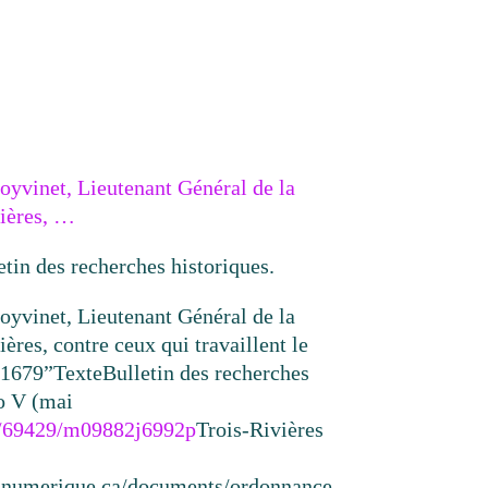
oyvinet, Lieutenant Général de la
vières, …
etin des recherches historiques.
oyvinet, Lieutenant Général de la
ières, contre ceux qui travaillent le
 1679”
Texte
Bulletin des recherches
no V (mai
k:/69429/m09882j6992p
Trois-Rivières
resnumerique.ca/documents/ordonnance-