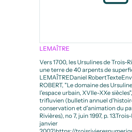
LEMAÎTRE
Vers 1700, les Ursulines de Trois-
une terre de 40 arpents de superfi
LEMAÎTRE
Daniel Robert
Texte
Env
ROBERT, "Le domaine des Ursulines
l'espace urbain, XVIIe-XXe siècles"
trifluvien (bulletin annuel d'histoi
conservation et d'animation du pa
Rivières), no 7, juin 1997, p. 13.
Trois-
janvier
2002)
https://troisrivieresnumer