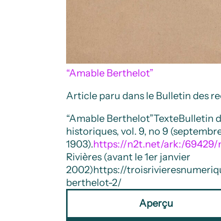
“Amable Berthelot”
Article paru dans le Bulletin des r
“Amable Berthelot”
Texte
Bulletin 
historiques, vol. 9, no 9 (septembr
1903).
https://n2t.net/ark:/6942
Rivières (avant le 1er janvier
2002)
https://troisrivieresnumer
berthelot-2/
Aperçu