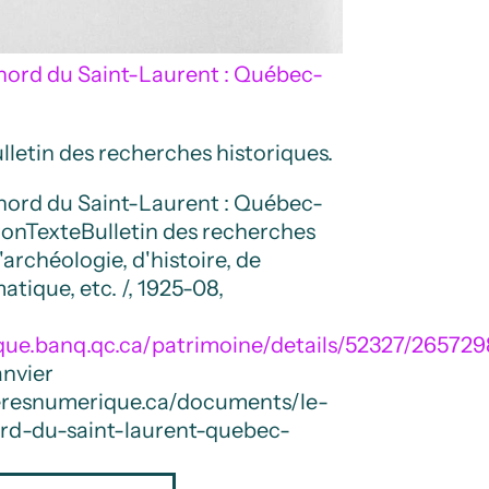
-nord du Saint-Laurent : Québec-
ulletin des recherches historiques.
-nord du Saint-Laurent : Québec-
ron
Texte
Bulletin des recherches
d'archéologie, d'histoire, de
tique, etc. /, 1925-08,
que.banq.qc.ca/patrimoine/details/52327/265729
anvier
vieresnumerique.ca/documents/le-
rd-du-saint-laurent-quebec-