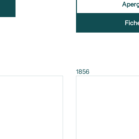
Aper
Fich
1856