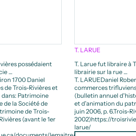
T. LARUE
Rivières possédaient
T. Larue fut libraire à 
cie …
librairie sur la rue …
iron 1700
Daniel
T. LARUE
Daniel Rober
 de Trois-Rivières et
commerces trifluviens"
, dans: Patrimoine
(bulletin annuel d'his
re de la Société de
et d'animation du patr
trimoine de Trois-
juin 2006, p. 6.
Trois-Ri
Rivières (avant le 1er
2002)
https://troisri
larue/
ique.ca/documents/lemaitre/