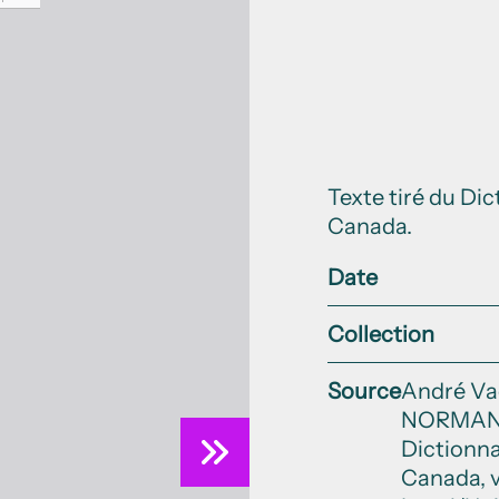
Texte tiré du Di
Canada.
Date
Collection
Source
André V
NORMANV
Dictionna
Canada, vo