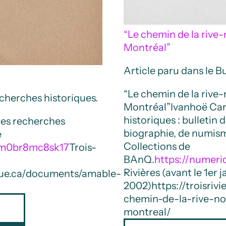
“Le chemin de la rive
Montréal”
Article paru dans le B
“Le chemin de la rive
echerches historiques.
Montréal”
Ivanhoë Ca
historiques : bulletin 
des recherches
biographie, de numisma
e
Collections de
9/m0br8mc8sk17
Trois-
BAnQ.
https://numeri
Rivières (avant le 1er j
ique.ca/documents/amable-
2002)
https://troisri
chemin-de-la-rive-no
montreal/