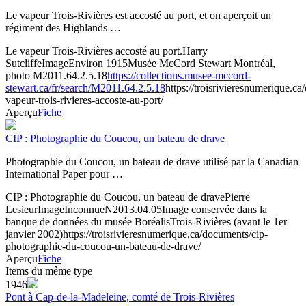
Le vapeur Trois-Rivières est accosté au port, et on aperçoit un
régiment des Highlands …
Le vapeur Trois-Rivières accosté au port.
Harry
Sutcliffe
Image
Environ 1915
Musée McCord Stewart Montréal,
photo M2011.64.2.5.18
https://collections.musee-mccord-
stewart.ca/fr/search/M2011.64.2.5.18
https://troisrivieresnumerique.ca
vapeur-trois-rivieres-accoste-au-port/
Aperçu
Fiche
CIP : Photographie du Coucou, un bateau de drave
Photographie du Coucou, un bateau de drave utilisé par la Canadian
International Paper pour …
CIP : Photographie du Coucou, un bateau de drave
Pierre
Lesieur
Image
Inconnue
N2013.04.05
Image conservée dans la
banque de données du musée Boréalis
Trois-Rivières (avant le 1er
janvier 2002)
https://troisrivieresnumerique.ca/documents/cip-
photographie-du-coucou-un-bateau-de-drave/
Aperçu
Fiche
Items du même type
1946
Pont à Cap-de-la-Madeleine, comté de Trois-Rivières