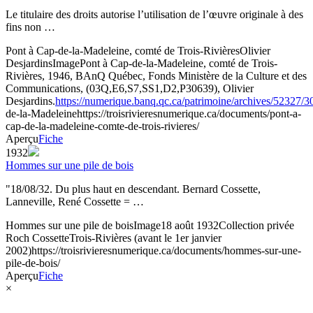
Le titulaire des droits autorise l’utilisation de l’œuvre originale à des
fins non …
Pont à Cap-de-la-Madeleine, comté de Trois-Rivières
Olivier
Desjardins
Image
Pont à Cap-de-la-Madeleine, comté de Trois-
Rivières, 1946, BAnQ Québec, Fonds Ministère de la Culture et des
Communications, (03Q,E6,S7,SS1,D2,P30639), Olivier
Desjardins.
https://numerique.banq.qc.ca/patrimoine/archives/52327/
de-la-Madeleine
https://troisrivieresnumerique.ca/documents/pont-a-
cap-de-la-madeleine-comte-de-trois-rivieres/
Aperçu
Fiche
1932
Hommes sur une pile de bois
"18/08/32. Du plus haut en descendant. Bernard Cossette,
Lanneville, René Cossette = …
Hommes sur une pile de bois
Image
18 août 1932
Collection privée
Roch Cossette
Trois-Rivières (avant le 1er janvier
2002)
https://troisrivieresnumerique.ca/documents/hommes-sur-une-
pile-de-bois/
Aperçu
Fiche
×