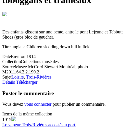
toboggans et traîneaux
Des enfants glissent sur une pente, entre le pont Lejeune et Tebbutt
Shoes (gros bloc de gauche).
Titre anglais: Children sledding down hill in field.
Date
Environ 1914
Collection
Collections muséales
Source
Musée McCord Stewart Montréal, photo
M2011.64.2.2.190.2
Sujet
Loisirs
,
Trois-Rivières
Détails
Télécharger
Poster le commentaire
Vous devez
vous connecter
pour publier un commentaire.
Items de la même collection
1915
Le vapeur Trois-Rivières accosté au port.