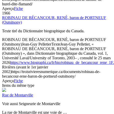
hurel-dite-flamand/
Aperçu
Fiche
1966
ROBINAU DE BÉCANCOUR, RENÉ, baron de PORTNEUF
(Outsitsony)
Texte tiré du Dictionnaire biographique du Canada.
ROBINAU DE BÉCANCOUR, RENÉ, baron de PORTNEUF
(Outsitsony)
Jean-Guy Pelletier
Texte
Jean-Guy Pelletier, «
ROBINAU DE BÉCANCOUR, RENÉ, baron de PORTNEUF
(Outsitsony) », dans Dictionnaire biographique du Canada, vol. 1,
Université Laval/University of Toronto, 2003– , consulté le 25 mars
2026
https://www.biographi.ca/fr/bio/robinau_de_becancour_rene_1F
Rivières (avant le 1er janvier
2002)
https://troisrivieresnumerique.ca/documents/robinau-de-
becancour-rene-baron-de-portneuf-outsitsony/
Aperçu
Fiche
Items du même type
Rue de Montarville
Voir aussi Seigneurie de Montarville
La rue de Montarville est une voie de …