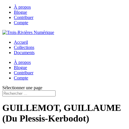
À propos
Blogue
Contribuer
Compte
Accueil
Collections
Documents
À propos
Blogue
Contribuer
Compte
Sélectionner une page
GUILLEMOT, GUILLAUME
(Du Plessis-Kerbodot)