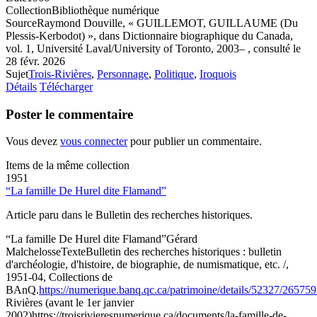
Collection
Bibliothèque numérique
Source
Raymond Douville, « GUILLEMOT, GUILLAUME (Du
Plessis-Kerbodot) », dans Dictionnaire biographique du Canada,
vol. 1, Université Laval/University of Toronto, 2003– , consulté le
28 févr. 2026
Sujet
Trois-Rivières
,
Personnage
,
Politique
,
Iroquois
Détails
Télécharger
Poster le commentaire
Vous devez
vous connecter
pour publier un commentaire.
Items de la même collection
1951
“La famille De Hurel dite Flamand”
Article paru dans le Bulletin des recherches historiques.
“La famille De Hurel dite Flamand”
Gérard
Malchelosse
Texte
Bulletin des recherches historiques : bulletin
d'archéologie, d'histoire, de biographie, de numismatique, etc. /,
1951-04, Collections de
BAnQ.
https://numerique.banq.qc.ca/patrimoine/details/52327/26575
Rivières (avant le 1er janvier
2002)
https://troisrivieresnumerique.ca/documents/la-famille-de-