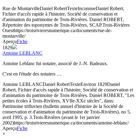
Rue de Montarville
Daniel Robert
Texte
Inconnue
Daniel Robert,
Fichier d'accès rapide à l'histoire, Société de conservation et
d'animation du patrimoine de Trois-Rivières. Daniel ROBERT,
Répertoire des toponymes de Trois-Rivières, SCAP.
Trois-Rivières
Ouest
https://troisrivieresnumerique.ca/documents/rue-de-
montarville/
Aperçu
Fiche
1829
Antoine LEBLANC
Antoine Leblanc fut notaire, associé de J.-N. Badeaux.
C'est en l'étude des notaires …
Antoine LEBLANC
Daniel Robert
Texte
Environ 1829
Daniel
Robert, Fichier d'accès rapide à l'histoire, Société de conservation et
d'animation du patrimoine de Trois-Rivières. Daniel ROBERT, "Les
petites écoles à Trois-Rivières, XVIIe-XXe siècles", dans:
Patrimoine trifluvien (bulletin annuel d'histoire de la Société de
conservation et d'animation du patrimoine de Trois-Rivières), no 5,
avril 1995, p. 3.
Trois-Rivières (avant le 1er janvier
2002)
https://troisrivieresnumerique.ca/documents/antoine-leblanc/
Aperçu
Fiche
×