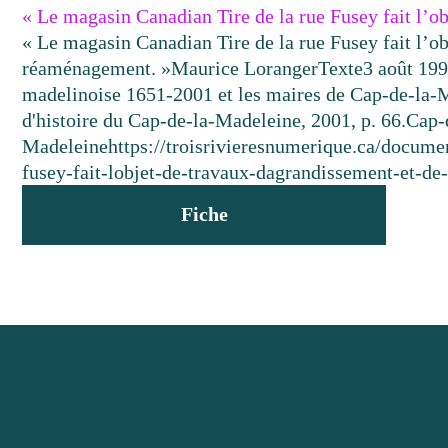
« Le magasin Canadian Tire de la rue Fusey fait l’o
« Le magasin Canadian Tire de la rue Fusey fait l’o
réaménagement. »
Maurice Loranger
Texte
3 août 19
madelinoise 1651-2001 et les maires de Cap-de-la-
d'histoire du Cap-de-la-Madeleine, 2001, p. 66.
Cap-
Madeleine
https://troisrivieresnumerique.ca/docume
fusey-fait-lobjet-de-travaux-dagrandissement-et-d
Fiche