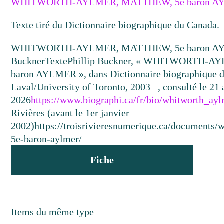
WHITWORTH-AYLMER, MATTHEW, 5e baron A
Texte tiré du Dictionnaire biographique du Canada.
WHITWORTH-AYLMER, MATTHEW, 5e baron A
Buckner
Texte
Phillip Buckner, « WHITWORTH-A
baron AYLMER », dans Dictionnaire biographique du
Laval/University of Toronto, 2003– , consulté le 21 
2026
https://www.biographi.ca/fr/bio/whitworth_a
Rivières (avant le 1er janvier
2002)
https://troisrivieresnumerique.ca/documents
5e-baron-aylmer/
Fiche
Items du même type