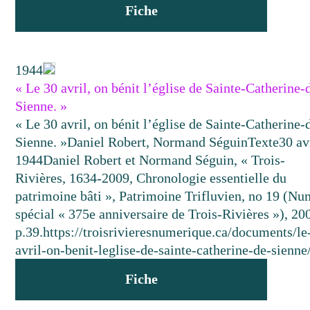
Fiche
1944
« Le 30 avril, on bénit l’église de Sainte-Catherine-
Sienne. »
« Le 30 avril, on bénit l’église de Sainte-Catherine-
Sienne. »
Daniel Robert, Normand Séguin
Texte
30 av
1944
Daniel Robert et Normand Séguin, « Trois-
Rivières, 1634-2009, Chronologie essentielle du
patrimoine bâti », Patrimoine Trifluvien, no 19 (N
spécial « 375e anniversaire de Trois-Rivières »), 20
p.39.
https://troisrivieresnumerique.ca/documents/le
avril-on-benit-leglise-de-sainte-catherine-de-sienne
Fiche