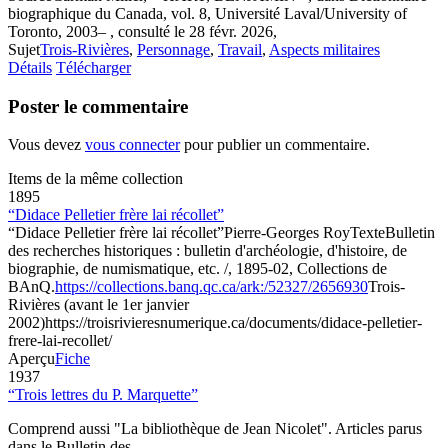
biographique du Canada, vol. 8, Université Laval/University of
Toronto, 2003– , consulté le 28 févr. 2026,
Sujet
Trois-Rivières
,
Personnage
,
Travail
,
Aspects militaires
Détails
Télécharger
Poster le commentaire
Vous devez
vous connecter
pour publier un commentaire.
Items de la même collection
1895
“Didace Pelletier frère lai récollet”
“Didace Pelletier frère lai récollet”
Pierre-Georges Roy
Texte
Bulletin
des recherches historiques : bulletin d'archéologie, d'histoire, de
biographie, de numismatique, etc. /, 1895-02, Collections de
BAnQ.
https://collections.banq.qc.ca/ark:/52327/2656930
Trois-
Rivières (avant le 1er janvier
2002)
https://troisrivieresnumerique.ca/documents/didace-pelletier-
frere-lai-recollet/
Aperçu
Fiche
1937
“Trois lettres du P. Marquette”
Comprend aussi "La bibliothèque de Jean Nicolet". Articles parus
dans le Bulletin des …