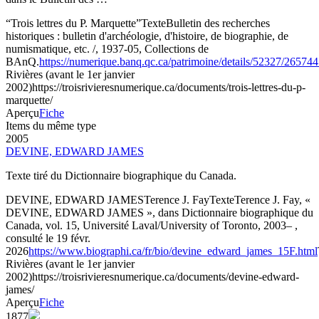
“Trois lettres du P. Marquette”
Texte
Bulletin des recherches
historiques : bulletin d'archéologie, d'histoire, de biographie, de
numismatique, etc. /, 1937-05, Collections de
BAnQ.
https://numerique.banq.qc.ca/patrimoine/details/52327/26574
Rivières (avant le 1er janvier
2002)
https://troisrivieresnumerique.ca/documents/trois-lettres-du-p-
marquette/
Aperçu
Fiche
Items du même type
2005
DEVINE, EDWARD JAMES
Texte tiré du Dictionnaire biographique du Canada.
DEVINE, EDWARD JAMES
Terence J. Fay
Texte
Terence J. Fay, «
DEVINE, EDWARD JAMES », dans Dictionnaire biographique du
Canada, vol. 15, Université Laval/University of Toronto, 2003– ,
consulté le 19 févr.
2026
https://www.biographi.ca/fr/bio/devine_edward_james_15F.html
Rivières (avant le 1er janvier
2002)
https://troisrivieresnumerique.ca/documents/devine-edward-
james/
Aperçu
Fiche
1877