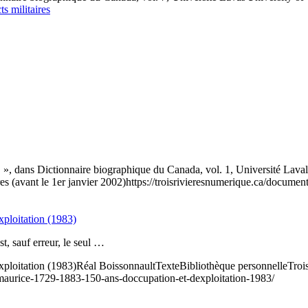
s militaires
dans Dictionnaire biographique du Canada, vol. 1, Université Laval/Un
es (avant le 1er janvier 2002)
https://troisrivieresnumerique.ca/document
ploitation (1983)
, sauf erreur, le seul …
ploitation (1983)
Réal Boissonnault
Texte
Bibliothèque personnelle
Troi
t-maurice-1729-1883-150-ans-doccupation-et-dexploitation-1983/