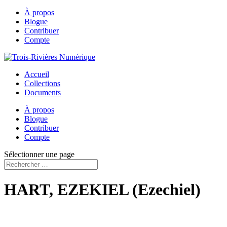
À propos
Blogue
Contribuer
Compte
Accueil
Collections
Documents
À propos
Blogue
Contribuer
Compte
Sélectionner une page
HART, EZEKIEL (Ezechiel)