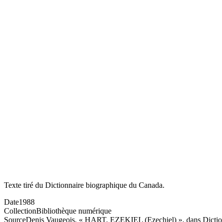
Texte tiré du Dictionnaire biographique du Canada.
Date
1988
Collection
Bibliothèque numérique
Source
Denis Vaugeois, « HART, EZEKIEL (Ezechiel) », dans Dictionna