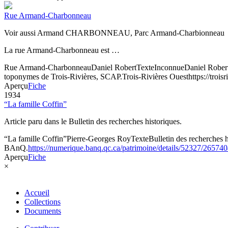
Rue Armand-Charbonneau
Voir aussi Armand CHARBONNEAU, Parc Armand-Charbionneau
La rue Armand-Charbonneau est …
Rue Armand-Charbonneau
Daniel Robert
Texte
Inconnue
Daniel Robert
toponymes de Trois-Rivières, SCAP.
Trois-Rivières Ouest
https://tro
Aperçu
Fiche
1934
“La famille Coffin”
Article paru dans le Bulletin des recherches historiques.
“La famille Coffin”
Pierre-Georges Roy
Texte
Bulletin des recherches h
BAnQ.
https://numerique.banq.qc.ca/patrimoine/details/52327/26574
Aperçu
Fiche
×
Accueil
Collections
Documents