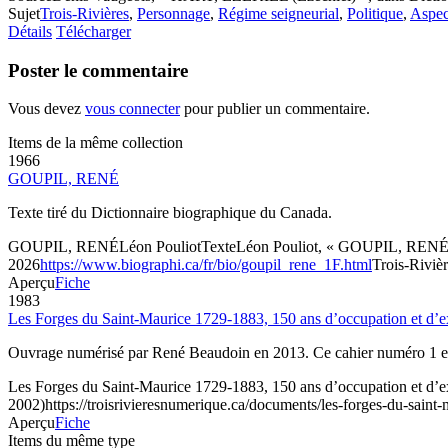
Sujet
Trois-Rivières
,
Personnage
,
Régime seigneurial
,
Politique
,
Aspect
Détails
Télécharger
Poster le commentaire
Vous devez
vous connecter
pour publier un commentaire.
Items de la même collection
1966
GOUPIL, RENÉ
Texte tiré du Dictionnaire biographique du Canada.
GOUPIL, RENÉ
Léon Pouliot
Texte
Léon Pouliot, « GOUPIL, RENÉ », 
2026
https://www.biographi.ca/fr/bio/goupil_rene_1F.html
Trois-Rivièr
Aperçu
Fiche
1983
Les Forges du Saint-Maurice 1729-1883, 150 ans d’occupation et d’ex
Ouvrage numérisé par René Beaudoin en 2013. Ce cahier numéro 1 est
Les Forges du Saint-Maurice 1729-1883, 150 ans d’occupation et d’ex
2002)
https://troisrivieresnumerique.ca/documents/les-forges-du-sain
Aperçu
Fiche
Items du même type