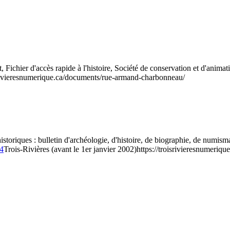
, Fichier d'accès rapide à l'histoire, Société de conservation et d'ani
isrivieresnumerique.ca/documents/rue-armand-charbonneau/
istoriques : bulletin d'archéologie, d'histoire, de biographie, de numism
04
Trois-Rivières (avant le 1er janvier 2002)
https://troisrivieresnumeriqu