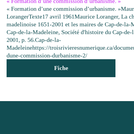
« Formation d’une commission d’urbanisme. »
« Formation d’une commission d’urbanisme. »
Maur
Loranger
Texte
17 avril 1961
Maurice Loranger, La c
madelinoise 1651-2001 et les maires de Cap-de-la-
Cap-de-la-Madeleine, Société d'histoire du Cap-de-
2001, p. 56.
Cap-de-la-
Madeleine
https://troisrivieresnumerique.ca/docume
dune-commission-durbanisme-2/
Fiche