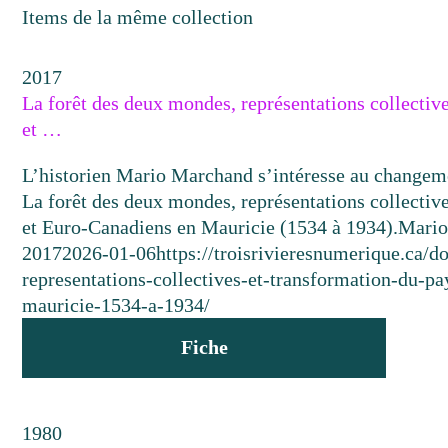
Items de la même collection
2017
La forêt des deux mondes, représentations collectiv
et …
L’historien Mario Marchand s’intéresse au changeme
La forêt des deux mondes, représentations collectiv
et Euro-Canadiens en Mauricie (1534 à 1934).
Mario
2017
2026-01-06
https://troisrivieresnumerique.ca/
representations-collectives-et-transformation-du-p
mauricie-1534-a-1934/
Fiche
1980