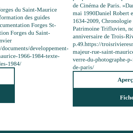
de Cinéma de Paris. »
Da
Forges du Saint-Maurice
mai 1990
Daniel Robert e
 formation des guides
1634-2009, Chronologie e
cumentation Forges St-
Patrimoine Trifluvien, n
ion Forges du Saint-
anniversaire de Trois-Riv
anvier
p.49.
https://troisrivier
ca/documents/developpement-
majeur-rue-saint-maurice
maurice-1966-1984-texte-
verre-du-photographe-p-f
des-1984/
de-paris/
Aperç
Fich