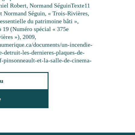
niel Robert, Normand Séguin
Texte
11
t Normand Séguin, « Trois-Rivières,
ssentielle du patrimoine bâti »,
o 19 (Numéro spécial « 375e
ières »), 2009,
esnumerique.ca/documents/un-incendie-
-detruit-les-dernieres-plaques-de-
-pinsonneault-et-la-salle-de-cinema-
u
e