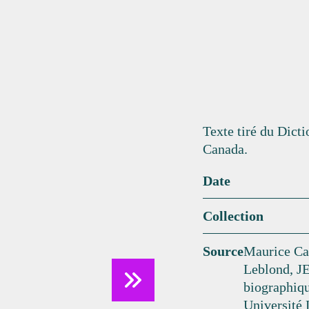
Texte tiré du Dict
Canada.
Date
Collection
Source
Maurice Ca
Leblond, J
biographiqu
Université 