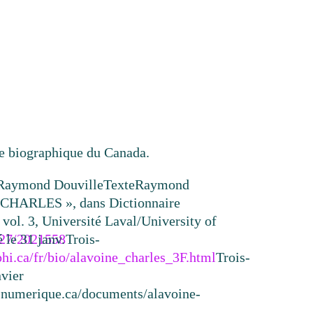
re biographique du Canada.
Raymond Douville
Texte
Raymond
CHARLES », dans Dictionnaire
vol. 3, Université Laval/University of
2327/2021558
 le 31 janv.
Trois-
hi.ca/fr/bio/alavoine_charles_3F.html
Trois-
nvier
resnumerique.ca/documents/alavoine-