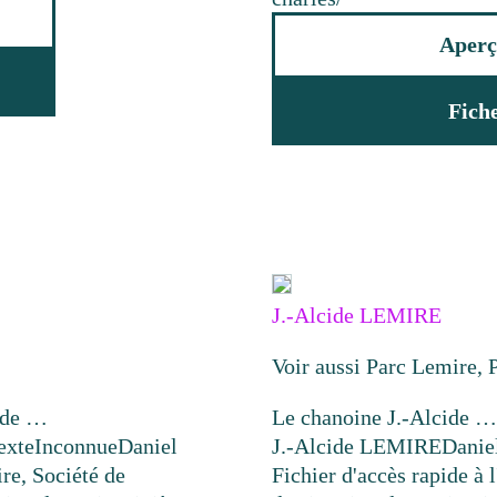
Aperç
Fich
J.-Alcide LEMIRE
Voir aussi Parc Lemire, 
e de …
Le chanoine J.-Alcide …
exte
Inconnue
Daniel
J.-Alcide LEMIRE
Danie
ire, Société de
Fichier d'accès rapide à l