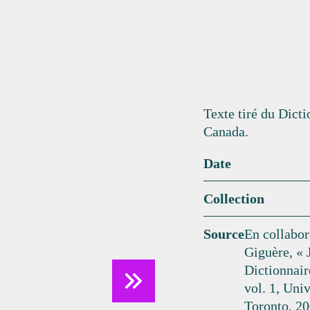
Texte tiré du Dict
Canada.
Date
Collection
Source
En collabo
Giguère, «
Dictionnair
vol. 1, Uni
Toronto, 20