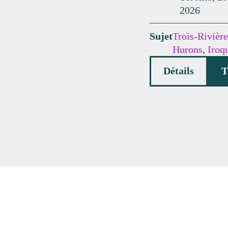
2026
Sujet
Trois-Rivière
Hurons
,
Iroq
Détails
T