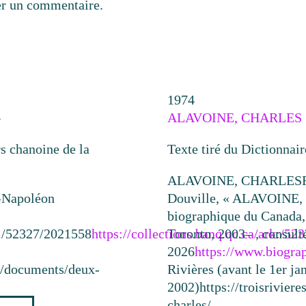
er un commentaire.
1974
»
ALAVOINE, CHARLES
s chanoine de la
Texte tiré du Dictionnai
ALAVOINE, CHARLES
»
Napoléon
Douville, « ALAVOINE, 
biographique du Canada, 
rk:/52327/2021558
https://collections.banq.qc.ca/ark:/5
Toronto, 2003– , consulté
2026
https://www.biograp
ca/documents/deux-
Rivières (avant le 1er ja
2002)
https://troisrivie
charles/