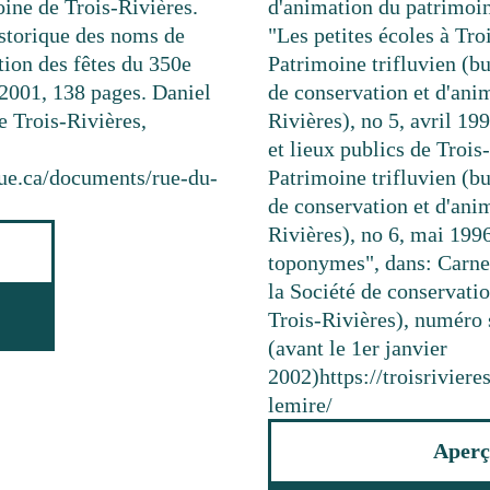
ine de Trois-Rivières.
d'animation du patrimoi
istorique des noms de
"Les petites écoles à Tr
ion des fêtes du 350e
Patrimoine trifluvien (bu
2001, 138 pages. Daniel
de conservation et d'ani
 Trois-Rivières,
Rivières), no 5, avril 1
et lieux publics de Troi
que.ca/documents/rue-du-
Patrimoine trifluvien (bu
de conservation et d'ani
Rivières), no 6, mai 199
toponymes", dans: Carnet
la Société de conservati
Trois-Rivières), numéro s
(avant le 1er janvier
2002)
https://troisrivie
lemire/
Aperç