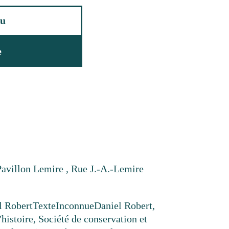
u
e
Pavillon Lemire , Rue J.-A.-Lemire
l Robert
Texte
Inconnue
Daniel Robert,
'histoire, Société de conservation et