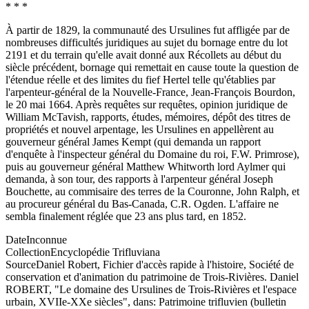
* * *
À partir de 1829, la communauté des Ursulines fut affligée par de
nombreuses difficultés juridiques au sujet du bornage entre du lot
2191 et du terrain qu'elle avait donné aux Récollets au début du
siècle précédent, bornage qui remettait en cause toute la question de
l'étendue réelle et des limites du fief Hertel telle qu'établies par
l'arpenteur-général de la Nouvelle-France, Jean-François Bourdon,
le 20 mai 1664. Après requêtes sur requêtes, opinion juridique de
William McTavish, rapports, études, mémoires, dépôt des titres de
propriétés et nouvel arpentage, les Ursulines en appellèrent au
gouverneur général James Kempt (qui demanda un rapport
d'enquête à l'inspecteur général du Domaine du roi, F.W. Primrose),
puis au gouverneur général Matthew Whitworth lord Aylmer qui
demanda, à son tour, des rapports à l'arpenteur général Joseph
Bouchette, au commisaire des terres de la Couronne, John Ralph, et
au procureur général du Bas-Canada, C.R. Ogden. L'affaire ne
sembla finalement réglée que 23 ans plus tard, en 1852.
Date
Inconnue
Collection
Encyclopédie Trifluviana
Source
Daniel Robert, Fichier d'accès rapide à l'histoire, Société de
conservation et d'animation du patrimoine de Trois-Rivières. Daniel
ROBERT, "Le domaine des Ursulines de Trois-Rivières et l'espace
urbain, XVIIe-XXe siècles", dans: Patrimoine trifluvien (bulletin