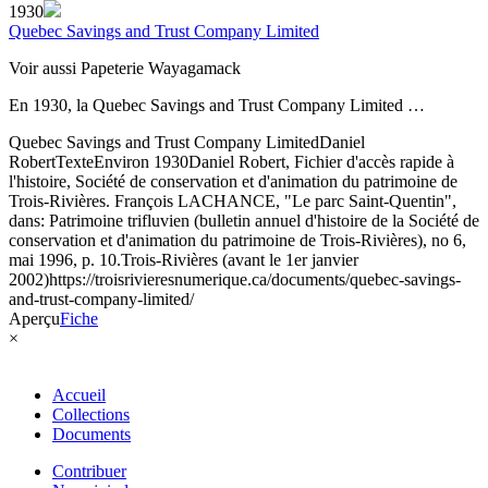
1930
Quebec Savings and Trust Company Limited
Voir aussi Papeterie Wayagamack
En 1930, la Quebec Savings and Trust Company Limited …
Quebec Savings and Trust Company Limited
Daniel
Robert
Texte
Environ 1930
Daniel Robert, Fichier d'accès rapide à
l'histoire, Société de conservation et d'animation du patrimoine de
Trois-Rivières. François LACHANCE, "Le parc Saint-Quentin",
dans: Patrimoine trifluvien (bulletin annuel d'histoire de la Société de
conservation et d'animation du patrimoine de Trois-Rivières), no 6,
mai 1996, p. 10.
Trois-Rivières (avant le 1er janvier
2002)
https://troisrivieresnumerique.ca/documents/quebec-savings-
and-trust-company-limited/
Aperçu
Fiche
×
Accueil
Collections
Documents
Contribuer