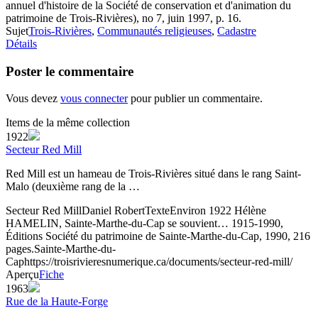
annuel d'histoire de la Société de conservation et d'animation du
patrimoine de Trois-Rivières), no 7, juin 1997, p. 16.
Sujet
Trois-Rivières
,
Communautés religieuses
,
Cadastre
Détails
Poster le commentaire
Vous devez
vous connecter
pour publier un commentaire.
Items de la même collection
1922
Secteur Red Mill
Red Mill est un hameau de Trois-Rivières situé dans le rang Saint-
Malo (deuxième rang de la …
Secteur Red Mill
Daniel Robert
Texte
Environ 1922
Hélène
HAMELIN, Sainte-Marthe-du-Cap se souvient… 1915-1990,
Éditions Société du patrimoine de Sainte-Marthe-du-Cap, 1990, 216
pages.
Sainte-Marthe-du-
Cap
https://troisrivieresnumerique.ca/documents/secteur-red-mill/
Aperçu
Fiche
1963
Rue de la Haute-Forge