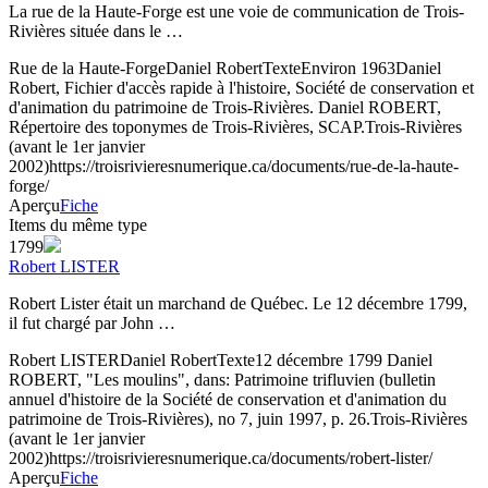
La rue de la Haute-Forge est une voie de communication de Trois-
Rivières située dans le …
Rue de la Haute-Forge
Daniel Robert
Texte
Environ 1963
Daniel
Robert, Fichier d'accès rapide à l'histoire, Société de conservation et
d'animation du patrimoine de Trois-Rivières. Daniel ROBERT,
Répertoire des toponymes de Trois-Rivières, SCAP.
Trois-Rivières
(avant le 1er janvier
2002)
https://troisrivieresnumerique.ca/documents/rue-de-la-haute-
forge/
Aperçu
Fiche
Items du même type
1799
Robert LISTER
Robert Lister était un marchand de Québec. Le 12 décembre 1799,
il fut chargé par John …
Robert LISTER
Daniel Robert
Texte
12 décembre 1799
Daniel
ROBERT, "Les moulins", dans: Patrimoine trifluvien (bulletin
annuel d'histoire de la Société de conservation et d'animation du
patrimoine de Trois-Rivières), no 7, juin 1997, p. 26.
Trois-Rivières
(avant le 1er janvier
2002)
https://troisrivieresnumerique.ca/documents/robert-lister/
Aperçu
Fiche