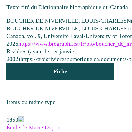
Texte tiré du Dictionnaire biographique du Canada.
BOUCHER DE NIVERVILLE, LOUIS-CHARLES
Ni
BOUCHER DE NIVERVILLE, LOUIS-CHARLES », dan
Canada, vol. 9, Université Laval/University of Toront
2026
https://www.biographi.ca/fr/bio/boucher_de_ni
Rivières (avant le 1er janvier
2002)
https://troisrivieresnumerique.ca/documents/b
Fiche
Items du même type
1853
École de Marie Dupont