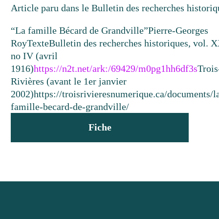
Article paru dans le Bulletin des recherches historiq
“La famille Bécard de Grandville”
Pierre-Georges
Roy
Texte
Bulletin des recherches historiques, vol. X
no IV (avril
1916)
https://n2t.net/ark:/69429/m0pg1hh6df3s
Trois
Rivières (avant le 1er janvier
2002)
https://troisrivieresnumerique.ca/documents/l
famille-becard-de-grandville/
Fiche