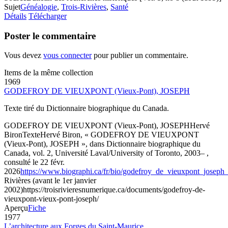
Sujet
Généalogie
,
Trois-Rivières
,
Santé
Détails
Télécharger
Poster le commentaire
Vous devez
vous connecter
pour publier un commentaire.
Items de la même collection
1969
GODEFROY DE VIEUXPONT (Vieux-Pont), JOSEPH
Texte tiré du Dictionnaire biographique du Canada.
GODEFROY DE VIEUXPONT (Vieux-Pont), JOSEPH
Hervé
Biron
Texte
Hervé Biron, « GODEFROY DE VIEUXPONT
(Vieux-Pont), JOSEPH », dans Dictionnaire biographique du
Canada, vol. 2, Université Laval/University of Toronto, 2003– ,
consulté le 22 févr.
2026
https://www.biographi.ca/fr/bio/godefroy_de_vieuxpont_joseph
Rivières (avant le 1er janvier
2002)
https://troisrivieresnumerique.ca/documents/godefroy-de-
vieuxpont-vieux-pont-joseph/
Aperçu
Fiche
1977
L’architecture aux Forges du Saint-Maurice