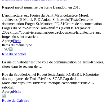
Rapport inédit numérisé par René Beaudoin en 2013.
L’architecture aux Forges du Saint-Maurice
Lagacé-Morel,
architectes (P. Morel, P. D'Anjou, S. Incesulu)
Texte
Centre de
documentation Forges St-Maurice, FO-51
Centre de documentation
Forges du Saint-Maurice
Trois-Rivières (avant le 1er janvier
2002)
https://troisrivieresnumerique.ca/documents/larchitecture-aux-
forges-du-saint-maurice/
Aperçu
Fiche
Items du même type
1963
Rue du Sabotier
La rue du Sabotier est une voie de communication de Trois-Rivières,
située dans le secteur de …
Rue du Sabotier
Daniel Robert
Texte
Daniel ROBERT, Répertoire
des toponymes de Trois-Rivières, SCAP.
Cap-de-la-
Madeleine
https://troisrivieresnumerique.ca/documents/rue-du-
sabotier/
Aperçu
Fiche
Route du Calvaire