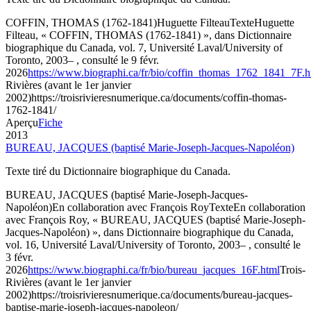
COFFIN, THOMAS (1762-1841)
Huguette Filteau
Texte
Huguette
Filteau, « COFFIN, THOMAS (1762-1841) », dans Dictionnaire
biographique du Canada, vol. 7, Université Laval/University of
Toronto, 2003– , consulté le 9 févr.
2026
https://www.biographi.ca/fr/bio/coffin_thomas_1762_1841_7F.h
Rivières (avant le 1er janvier
2002)
https://troisrivieresnumerique.ca/documents/coffin-thomas-
1762-1841/
Aperçu
Fiche
2013
BUREAU, JACQUES (baptisé Marie-Joseph-Jacques-Napoléon)
Texte tiré du Dictionnaire biographique du Canada.
BUREAU, JACQUES (baptisé Marie-Joseph-Jacques-
Napoléon)
En collaboration avec François Roy
Texte
En collaboration
avec François Roy, « BUREAU, JACQUES (baptisé Marie-Joseph-
Jacques-Napoléon) », dans Dictionnaire biographique du Canada,
vol. 16, Université Laval/University of Toronto, 2003– , consulté le
3 févr.
2026
https://www.biographi.ca/fr/bio/bureau_jacques_16F.html
Trois-
Rivières (avant le 1er janvier
2002)
https://troisrivieresnumerique.ca/documents/bureau-jacques-
baptise-marie-joseph-jacques-napoleon/