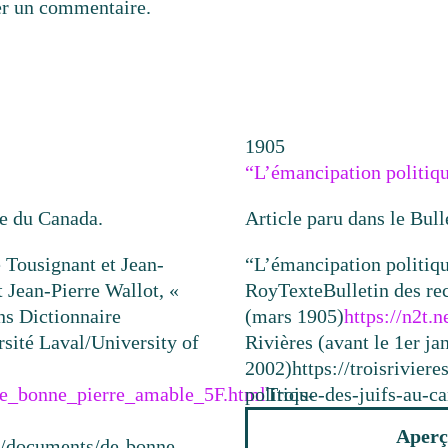
er un commentaire.
1905
“L’émancipation politiqu
ue du Canada.
Article paru dans le Bull
e Tousignant et Jean-
“L’émancipation politiqu
t Jean-Pierre Wallot, «
Roy
Texte
Bulletin des re
 Dictionnaire
(mars 1905)
https://n2t
rsité Laval/University of
Rivières (avant le 1er ja
2002)
https://troisrivie
/de_bonne_pierre_amable_5F.html
politique-des-juifs-au-c
Trois-
Aperç
ca/documents/de-bonne-