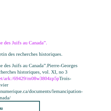
e des Juifs au Canada”.
etin des recherches historiques.
e des Juifs au Canada”.
Pierre-Georges
cherches historiques, vol. XI, no 3
.net/ark:/69429/m08w3804zp5p
Trois-
nvier
resnumerique.ca/documents/lemancipation-
anada/
u