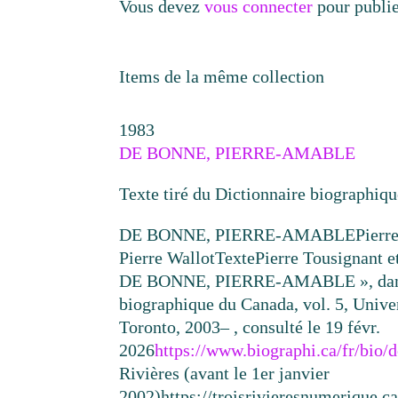
Vous devez
vous connecter
pour publi
Items de la même collection
1983
DE BONNE, PIERRE-AMABLE
Texte tiré du Dictionnaire biographiq
DE BONNE, PIERRE-AMABLE
Pierr
Pierre Wallot
Texte
Pierre Tousignant e
DE BONNE, PIERRE-AMABLE », dans
biographique du Canada, vol. 5, Unive
Toronto, 2003– , consulté le 19 févr.
2026
https://www.biographi.ca/fr/bio
Rivières (avant le 1er janvier
2002)
https://troisrivieresnumerique.