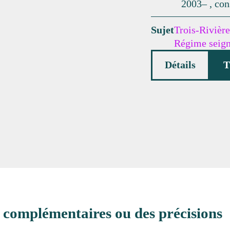
2003– , con
Sujet
Trois-Rivière
Régime seign
Détails
T
 complémentaires ou des précisions