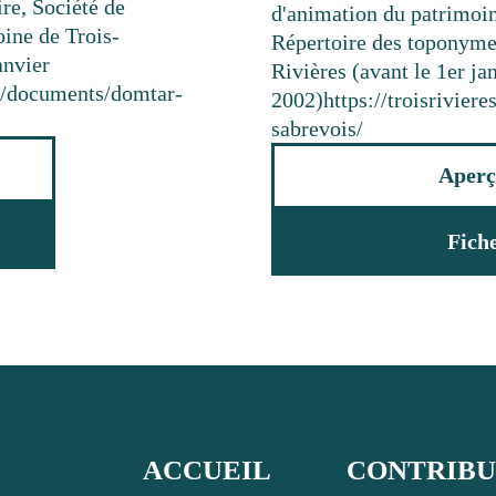
ire, Société de
d'animation du patrimoi
oine de Trois-
Répertoire des toponyme
anvier
Rivières (avant le 1er ja
ca/documents/domtar-
2002)
https://troisrivie
sabrevois/
Aperç
Fich
ACCUEIL
CONTRIB