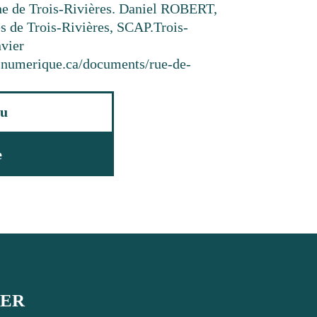
ne de Trois-Rivières. Daniel ROBERT,
s de Trois-Rivières, SCAP.
Trois-
nvier
resnumerique.ca/documents/rue-de-
u
e
UER