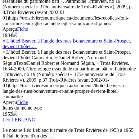
essentielle du patrimoine bâti », Patrimoine Trifluvien, no 19
(Numéro spécial « 375e anniversaire de Trois-Rivières »), 2009, p.
8.
Trois-Rivières (avant 2002-01-
01)
https://troisrivieresnumerique.ca/documents/les-recollets-font-
construire-leur-eglise-actuelle-eglise-anglicane-st-james/
Aperçu
Fiche
1934
« L’hôtel Beaver, à l’angle des rues Bonaventure et Saint-Prosper,
devient l’hôtel …
« L’hôtel Beaver, à l’angle des rues Bonaventure et Saint-Prosper,
devient l’hôtel Caumartin. »
Daniel Robert, Normand
Séguin
Texte
Daniel Robert et Normand Séguin, « Trois-Rivières,
1634-2009, Chronologie essentielle du patrimoine bâti », Patrimoine
Trifluvien, no 19 (Numéro spécial « 375e anniversaire de Trois-
Rivières »), 2009, p.37.
Trois-Rivières (avant 2002-01-
01)
https://troisrivieresnumerique.ca/documents/lhotel-beaver-a-
langle-des-rues-bonaventure-et-saint-prosper-devient-lhotel-
caumartin/
Aperçu
Fiche
Items du même type
1953
Léo LEBLANC
Le notaire Léo Leblanc fut maire de Trois-Rivières de 1953 à 1955.
Il était le frère d'un des …