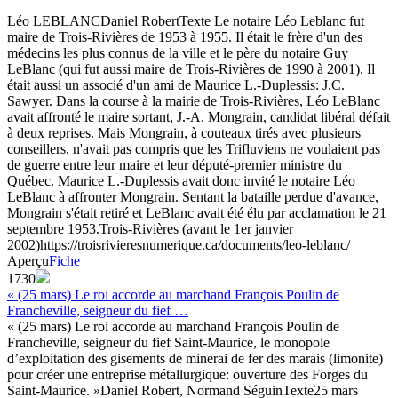
Léo LEBLANC
Daniel Robert
Texte
Le notaire Léo Leblanc fut
maire de Trois-Rivières de 1953 à 1955. Il était le frère d'un des
médecins les plus connus de la ville et le père du notaire Guy
LeBlanc (qui fut aussi maire de Trois-Rivières de 1990 à 2001). Il
était aussi un associé d'un ami de Maurice L.-Duplessis: J.C.
Sawyer. Dans la course à la mairie de Trois-Rivières, Léo LeBlanc
avait affronté le maire sortant, J.-A. Mongrain, candidat libéral défait
à deux reprises. Mais Mongrain, à couteaux tirés avec plusieurs
conseillers, n'avait pas compris que les Trifluviens ne voulaient pas
de guerre entre leur maire et leur député-premier ministre du
Québec. Maurice L.-Duplessis avait donc invité le notaire Léo
LeBlanc à affronter Mongrain. Sentant la bataille perdue d'avance,
Mongrain s'était retiré et LeBlanc avait été élu par acclamation le 21
septembre 1953.
Trois-Rivières (avant le 1er janvier
2002)
https://troisrivieresnumerique.ca/documents/leo-leblanc/
Aperçu
Fiche
1730
« (25 mars) Le roi accorde au marchand François Poulin de
Francheville, seigneur du fief …
« (25 mars) Le roi accorde au marchand François Poulin de
Francheville, seigneur du fief Saint-Maurice, le monopole
d’exploitation des gisements de minerai de fer des marais (limonite)
pour créer une entreprise métallurgique: ouverture des Forges du
Saint-Maurice. »
Daniel Robert, Normand Séguin
Texte
25 mars