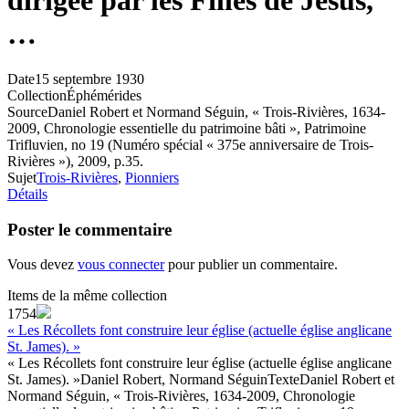
dirigée par les Filles de Jésus,
…
Date
15 septembre 1930
Collection
Éphémérides
Source
Daniel Robert et Normand Séguin, « Trois-Rivières, 1634-
2009, Chronologie essentielle du patrimoine bâti », Patrimoine
Trifluvien, no 19 (Numéro spécial « 375e anniversaire de Trois-
Rivières »), 2009, p.35.
Sujet
Trois-Rivières
,
Pionniers
Détails
Poster le commentaire
Vous devez
vous connecter
pour publier un commentaire.
Items de la même collection
1754
« Les Récollets font construire leur église (actuelle église anglicane
St. James). »
« Les Récollets font construire leur église (actuelle église anglicane
St. James). »
Daniel Robert, Normand Séguin
Texte
Daniel Robert et
Normand Séguin, « Trois-Rivières, 1634-2009, Chronologie